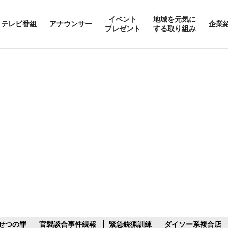
イベント
地域を元気に
テレビ番組
アナウンサー
企業
プレゼント
する取り組み
せつの罪
官製談合事件続報
緊急銃猟訓練
ダイソー系複合店