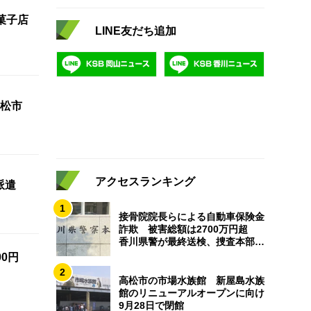
菓子店
LINE友だち追加
松市
アクセスランキング
派遣
1
接骨院院長らによる自動車保険金
詐欺 被害総額は2700万円超
香川県警が最終送検、捜査本部解
散
0円
2
高松市の市場水族館 新屋島水族
館のリニューアルオープンに向け
9月28日で閉館