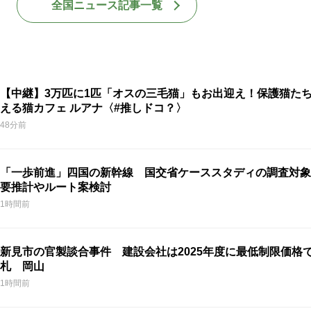
全国ニュース記事一覧
【中継】3万匹に1匹「オスの三毛猫」もお出迎え！保護猫た
える猫カフェ ルアナ〈#推しドコ？〉
48分前
「一歩前進」四国の新幹線 国交省ケーススタディの調査対象
要推計やルート案検討
1時間前
新見市の官製談合事件 建設会社は2025年度に最低制限価格
札 岡山
1時間前