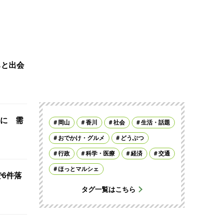
ちと出会
に 需
岡山
香川
社会
生活・話題
おでかけ・グルメ
どうぶつ
行政
科学・医療
経済
交通
ほっとマルシェ
で6件落
タグ一覧はこちら