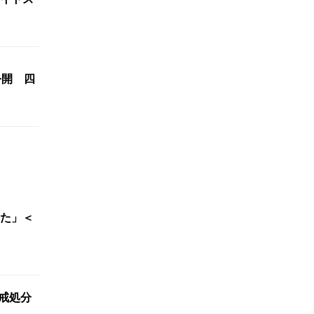
公開 四
た」＜
懲戒処分