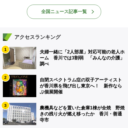
全国ニュース記事一覧
アクセスランキング
1
夫婦一緒に「2人部屋」対応可能の老人ホ
ーム 香川では3割弱 「みんなの介護」
調べ
2
自閉スペクトラム症の双子アーティスト
が香川県を飛び出し東京へ！ 新作なら
ぶ個展開催
3
農機具などを置いた倉庫1棟が全焼 野焼
きの残り火が燃え移ったか 香川・善通
寺市