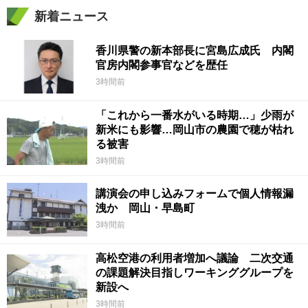
新着ニュース
香川県警の新本部長に宮島広成氏 内閣
官房内閣参事官などを歴任
3時間前
「これから一番水がいる時期…」少雨が
新米にも影響…岡山市の農園で穂が枯れ
る被害
3時間前
講演会の申し込みフォームで個人情報漏
洩か 岡山・早島町
3時間前
高松空港の利用者増加へ議論 二次交通
の課題解決目指しワーキンググループを
新設へ
3時間前