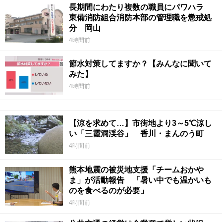
長期間にわたり複数の職員にパワハラ
東備消防組合消防本部の管理職を懲戒処
分 岡山
4時間前
節水対策してますか？【みんなに聞いて
みた】
4時間前
【涼を求めて…】市街地より3～5℃涼し
い「三霞洞渓谷」 香川・まんのう町
4時間前
熊本地震の被災地支援「チームおかや
ま」が活動報告 「暑い中でも温かいも
のを食べるのが必要」
4時間前