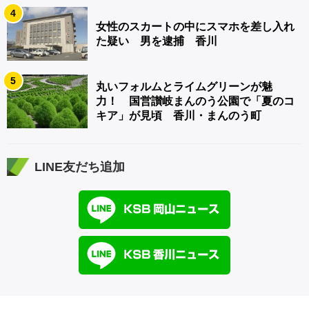
4
女性のスカートの中にスマホを差し入れ
た疑い 男を逮捕 香川
5
丸いフォルムとライムグリーンが魅
力！ 国営讃岐まんのう公園で「夏のコ
キア」が見頃 香川・まんのう町
LINE友だち追加