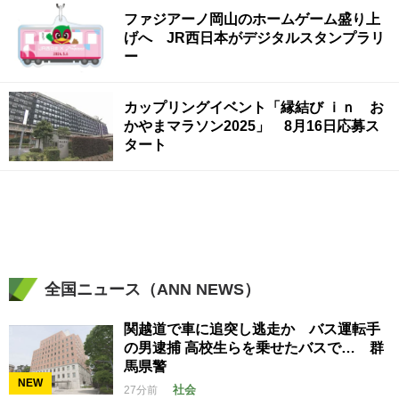
ファジアーノ岡山のホームゲーム盛り上
げへ JR西日本がデジタルスタンプラリ
ー
カップリングイベント「縁結び ｉｎ お
かやまマラソン2025」 8月16日応募ス
タート
全国ニュース（ANN NEWS）
関越道で車に追突し逃走か バス運転手
の男逮捕 高校生らを乗せたバスで… 群
馬県警
NEW
社会
27分前