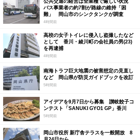
公共交通の経営は全業種で厳しい状況
バス事業者の約7割が路線の維持「困
難」 岡山市のシンクタンクが調査
4時間前
高校の女子トイレに侵入し盗撮したなど
として 香川・綾川町の会社員の男(23)
を再逮捕
4時間前
南海トラフ巨大地震の被害想定の見直し
など 岡山県が防災ガイドブックを改訂
5時間前
アイデアを9月7日から募集 讃岐餃子コ
ンテスト「SANUKI GYO1 GP」香川
5時間前
岡山市役所 新庁舎テラスを一般開放 8
月24日から