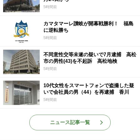
5時間前
カマタマーレ讃岐が開幕戦勝利！ 福島
に逆転勝ち
5時間前
不同意性交等未遂の疑いで7月逮捕 高松
市の男性(43)を不起訴 高松地検
5時間前
10代女性をスマートフォンで盗撮した疑
いで会社員の男（44）を再逮捕 香川
5時間前
ニュース記事一覧