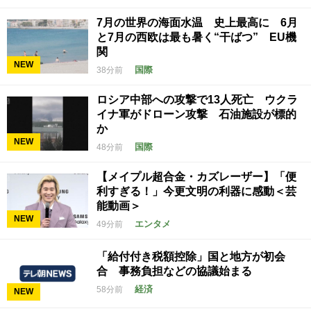
7月の世界の海面水温 史上最高に 6月
と7月の西欧は最も暑く“干ばつ” EU機
関
NEW
国際
38分前
ロシア中部への攻撃で13人死亡 ウクラ
イナ軍がドローン攻撃 石油施設が標的
か
NEW
国際
48分前
【メイプル超合金・カズレーザー】「便
利すぎる！」今更文明の利器に感動＜芸
能動画＞
NEW
エンタメ
49分前
「給付付き税額控除」国と地方が初会
合 事務負担などの協議始まる
経済
58分前
NEW