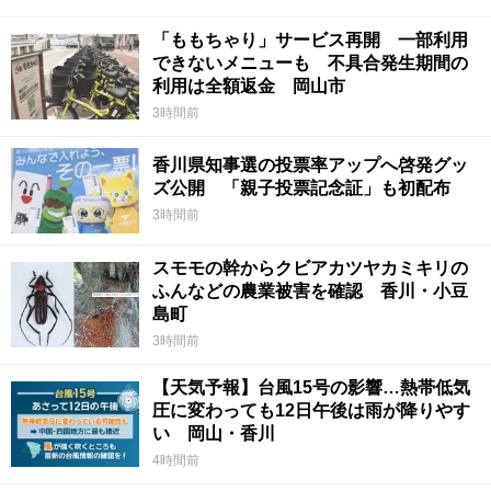
「ももちゃり」サービス再開 一部利用
できないメニューも 不具合発生期間の
利用は全額返金 岡山市
3時間前
香川県知事選の投票率アップへ啓発グッ
ズ公開 「親子投票記念証」も初配布
3時間前
スモモの幹からクビアカツヤカミキリの
ふんなどの農業被害を確認 香川・小豆
島町
3時間前
【天気予報】台風15号の影響…熱帯低気
圧に変わっても12日午後は雨が降りやす
い 岡山・香川
4時間前