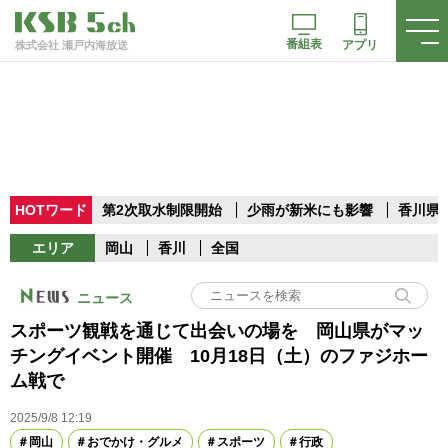
番組表
アプリ
株式会社 瀬戸内海放送
HOTワード
第2次取水制限開始
少雨が新米にも影響
香川県
エリア
岡山
香川
全国
ニュース
スポーツ観戦を通じて出会いの場を 岡山県がマッ
チングイベント開催 10月18日（土）のファジホー
ム戦で
2025/9/8 12:19
岡山
おでかけ・グルメ
スポーツ
行政