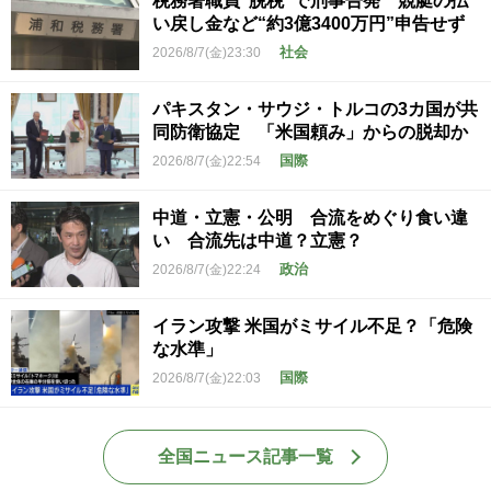
税務署職員“脱税”で刑事告発 競艇の払
い戻し金など“約3億3400万円”申告せず
社会
2026/8/7(金)23:30
パキスタン・サウジ・トルコの3カ国が共
同防衛協定 「米国頼み」からの脱却か
国際
2026/8/7(金)22:54
中道・立憲・公明 合流をめぐり食い違
い 合流先は中道？立憲？
政治
2026/8/7(金)22:24
イラン攻撃 米国がミサイル不足？「危険
な水準」
国際
2026/8/7(金)22:03
全国ニュース記事一覧