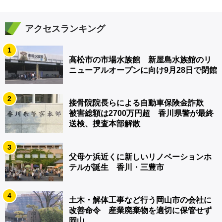
アクセスランキング
1
高松市の市場水族館 新屋島水族館のリ
ニューアルオープンに向け9月28日で閉館
2
接骨院院長らによる自動車保険金詐欺
被害総額は2700万円超 香川県警が最終
送検、捜査本部解散
3
父母ケ浜近くに新しいリノベーションホ
テルが誕生 香川・三豊市
4
土木・解体工事など行う岡山市の会社に
改善命令 産業廃棄物を適切に保管せず
岡山