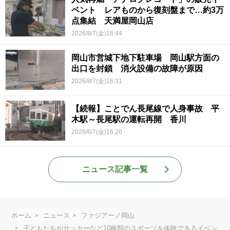
ベント レアものから復刻盤まで…約3万
点集結 天満屋岡山店
2026/8/7(金)16:44
岡山市営城下地下駐車場 岡山駅方面の
出口を封鎖 消火設備の故障が原因
2026/8/7(金)16:31
【続報】ことでん長尾線で人身事故 平
木駅～長尾駅の運転再開 香川
2026/8/7(金)16:20
ニュース記事一覧
ホーム
ニュース
ファジアーノ岡山
子どもたちがサッカーなど10種類のスポーツを体験できるイベン