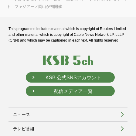
ト ファジアーノ岡山が初開催
This programme includes material which is copyright of Reuters Limited
and
other material which is copyright of Cable News Network LP, LLLP
(CNN) and
which may be captioned in each text. All rights reserved.
KSB 公式SNSアカウント
配信メディア一覧
ニュース
テレビ番組