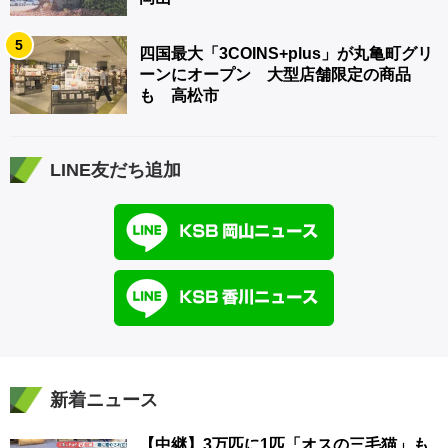
5
四国最大「3COINS+plus」が丸亀町グリ
ーンにオープン 大型店舗限定の商品
も 高松市
LINE友だち追加
新着ニュース
【中継】3万匹に1匹「オスの三毛猫」も