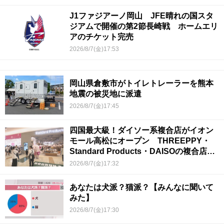
J1ファジアーノ岡山 JFE晴れの国スタ
ジアムで開催の第2節長崎戦 ホームエリ
アのチケット完売
2026/8/7(金)17:53
岡山県倉敷市がトイレトレーラーを熊本
地震の被災地に派遣
2026/8/7(金)17:45
四国最大級！ダイソー系複合店がイオン
モール高松にオープン THREEPPY・
Standard Products・DAISOの複合店は
香川県初
2026/8/7(金)17:32
あなたは犬派？猫派？【みんなに聞いて
みた】
2026/8/7(金)17:30