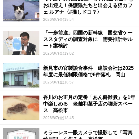
お出迎え！保護猫たちと出会える猫カフ
ェ ルアナ〈#推しドコ？〉
2026/8/7(金)19:54
「一歩前進」四国の新幹線 国交省ケー
ススタディの調査対象に 需要推計やル
ート案検討
2026/8/7(金)19:02
新見市の官製談合事件 建設会社は2025
年度に最低制限価格で6件落札 岡山
2026/8/7(金)18:57
香川のお正月の定番「あん餅雑煮」を1年
中楽しめる 老舗和菓子店の喫茶スペー
ス 高松市
2026/8/7(金)18:45
ミラーレス一眼カメラで撮影して「写真