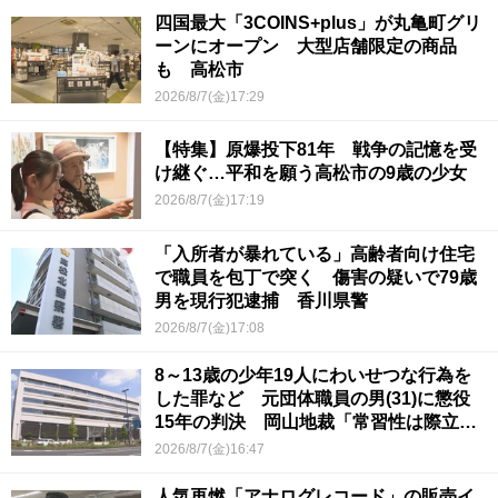
四国最大「3COINS+plus」が丸亀町グリ
ーンにオープン 大型店舗限定の商品
も 高松市
2026/8/7(金)17:29
【特集】原爆投下81年 戦争の記憶を受
け継ぐ…平和を願う高松市の9歳の少女
2026/8/7(金)17:19
「入所者が暴れている」高齢者向け住宅
で職員を包丁で突く 傷害の疑いで79歳
男を現行犯逮捕 香川県警
2026/8/7(金)17:08
8～13歳の少年19人にわいせつな行為を
した罪など 元団体職員の男(31)に懲役
15年の判決 岡山地裁「常習性は際立っ
ていて被害結果も非常に重い」
2026/8/7(金)16:47
人気再燃「アナログレコード」の販売イ