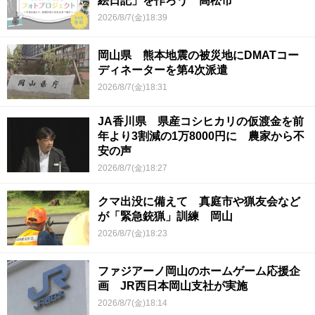
絵日記」を作ろう 高松市
2026/8/7(金)18:39
岡山県 熊本地震の被災地にDMATコー
ディネーターを第4次派遣
2026/8/7(金)18:31
JA香川県 県産コシヒカリの仮渡金を前
年より3割減の1万8000円に 農家から不
安の声
2026/8/7(金)18:27
クマ出没に備えて 真庭市や猟友会など
が「緊急銃猟」訓練 岡山
2026/8/7(金)18:23
ファジアーノ岡山のホームゲーム応援企
画 JR西日本岡山支社が実施
2026/8/7(金)18:14