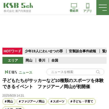
番組表
アプリ
株式会社 瀬戸内海放送
HOTワード
少年19人にわいせつの罪
官製談合事件続報
緊急
エリア
岡山
香川
全国
ニュース
子どもたちがサッカーなど10種類のスポーツを体験
できるイベント ファジアーノ岡山が初開催
2025/9/29 14:31
岡山
ファジアーノ岡山
スポーツ
子ども・子育て