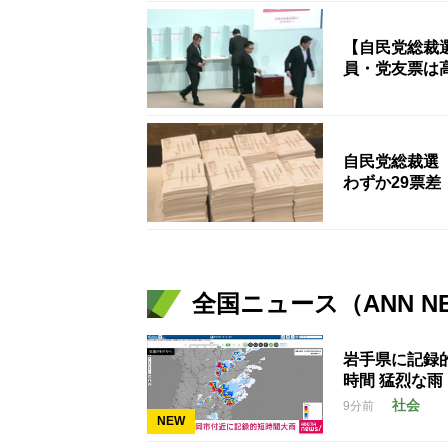
【自民党総裁
員・党友票は
自民党総裁選
わずか29票差
全国ニュース（ANN N
岩手県に記録的
時間 猛烈な雨
社会
9分前
NEW