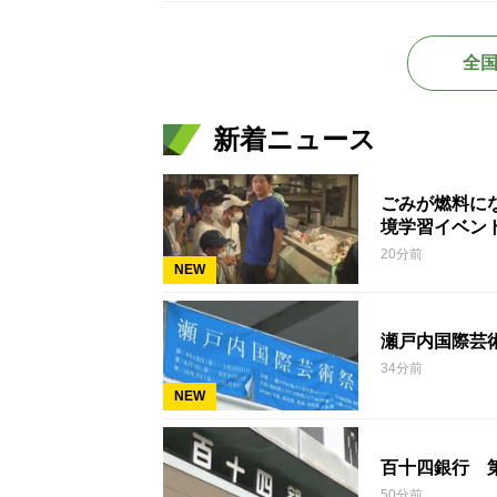
全
新着ニュース
ごみが燃料に
境学習イベン
20分前
NEW
瀬戸内国際芸
34分前
NEW
百十四銀行 
50分前