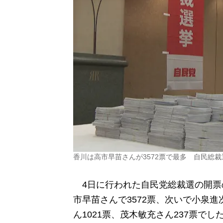
香川は高市早苗さんが3572票で最多 自民総裁
4日に行われた自民党総裁選の開票
市早苗さんで3572票、次いで小泉進次
ん1021票、茂木敏充さん237票でし