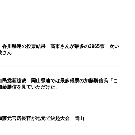
 香川県連の投票結果 高市さんが最多の3965票 次い
破さん
自民党新総裁 岡山県連では最多得票の加藤勝信氏「こ
加藤勝信を見ていただけた」
加藤元官房長官が地元で決起大会 岡山