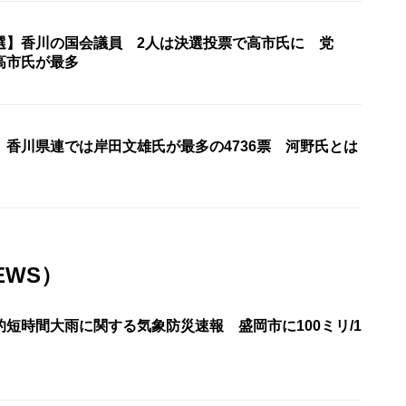
選】香川の国会議員 2人は決選投票で高市氏に 党
高市氏が最多
 香川県連では岸田文雄氏が最多の4736票 河野氏とは
EWS）
短時間大雨に関する気象防災速報 盛岡市に100ミリ/1