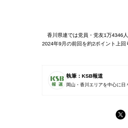
香川県連では党員・党友1万4346人の
2024年9月の前回を約2ポイント上
執筆：KSB報道
岡山・香川エリアを中心に日