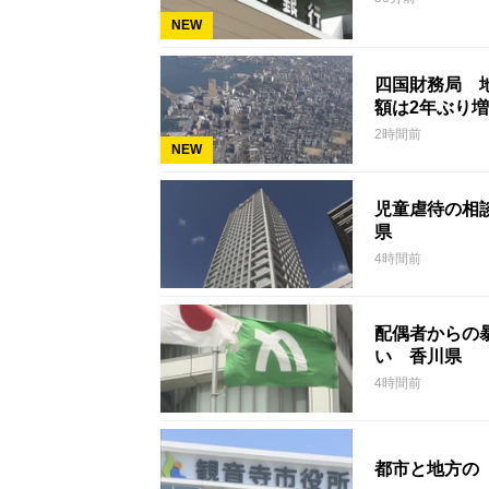
NEW
四国財務局 
額は2年ぶり
2時間前
NEW
児童虐待の相談
県
4時間前
配偶者からの暴
い 香川県
4時間前
都市と地方の