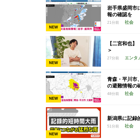
岩手県盛岡市
報の確認を
社会
21分前
NEW
【二宮和也】
＞
エンタ
27分前
NEW
青森・平川市
の避難情報の
社会
48分前
NEW
新潟県に記録
社会
51分前
NEW