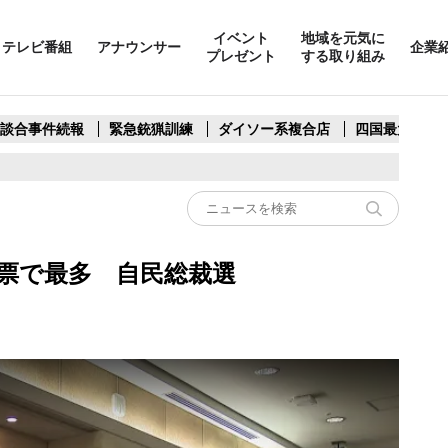
イベント
地域を元気に
テレビ番組
アナウンサー
企業
プレゼント
する取り組み
製談合事件続報
緊急銃猟訓練
ダイソー系複合店
四国最大スリ
2票で最多 自民総裁選