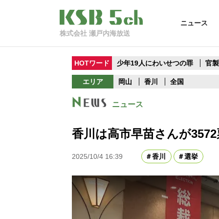
ニュース
株式会社 瀬戸内海放送
HOTワード
少年19人にわいせつの罪
官
エリア
岡山
香川
全国
ニュース
香川は高市早苗さんが357
2025/10/4 16:39
香川
選挙