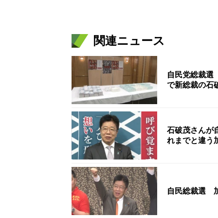
関連ニュース
自民党総裁選
で新総裁の石
石破茂さんが
れまでと違う
自民総裁選 