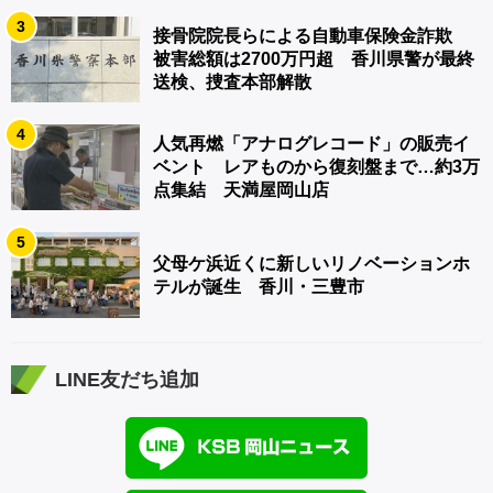
3
接骨院院長らによる自動車保険金詐欺
被害総額は2700万円超 香川県警が最終
送検、捜査本部解散
4
人気再燃「アナログレコード」の販売イ
ベント レアものから復刻盤まで…約3万
点集結 天満屋岡山店
5
父母ケ浜近くに新しいリノベーションホ
テルが誕生 香川・三豊市
LINE友だち追加