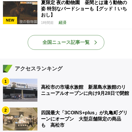
夏限定 夜の動物園 昼間とは違う動物の
姿 特別なバードショーも【グッド！いち
おし】
NEW
経済
1時間前
全国ニュース記事一覧
アクセスランキング
1
高松市の市場水族館 新屋島水族館のリ
ニューアルオープンに向け9月28日で閉館
2
四国最大「3COINS+plus」が丸亀町グリ
ーンにオープン 大型店舗限定の商品
も 高松市