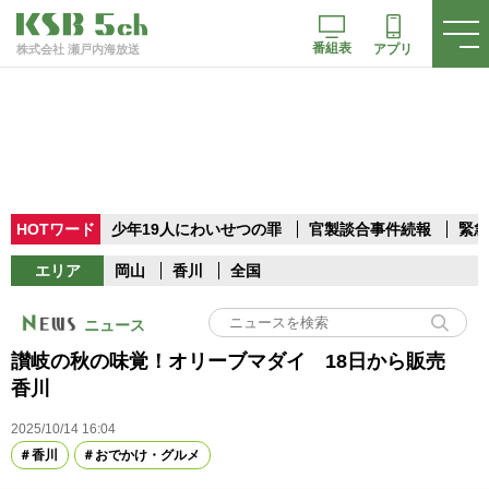
番組表
アプリ
株式会社 瀬戸内海放送
HOTワード
少年19人にわいせつの罪
官製談合事件続報
緊急
エリア
岡山
香川
全国
ニュース
讃岐の秋の味覚！オリーブマダイ 18日から販売
香川
2025/10/14 16:04
香川
おでかけ・グルメ