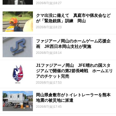
2026/8/7(金)18:27
クマ出没に備えて 真庭市や猟友会など
が「緊急銃猟」訓練 岡山
2026/8/7(金)18:23
ファジアーノ岡山のホームゲーム応援企
画 JR西日本岡山支社が実施
2026/8/7(金)18:14
J1ファジアーノ岡山 JFE晴れの国スタ
ジアムで開催の第2節長崎戦 ホームエリ
アのチケット完売
2026/8/7(金)17:53
岡山県倉敷市がトイレトレーラーを熊本
地震の被災地に派遣
2026/8/7(金)17:45