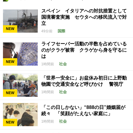
スペイン イタリアへの対抗措置として
国境審査実施 セウタへの移民流入で対
立
NEW
国際
49分前
ライフセーバー活動の半数を占めている
のがクラゲ被害 クラゲから身を守るに
は
NEW
社会
1時間前
「世界一安全に」お盆休み初日に上野動
物園で交通安全など呼びかけ 警視庁
社会
1時間前
NEW
「この日しかない」“888の日”婚姻届が
続々 「笑顔がたえない家庭に」
社会
1時間前
NEW