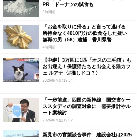
PR ドーナツの試食も
3時間前
「お金を取りに帰る」と言って逃げる
所持金なく4010円分の飲食をした疑い
無職の男（58）逮捕 香川県警
4時間前
【中継】3万匹に1匹「オスの三毛猫」も
お出迎え！保護猫たちと出会える猫カフ
ェ ルアナ〈#推しドコ？〉
2026/8/7(金)19:54
「一歩前進」四国の新幹線 国交省ケー
ススタディの調査対象に 需要推計やル
ート案検討
2026/8/7(金)19:02
新見市の官製談合事件 建設会社は2025