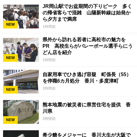
JR岡山駅でお盆期間の下りピーク 多く
の帰省客らで混雑 山陽新幹線は始発か
ら夕方まで満席
NEW
1時間前
県外から訪れる若者に高松市の魅力を
PR 高校生らがバレーボール選手らにう
どん店を紹介
NEW
1時間前
自家用車でひき逃げ容疑 町係長（55）
を停職6カ月処分 香川・多度津町
2時間前
NEW
熊本地震の被災者に県営住宅を提供 香
川県
2時間前
NEW
希少糖をメジャーに 香川大生が大阪で