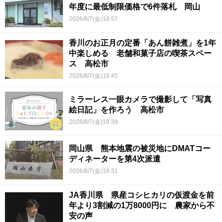
年度に最低制限価格で6件落札 岡山
2026/8/7(金)18:57
香川のお正月の定番「あん餅雑煮」を1年
中楽しめる 老舗和菓子店の喫茶スペー
ス 高松市
2026/8/7(金)18:45
ミラーレス一眼カメラで撮影して「写真
絵日記」を作ろう 高松市
2026/8/7(金)18:39
岡山県 熊本地震の被災地にDMATコー
ディネーターを第4次派遣
2026/8/7(金)18:31
JA香川県 県産コシヒカリの仮渡金を前
年より3割減の1万8000円に 農家から不
安の声