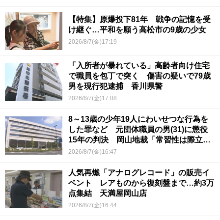
【特集】原爆投下81年 戦争の記憶を受
け継ぐ…平和を願う高松市の9歳の少女
2026/8/7(金)17:19
「入所者が暴れている」高齢者向け住宅
で職員を包丁で突く 傷害の疑いで79歳
男を現行犯逮捕 香川県警
2026/8/7(金)17:08
8～13歳の少年19人にわいせつな行為を
した罪など 元団体職員の男(31)に懲役
15年の判決 岡山地裁「常習性は際立っ
ていて被害結果も非常に重い」
2026/8/7(金)16:47
人気再燃「アナログレコード」の販売イ
ベント レアものから復刻盤まで…約3万
点集結 天満屋岡山店
2026/8/7(金)16:44