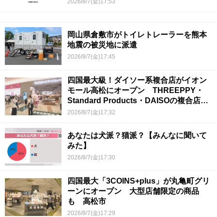
2026/8/7(金)17:53
岡山県倉敷市がトイレトレーラーを熊本
地震の被災地に派遣
2026/8/7(金)17:45
四国最大級！ダイソー系複合店がイオン
モール高松にオープン THREEPPY・
Standard Products・DAISOの複合店は
香川県初
2026/8/7(金)17:32
あなたは犬派？猫派？【みんなに聞いて
みた】
2026/8/7(金)17:30
四国最大「3COINS+plus」が丸亀町グリ
ーンにオープン 大型店舗限定の商品
も 高松市
2026/8/7(金)17:29