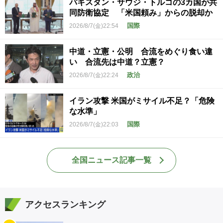
パキスタン・サウジ・トルコの3カ国が共
同防衛協定 「米国頼み」からの脱却か
国際
2026/8/7(金)22:54
中道・立憲・公明 合流をめぐり食い違
い 合流先は中道？立憲？
政治
2026/8/7(金)22:24
イラン攻撃 米国がミサイル不足？「危険
な水準」
国際
2026/8/7(金)22:03
全国ニュース記事一覧
アクセスランキング