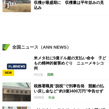
収穫が最盛期に 収穫量は平年並みの見
込み
全国ニュース（ANN NEWS）
米メタ社に5億ドル超の支払い命令 子ど
もの精神的被害めぐり ニューメキシコ
州
NEW
国際
59分前
税務署職員“脱税”で刑事告発 競艇の払
い戻し金など“約3億3400万円”申告せず
社会
5時間前