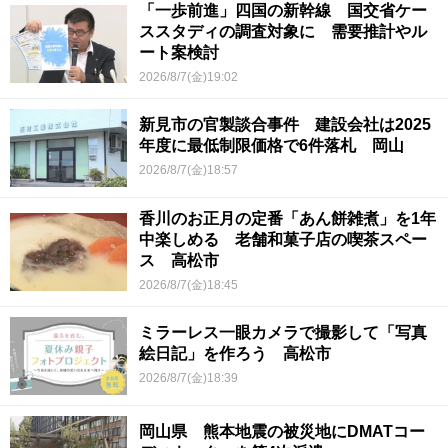
「一歩前進」四国の新幹線 国交省ケー
ススタディの調査対象に 需要推計やル
ート案検討
2026/8/7(金)19:02
新見市の官製談合事件 建設会社は2025
年度に最低制限価格で6件落札 岡山
2026/8/7(金)18:57
香川のお正月の定番「あん餅雑煮」を1年
中楽しめる 老舗和菓子店の喫茶スペー
ス 高松市
2026/8/7(金)18:45
ミラーレス一眼カメラで撮影して「写真
絵日記」を作ろう 高松市
2026/8/7(金)18:39
岡山県 熊本地震の被災地にDMATコー