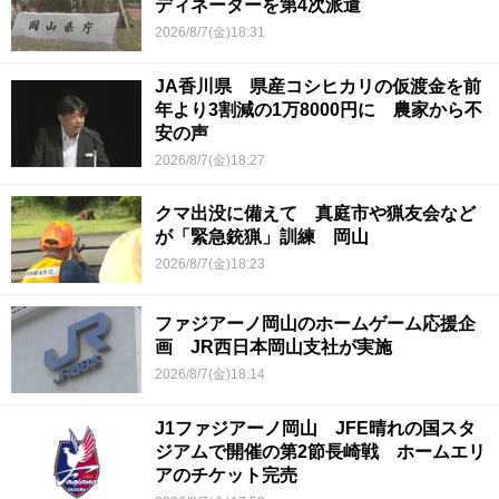
ディネーターを第4次派遣
2026/8/7(金)18:31
JA香川県 県産コシヒカリの仮渡金を前
年より3割減の1万8000円に 農家から不
安の声
2026/8/7(金)18:27
クマ出没に備えて 真庭市や猟友会など
が「緊急銃猟」訓練 岡山
2026/8/7(金)18:23
ファジアーノ岡山のホームゲーム応援企
画 JR西日本岡山支社が実施
2026/8/7(金)18:14
J1ファジアーノ岡山 JFE晴れの国スタ
ジアムで開催の第2節長崎戦 ホームエリ
アのチケット完売