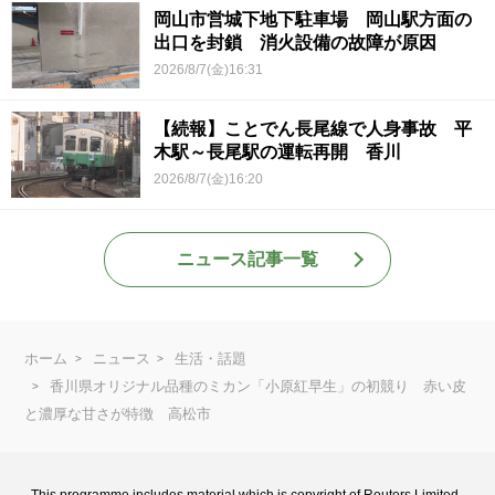
岡山市営城下地下駐車場 岡山駅方面の
出口を封鎖 消火設備の故障が原因
2026/8/7(金)16:31
【続報】ことでん長尾線で人身事故 平
木駅～長尾駅の運転再開 香川
2026/8/7(金)16:20
ニュース記事一覧
ホーム
ニュース
生活・話題
香川県オリジナル品種のミカン「小原紅早生」の初競り 赤い皮
と濃厚な甘さが特徴 高松市