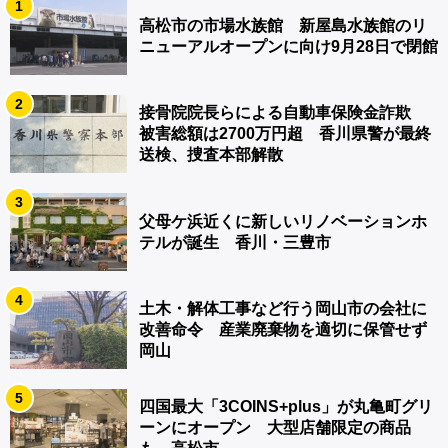
1
高松市の市場水族館 新屋島水族館のリ
ニューアルオープンに向け9月28日で閉館
2
接骨院院長らによる自動車保険金詐欺
被害総額は2700万円超 香川県警が最終
送検、捜査本部解散
3
父母ケ浜近くに新しいリノベーションホ
テルが誕生 香川・三豊市
4
土木・解体工事など行う岡山市の会社に
改善命令 産業廃棄物を適切に保管せず
岡山
5
四国最大「3COINS+plus」が丸亀町グリ
ーンにオープン 大型店舗限定の商品