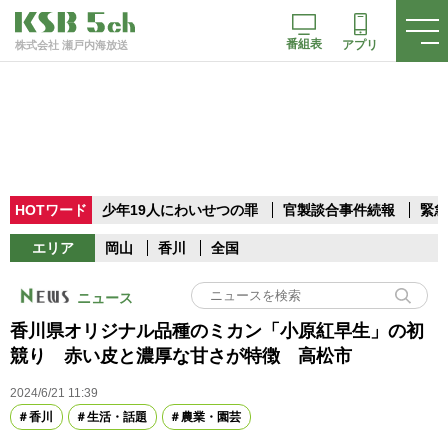
番組表
アプリ
株式会社 瀬戸内海放送
HOTワード
少年19人にわいせつの罪
官製談合事件続報
緊急
エリア
岡山
香川
全国
ニュース
香川県オリジナル品種のミカン「小原紅早生」の初
競り 赤い皮と濃厚な甘さが特徴 高松市
2024/6/21 11:39
香川
生活・話題
農業・園芸