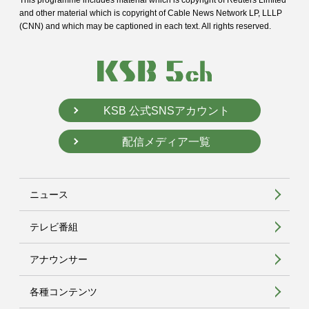
This programme includes material which is copyright of Reuters Limited
and
other material which is copyright of Cable News Network LP, LLLP
(CNN) and
which may be captioned in each text. All rights reserved.
KSB 公式SNSアカウント
配信メディア一覧
ニュース
テレビ番組
アナウンサー
各種コンテンツ