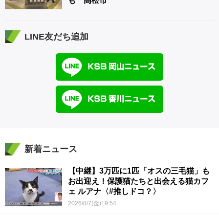
も 高松市
LINE友だち追加
新着ニュース
【中継】3万匹に1匹「オスの三毛猫」も
お出迎え！保護猫たちと出会える猫カフ
ェ ルアナ〈#推しドコ？〉
2026/8/7(金)19:54