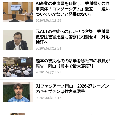
AI産業の先進県を目指し 香川県が共同
事業体「コンソーシアム」設立 「追い
ついていかないと発展はない」
2026/8/5(水)18:25
元ALTの生徒へのわいせつ容疑 香川県
教委は被害把握も警察に相談せず…対応
検証へ
2026/8/5(水)18:24
熊本の被災地での活動を総社市の職員が
報告 岡山【熊本で最大震度7】
2026/8/5(水)18:21
J1ファジアーノ岡山 2026-27シーズン
のキャプテンは竹内涼選手
2026/8/5(水)18:17