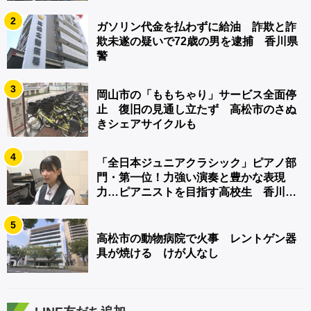
2
ガソリン代金を払わずに給油 詐欺と詐
欺未遂の疑いで72歳の男を逮捕 香川県
警
3
岡山市の「ももちゃり」サービス全面停
止 復旧の見通し立たず 高松市のさぬ
きシェアサイクルも
4
「全日本ジュニアクラシック」ピアノ部
門・第一位！力強い演奏と豊かな表現
力…ピアニストを目指す高校生 香川
【青春のキセキ】
5
高松市の動物病院で火事 レントゲン器
具が焼ける けが人なし