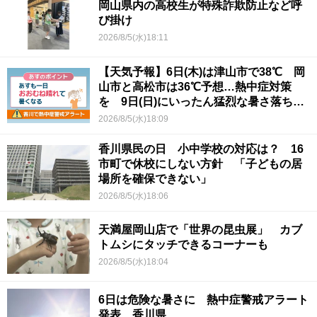
岡山県内の高校生が特殊詐欺防止など呼
び掛け
2026/8/5(水)18:11
【天気予報】6日(木)は津山市で38℃ 岡
山市と高松市は36℃予想…熱中症対策
を 9日(日)にいったん猛烈な暑さ落ち着
くか
2026/8/5(水)18:09
香川県民の日 小中学校の対応は？ 16
市町で休校にしない方針 「子どもの居
場所を確保できない」
2026/8/5(水)18:06
天満屋岡山店で「世界の昆虫展」 カブ
トムシにタッチできるコーナーも
2026/8/5(水)18:04
6日は危険な暑さに 熱中症警戒アラート
発表 香川県