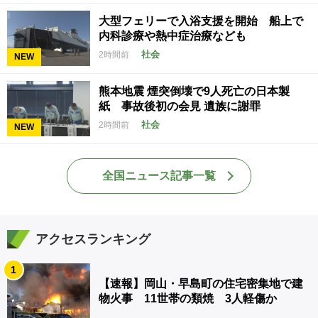
大型フェリーで入浴支援を開始 船上で
内科診療や熱中症治療なども
社会
2時間前
NEW
熊本地震 煙突倒壊で9人死亡の日本製
紙 事故後初の会見 遺族に謝罪
社会
2時間前
NEW
全国ニュース記事一覧
アクセスランキング
1
【速報】岡山・早島町の住宅密集地で建
物火事 11世帯の類焼 3人軽傷か