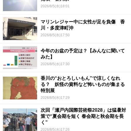
2026/8/5(水)18:01
マリンレジャー中に女性が足を負傷 香
川・多度津町沖
2026/8/5(水)17:50
今年のお盆の予定は？【みんなに聞いて
みた】
2026/8/5(水)17:30
香川の“おとろしいもん”で涼しくなれ
る？ 妖怪の資料など怖いものが集まる
特別展
2026/8/5(水)17:29
次回「瀬戸内国際芸術祭2028」は猛暑対
策で“夏会期を短く 春会期と秋会期を長
く”
2026/8/5(水)17:26