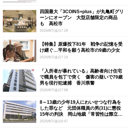
四国最大「3COINS+plus」が丸亀町グリ
ーンにオープン 大型店舗限定の商品
も 高松市
2026/8/7(金)17:29
【特集】原爆投下81年 戦争の記憶を受
け継ぐ…平和を願う高松市の9歳の少女
2026/8/7(金)17:19
「入所者が暴れている」高齢者向け住宅
で職員を包丁で突く 傷害の疑いで79歳
男を現行犯逮捕 香川県警
2026/8/7(金)17:08
8～13歳の少年19人にわいせつな行為を
した罪など 元団体職員の男(31)に懲役
15年の判決 岡山地裁「常習性は際立っ
ていて被害結果も非常に重い」
2026/8/7(金)16:47