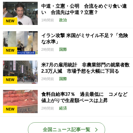
中道・立憲・公明 合流をめぐり食い違
い 合流先は中道？立憲？
政治
1時間前
NEW
イラン攻撃 米国がミサイル不足？「危険
な水準」
国際
2時間前
NEW
米7月の雇用統計 非農業部門の就業者数
2.3万人減 市場予想を大幅に下回る
国際
2時間前
NEW
食料自給率37％ 過去最低に コメなど
値上がりで生産額ベースは上昇
経済
2時間前
NEW
全国ニュース記事一覧