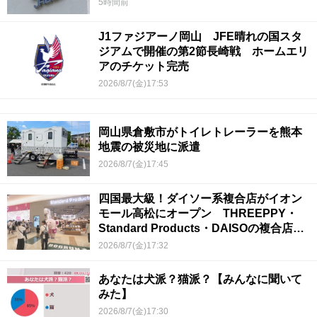
5時間前
J1ファジアーノ岡山 JFE晴れの国スタ
ジアムで開催の第2節長崎戦 ホームエリ
アのチケット完売
2026/8/7(金)17:53
岡山県倉敷市がトイレトレーラーを熊本
地震の被災地に派遣
2026/8/7(金)17:45
四国最大級！ダイソー系複合店がイオン
モール高松にオープン THREEPPY・
Standard Products・DAISOの複合店は
香川県初
2026/8/7(金)17:32
あなたは犬派？猫派？【みんなに聞いて
みた】
2026/8/7(金)17:30