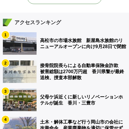
アクセスランキング
1
高松市の市場水族館 新屋島水族館のリ
ニューアルオープンに向け9月28日で閉館
2
接骨院院長らによる自動車保険金詐欺
被害総額は2700万円超 香川県警が最終
送検、捜査本部解散
3
父母ケ浜近くに新しいリノベーションホ
テルが誕生 香川・三豊市
4
土木・解体工事など行う岡山市の会社に
改善命令 産業廃棄物を適切に保管せず