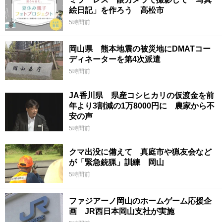
絵日記」を作ろう 高松市
5時間前
岡山県 熊本地震の被災地にDMATコー
ディネーターを第4次派遣
5時間前
JA香川県 県産コシヒカリの仮渡金を前
年より3割減の1万8000円に 農家から不
安の声
5時間前
クマ出没に備えて 真庭市や猟友会など
が「緊急銃猟」訓練 岡山
5時間前
ファジアーノ岡山のホームゲーム応援企
画 JR西日本岡山支社が実施