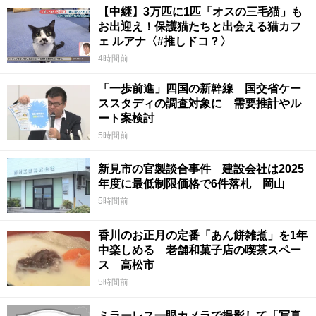
【中継】3万匹に1匹「オスの三毛猫」も
お出迎え！保護猫たちと出会える猫カフ
ェ ルアナ〈#推しドコ？〉
4時間前
「一歩前進」四国の新幹線 国交省ケー
ススタディの調査対象に 需要推計やル
ート案検討
5時間前
新見市の官製談合事件 建設会社は2025
年度に最低制限価格で6件落札 岡山
5時間前
香川のお正月の定番「あん餅雑煮」を1年
中楽しめる 老舗和菓子店の喫茶スペー
ス 高松市
5時間前
ミラーレス一眼カメラで撮影して「写真