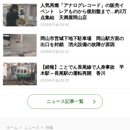
人気再燃「アナログレコード」の販売イ
ベント レアものから復刻盤まで…約3万
点集結 天満屋岡山店
2026/8/7(金)16:44
岡山市営城下地下駐車場 岡山駅方面の
出口を封鎖 消火設備の故障が原因
2026/8/7(金)16:31
【続報】ことでん長尾線で人身事故 平
木駅～長尾駅の運転再開 香川
2026/8/7(金)16:20
ニュース記事一覧
ホーム
ニュース
特集