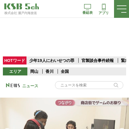
番組表
アプリ
株式会社 瀬戸内海放送
HOTワード
少年19人にわいせつの罪
官製談合事件続報
緊急
エリア
岡山
香川
全国
ニュース