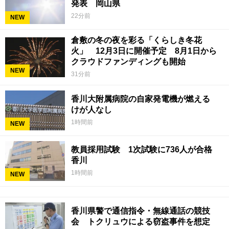
発表 岡山県
22分前
NEW
倉敷の冬の夜を彩る「くらしき冬花
火」 12月3日に開催予定 8月1日から
クラウドファンディングも開始
NEW
31分前
香川大附属病院の自家発電機が燃える
けが人なし
1時間前
NEW
教員採用試験 1次試験に736人が合格
香川
1時間前
NEW
香川県警で通信指令・無線通話の競技
会 トクリュウによる窃盗事件を想定