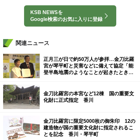
KSB NEWSを
Google検索のお気に入りに登録
関連ニュース
正月三が日で約50万人が参拝…金刀比羅
宮が琴平町と災害などに備えて協定「能
登半島地震のようなことが起きたとき
に…」 香川
金刀比羅宮の本宮など12棟 国の重要文
化財に正式指定 香川
金刀比羅宮に限定5000枚の御朱印 12の
建造物が国の重要文化財に指定されるこ
とを記念 香川・琴平町