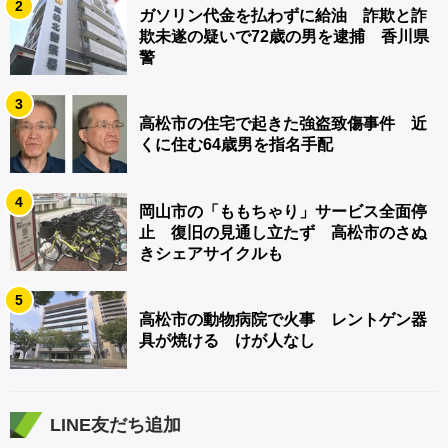
2
ガソリン代金を払わずに給油 詐欺と詐
欺未遂の疑いで72歳の男を逮捕 香川県
警
3
高松市の住宅で起きた強盗致傷事件 近
くに住む64歳男を指名手配
4
岡山市の「ももちゃり」サービス全面停
止 復旧の見通し立たず 高松市のさぬ
きシェアサイクルも
5
高松市の動物病院で火事 レントゲン器
具が焼ける けが人なし
LINE友だち追加