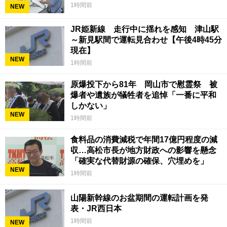
1時間前
NEW
JR姫新線 走行中に揺れを感知 津山駅
～新見駅間で運転見合わせ【午後4時45分
現在】
NEW
1時間前
原爆投下から81年 岡山市で慰霊祭 被
爆者や遺族が犠牲者を追悼「一番に平和
しかない」
NEW
1時間前
食料品の消費減税で年間17億円程度の減
収…高松市長が地方財政への影響を懸念
「確実な代替財源の確保、穴埋めを」
NEW
1時間前
山陽新幹線のお盆期間の運転計画を発
表・JR西日本
1時間前
NEW