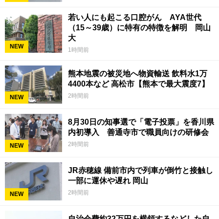
若い人にも起こる口腔がん AYA世代
（15～39歳）に特有の特徴を解明 岡山
大
NEW
1時間前
熊本地震の被災地へ物資輸送 飲料水1万
4400本など 高松市【熊本で最大震度7】
2時間前
NEW
8月30日の知事選で「電子投票」を香川県
内初導入 善通寺市で職員向けの研修会
2時間前
NEW
JR赤穂線 備前市内で列車が倒竹と接触し
一部に運休や遅れ 岡山
2時間前
NEW
自治会費約32万円を横領するなどした自