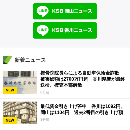
新着ニュース
接骨院院長らによる自動車保険金詐欺
被害総額は2700万円超 香川県警が最終
送検、捜査本部解散
NEW
0分前
最低賃金引き上げ答申 香川は1092円、
岡山は1104円 過去2番目の引き上げ額
3分前
NEW