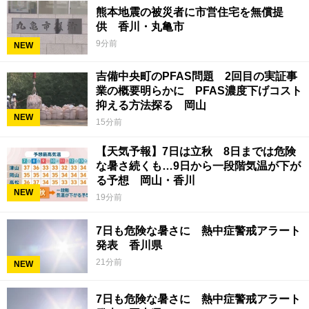
熊本地震の被災者に市営住宅を無償提
供 香川・丸亀市
9分前
NEW
吉備中央町のPFAS問題 2回目の実証事
業の概要明らかに PFAS濃度下げコスト
抑える方法探る 岡山
NEW
15分前
【天気予報】7日は立秋 8日までは危険
な暑さ続くも…9日から一段階気温が下が
る予想 岡山・香川
NEW
19分前
7日も危険な暑さに 熱中症警戒アラート
発表 香川県
21分前
NEW
7日も危険な暑さに 熱中症警戒アラート