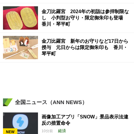
金刀比羅宮 2024年の初詣は参拝制限な
し 小判型お守り・限定御朱印も登場
香川・琴平町
金刀比羅宮 新年のお守りなど17日から
授与 元日からは限定御朱印も 香川・
琴平町
全国ニュース（ANN NEWS）
画像加工アプリ「SNOW」景品表示法違
反の措置命令
経済
10分前
NEW