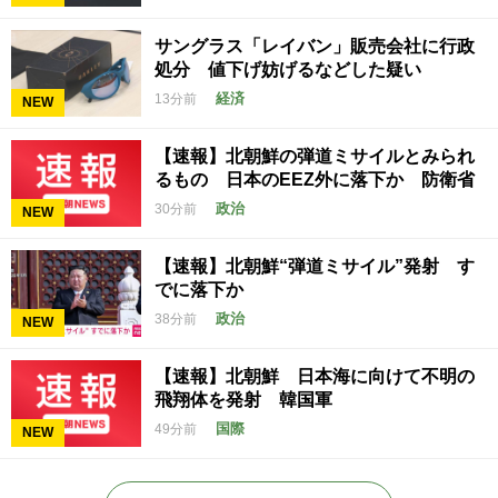
サングラス「レイバン」販売会社に行政
処分 値下げ妨げるなどした疑い
経済
13分前
NEW
【速報】北朝鮮の弾道ミサイルとみられ
るもの 日本のEEZ外に落下か 防衛省
政治
30分前
NEW
【速報】北朝鮮“弾道ミサイル”発射 す
でに落下か
政治
38分前
NEW
【速報】北朝鮮 日本海に向けて不明の
飛翔体を発射 韓国軍
国際
49分前
NEW