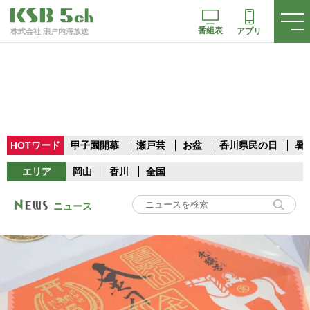
番組表
アプリ
株式会社 瀬戸内海放送
HOTワード
甲子園開幕
瀬戸芸
お盆
香川県民の日
暑
エリア
岡山
香川
全国
ニュース