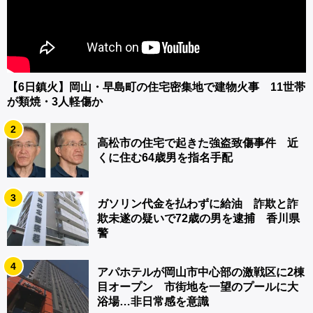
【6日鎮火】岡山・早島町の住宅密集地で建物火事 11世帯
が類焼・3人軽傷か
2
高松市の住宅で起きた強盗致傷事件 近
くに住む64歳男を指名手配
3
ガソリン代金を払わずに給油 詐欺と詐
欺未遂の疑いで72歳の男を逮捕 香川県
警
4
アパホテルが岡山市中心部の激戦区に2棟
目オープン 市街地を一望のプールに大
浴場…非日常感を意識