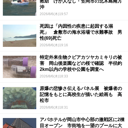
救助 けが人なし・笠岡市の北木島南方
沖
2026/8/6(木)19:57
死因は「内因性の疾患に起因する溺
死」 倉敷市の海水浴場で水難事故 男
性(69)死亡
2026/8/6(木)19:16
特定外来生物クビアカツヤカミキリの被
害 岡山後楽園などの桜で確認 半径約
2km以内の学校や公園を調査へ
2026/8/6(木)18:33
原爆の悲惨さ伝えるパネル展 被爆者の
記憶をもとに高校生が描いた絵画も 高
松市
2026/8/6(木)18:31
アパホテルが岡山市中心部の激戦区に2棟
目オープン 市街地を一望のプールに大