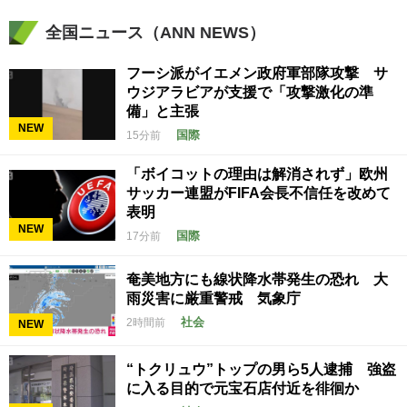
全国ニュース（ANN NEWS）
フーシ派がイエメン政府軍部隊攻撃 サ
ウジアラビアが支援で「攻撃激化の準
備」と主張
NEW
国際
15分前
「ボイコットの理由は解消されず」欧州
サッカー連盟がFIFA会長不信任を改めて
表明
NEW
国際
17分前
奄美地方にも線状降水帯発生の恐れ 大
雨災害に厳重警戒 気象庁
社会
2時間前
NEW
“トクリュウ”トップの男ら5人逮捕 強盗
に入る目的で元宝石店付近を徘徊か