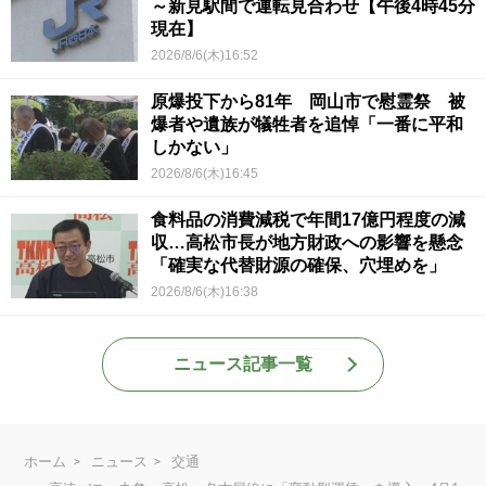
～新見駅間で運転見合わせ【午後4時45分
現在】
2026/8/6(木)16:52
原爆投下から81年 岡山市で慰霊祭 被
爆者や遺族が犠牲者を追悼「一番に平和
しかない」
2026/8/6(木)16:45
食料品の消費減税で年間17億円程度の減
収…高松市長が地方財政への影響を懸念
「確実な代替財源の確保、穴埋めを」
2026/8/6(木)16:38
ニュース記事一覧
ホーム
ニュース
交通