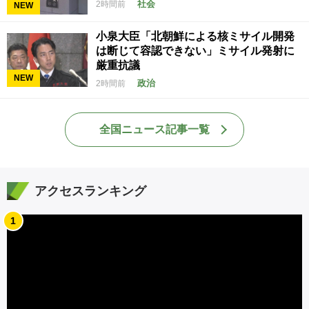
社会
2時間前
NEW
小泉大臣「北朝鮮による核ミサイル開発
は断じて容認できない」ミサイル発射に
厳重抗議
NEW
政治
2時間前
全国ニュース記事一覧
アクセスランキング
1