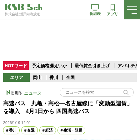
番組表
アプリ
株式会社 瀬戸内海放送
HOTワード
予定価格漏えいか
最低賃金引き上げ
アパホテル
エリア
岡山
香川
全国
ニュース
高速バス 丸亀・高松―名古屋線に「変動型運賃」
を導入 4月1日から 四国高速バス
2026/1/19 12:01
香川
交通
経済
生活・話題