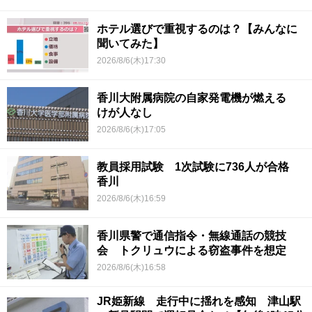
ホテル選びで重視するのは？【みんなに
聞いてみた】
2026/8/6(木)17:30
香川大附属病院の自家発電機が燃える
けが人なし
2026/8/6(木)17:05
教員採用試験 1次試験に736人が合格
香川
2026/8/6(木)16:59
香川県警で通信指令・無線通話の競技
会 トクリュウによる窃盗事件を想定
2026/8/6(木)16:58
JR姫新線 走行中に揺れを感知 津山駅