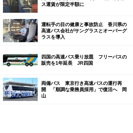
ス運賃が限定半額に
運転手の目の健康と事故防止 香川県の
高速バス会社がサングラスとオーバーグ
ラスを導入
四国の高速バス乗り放題 フリーパスの
販売を1年延長 JR四国
両備バス 東京行き高速バスの運行再
開 「順調な乗務員採用」で復活へ 岡
山