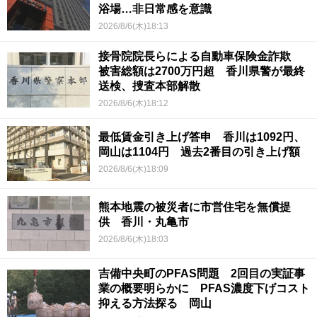
浴場…非日常感を意識
2026/8/6(木)18:13
接骨院院長らによる自動車保険金詐欺
被害総額は2700万円超 香川県警が最終
送検、捜査本部解散
2026/8/6(木)18:12
最低賃金引き上げ答申 香川は1092円、
岡山は1104円 過去2番目の引き上げ額
2026/8/6(木)18:09
熊本地震の被災者に市営住宅を無償提
供 香川・丸亀市
2026/8/6(木)18:03
吉備中央町のPFAS問題 2回目の実証事
業の概要明らかに PFAS濃度下げコスト
抑える方法探る 岡山