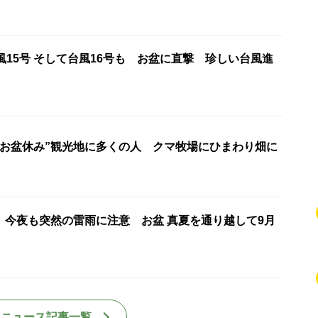
風15号 そして台風16号も お盆に直撃 珍しい台風進
“お盆休み”観光地に多くの人 クマ牧場にひまわり畑に
】今夜も突然の雷雨に注意 お盆 真夏を通り越して9月
国ニュース記事一覧