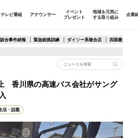
イベント
地域を元気に
テレビ番組
アナウンサー
企業
プレゼント
する取り組み
製談合事件続報
緊急銃猟訓練
ダイソー系複合店
四国最大スリ
止 香川県の高速バス会社がサング
入
生活・話題