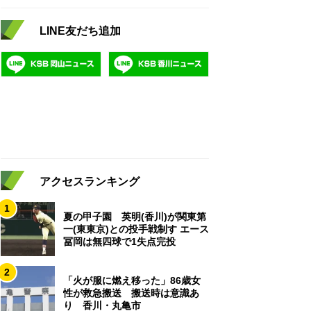
LINE友だち追加
アクセスランキング
1
夏の甲子園 英明(香川)が関東第
一(東東京)との投手戦制す エース
冨岡は無四球で1失点完投
2
「火が服に燃え移った」86歳女
性が救急搬送 搬送時は意識あ
り 香川・丸亀市