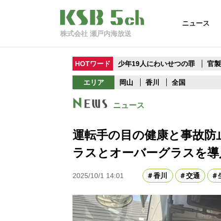
ニュース
株式会社 瀬戸内海放送
HOTワード
少年19人にわいせつの罪
官
エリア
岡山
香川
全国
ニュース
運転手の目の健康と事故防
ラスとオーバーグラスを導
2025/10/1 14:01
香川
交通