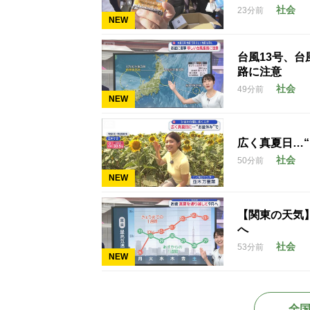
社会
23分前
NEW
台風13号、台
路に注意
社会
49分前
NEW
広く真夏日…
社会
50分前
NEW
【関東の天気
へ
社会
53分前
NEW
全