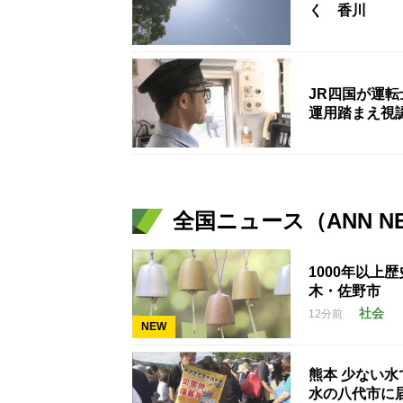
く 香川
JR四国が運
運用踏まえ視
全国ニュース（ANN N
1000年以上
木・佐野市
社会
12分前
NEW
熊本 少ない
水の八代市に