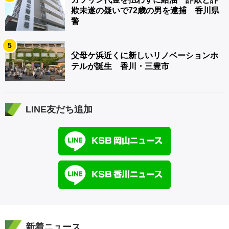
欺未遂の疑いで72歳の男を逮捕 香川県
警
5
父母ケ浜近くに新しいリノベーションホ
テルが誕生 香川・三豊市
LINE友だち追加
新着ニュース