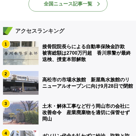
全国ニュース記事一覧
アクセスランキング
1
接骨院院長らによる自動車保険金詐欺
被害総額は2700万円超 香川県警が最終
送検、捜査本部解散
2
高松市の市場水族館 新屋島水族館のリ
ニューアルオープンに向け9月28日で閉館
3
土木・解体工事など行う岡山市の会社に
改善命令 産業廃棄物を適切に保管せず
岡山
4
ガソリン代金を払わずに給油 詐欺と詐