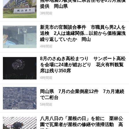
熊本地震の被災者に県営住宅を6カ月無償
提供 岡山県
3時間前
新見市の官製談合事件 市職員ら男2人を
送検 2人は遠縁関係…以前から価格漏洩
繰り返していたか 岡山
4時間前
8月のさぬき高松まつり サンポート高松
を会場に24連が総おどり 花火有料観覧
席は残り350席
4時間前
岡山県 7月の企業倒産12件 7カ月連続
で二桁台
5時間前
八月八日の「屋根の日」を前に 栗林公
園で瓦業者が屋根の修繕や清掃活動 高