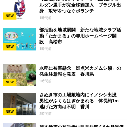
ルダン選手が完全移籍加入 ブラジル出
身 攻守をつなぐボランチ
NEW
1時間前
部活動を地域展開 新たな地域クラブ活
動「たかまる」の専用ホームページ開
設 高松市
NEW
1時間前
水稲に被害懸念「斑点米カメムシ類」の
発生注意報を発表 香川県
2時間前
NEW
さぬき市の工場敷地内にイノシシ出没
男性がふくらはぎかまれる 体長約1m
逃げた方向は不明 香川
NEW
2時間前