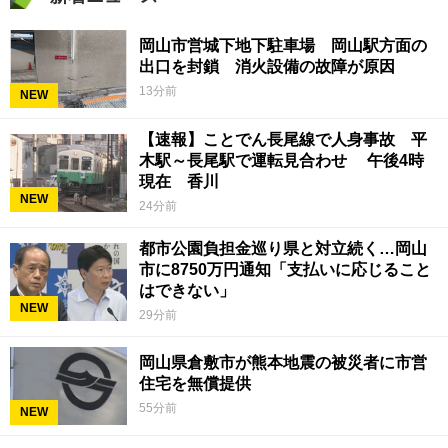
岡山市営城下地下駐車場 岡山駅方面の
出口を封鎖 消火設備の故障が原因
13分前
NEW
【速報】ことでん長尾線で人身事故 平
木駅～長尾駅で運転見合わせ 午後4時
現在 香川
NEW
24分前
都市公園負担金巡り県と対立続く…岡山
市に8750万円通知「支払いに応じること
はできない」
NEW
29分前
岡山県倉敷市が熊本地震の被災者に市営
住宅を無償提供
55分前
NEW