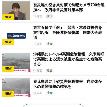
被災地の空き巣対策で防犯カメラ700台追
加へ 政府非常災害対策本部
政治
14分前
NEW
東京五輪で「銀」 競泳・本多灯被告を
在宅起訴 危険運転致傷罪 国際大会辞
退
NEW
社会
18分前
沖縄県にレベル4高潮危険警報 久米島町
で高潮による浸水被害が発生する危険高
まる
NEW
社会
44分前
鹿児島県に土砂災害危険警報 自治体か
らの避難情報の確認を
社会
46分前
NEW