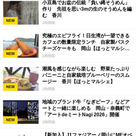
小豆島でお盆の伝統「負い縄そうめん」
作り 先祖を思い3mの生のそうめんを編
む 香川
NEW
1時間前
究極のエビフライ！日生湾が一望できる
カフェの数量限定ランチ 自家製バスク
チーズケーキも 岡山【ほっとマルシ
NEW
ェ】
1時間前
潮風を感じながら楽しむ 野菜たっぷり
パニーニと自家栽培ブルーベリーのスム
ージー 香川【ほっとマルシェ】
NEW
1時間前
地域のブランド牛「なぎビーフ」などア
ートと一緒に楽しめる 岡山・奈義町で
「アートdeミートNagi 2026」開催
NEW
1時間前
【新加入】J1ファジアーノ岡山にMFオベ