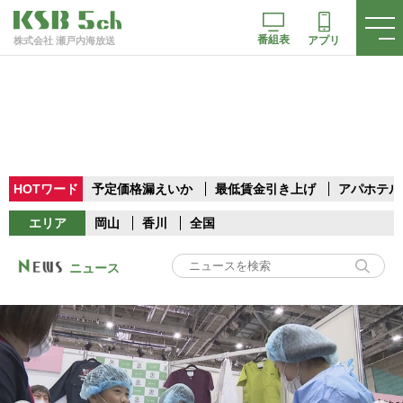
番組表
アプリ
株式会社 瀬戸内海放送
HOTワード
予定価格漏えいか
最低賃金引き上げ
アパホテル
エリア
岡山
香川
全国
ニュース