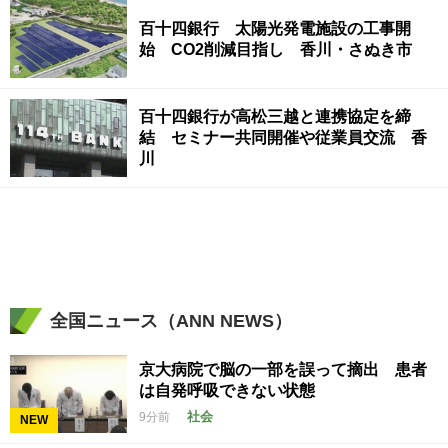
百十四銀行 太陽光発電施設の工事開
始 CO2削減目指し 香川・さぬき市
百十四銀行が高松三越と連携協定を締
結 セミナー共同開催や従業員交流 香
川
全国ニュース（ANN NEWS）
京大病院で脳の一部を誤って摘出 患者
は自発呼吸できない状態
社会
9分前
NEW