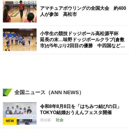
アマチュアボウリングの全国大会 約400
人が参加 高松市
小学生の競技ドッジボール高松源平杯
延長の末…味野ドッジボールクラブ(倉敷
市)が5年ぶり2回目の優勝 中四国などか
ら46チーム参加
全国ニュース（ANN NEWS）
令和8年8月8日を「はちみつ結びの日」
TOKYO結婚おうえんフェスタ開催
社会
35分前
NEW