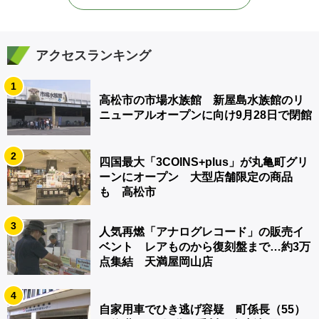
アクセスランキング
1
高松市の市場水族館 新屋島水族館のリ
ニューアルオープンに向け9月28日で閉館
2
四国最大「3COINS+plus」が丸亀町グリ
ーンにオープン 大型店舗限定の商品
も 高松市
3
人気再燃「アナログレコード」の販売イ
ベント レアものから復刻盤まで…約3万
点集結 天満屋岡山店
4
自家用車でひき逃げ容疑 町係長（55）