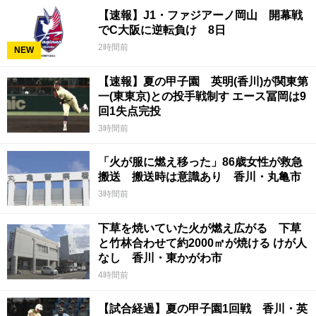
【速報】J1・ファジアーノ岡山 開幕戦
でC大阪に逆転負け 8日
2時間前
NEW
【速報】夏の甲子園 英明(香川)が関東第
一(東東京)との投手戦制す エース冨岡は9
回1失点完投
3時間前
「火が服に燃え移った」86歳女性が救急
搬送 搬送時は意識あり 香川・丸亀市
3時間前
下草を焼いていた火が燃え広がる 下草
と竹林合わせて約2000㎡が焼ける けが人
なし 香川・東かがわ市
4時間前
【試合経過】夏の甲子園1回戦 香川・英