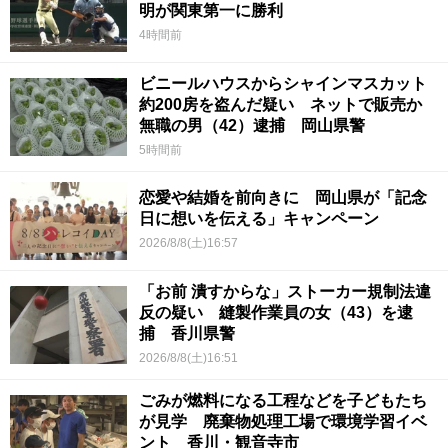
明が関東第一に勝利
4時間前
ビニールハウスからシャインマスカット
約200房を盗んだ疑い ネットで販売か
無職の男（42）逮捕 岡山県警
5時間前
恋愛や結婚を前向きに 岡山県が「記念
日に想いを伝える」キャンペーン
2026/8/8(土)16:57
「お前 潰すからな」ストーカー規制法違
反の疑い 縫製作業員の女（43）を逮
捕 香川県警
2026/8/8(土)16:51
ごみが燃料になる工程などを子どもたち
が見学 廃棄物処理工場で環境学習イベ
ント 香川・観音寺市