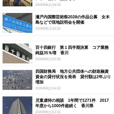
2026/8/8(土)16:29
瀬戸内国際芸術祭2028の作品公募 女木
島などで現地説明会を開催
2026/8/8(土)16:15
百十四銀行 第１四半期決算 コア業務
純益35％増 香川
2026/8/8(土)15:59
四国財務局 地方公共団体への財政融資
資金の貸付状況を発表 貸付額は2年ぶり
増加
2026/8/8(土)14:32
児童虐待の相談 1年間で1271件 2017
年度から1000件超続く 香川県
2026/8/8(土)12:31