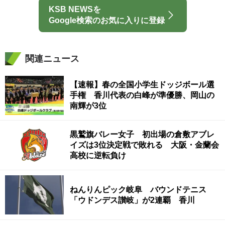
KSB NEWSを
Google検索のお気に入りに登録
関連ニュース
【速報】春の全国小学生ドッジボール選
手権 香川代表の白峰が準優勝、岡山の
南輝が3位
黒鷲旗バレー女子 初出場の倉敷アブレ
イズは3位決定戦で敗れる 大阪・金蘭会
高校に逆転負け
ねんりんピック岐阜 バウンドテニス
「ウドンデス讃岐」が2連覇 香川