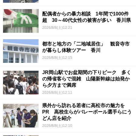
配偶者からの暴力相談 1年間で1000件
超 30～40代女性の被害が多い 香川県
2026/8/8(土)12:21
都市と地方の「二地域居住」 観音寺市
が暮らし体験ツアー 香川
2026/8/8(土)12:15
JR岡山駅でお盆期間の下りピーク 多く
の帰省客らで混雑 山陽新幹線は始発か
ら夕方まで満席
2026/8/8(土)12:11
県外から訪れる若者に高松市の魅力を
PR 高校生らがバレーボール選手らにう
どん店を紹介
2026/8/8(土)12:10