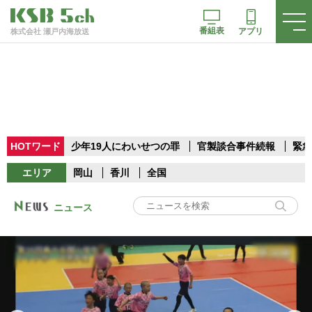
番組表
アプリ
株式会社 瀬戸内海放送
HOTワード
少年19人にわいせつの罪
官製談合事件続報
緊急
エリア
岡山
香川
全国
ニュース