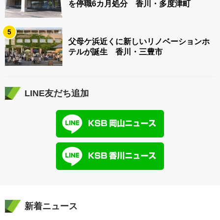
を停職6カ月処分 香川・多度津町
5
父母ケ浜近くに新しいリノベーションホ
テルが誕生 香川・三豊市
LINE友だち追加
新着ニュース