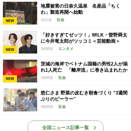
地震被害の日奈久温泉 名産品「ちく
わ」製造再開へ始動
社会
36分前
NEW
「好きすぎてゼッツ！」M!LK・曽野舜太
に今井竜太郎がツッコミ＜芸能動画＞
エンタメ
2時間前
NEW
茨城の海岸でベトナム国籍の男性2人が溺
れ1人死亡 「離岸流」に巻き込まれたか
社会
2時間前
NEW
悠仁さま 野菜の皮むき朝食づくり “3週間
ぶりのピーラー”
社会
3時間前
全国ニュース記事一覧