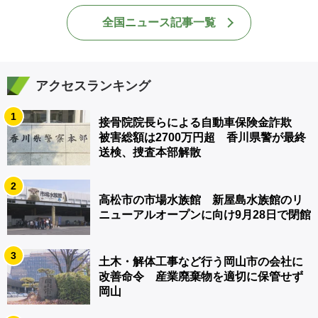
全国ニュース記事一覧
アクセスランキング
1
接骨院院長らによる自動車保険金詐欺
被害総額は2700万円超 香川県警が最終
送検、捜査本部解散
2
高松市の市場水族館 新屋島水族館のリ
ニューアルオープンに向け9月28日で閉館
3
土木・解体工事など行う岡山市の会社に
改善命令 産業廃棄物を適切に保管せず
岡山