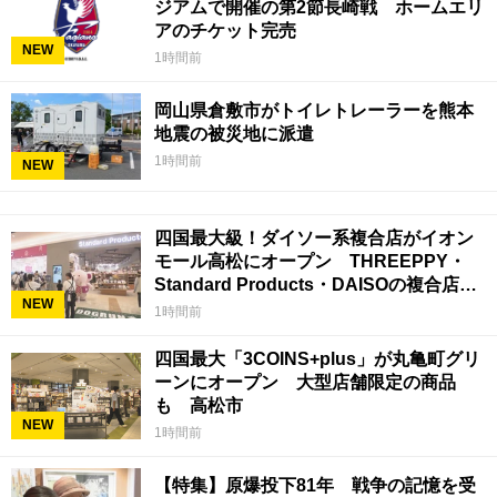
ジアムで開催の第2節長崎戦 ホームエリ
アのチケット完売
NEW
1時間前
岡山県倉敷市がトイレトレーラーを熊本
地震の被災地に派遣
1時間前
NEW
四国最大級！ダイソー系複合店がイオン
モール高松にオープン THREEPPY・
Standard Products・DAISOの複合店は
NEW
香川県初
1時間前
四国最大「3COINS+plus」が丸亀町グリ
ーンにオープン 大型店舗限定の商品
も 高松市
NEW
1時間前
【特集】原爆投下81年 戦争の記憶を受