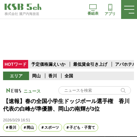
番組表
アプリ
株式会社 瀬戸内海放送
HOTワード
予定価格漏えいか
最低賃金引き上げ
アパホテル
エリア
岡山
香川
全国
ニュース
【速報】春の全国小学生ドッジボール選手権 香川
代表の白峰が準優勝、岡山の南輝が3位
2026/3/29 16:51
香川
岡山
スポーツ
子ども・子育て