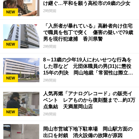
け継ぐ…平和を願う高松市の9歳の少女
2時間前
NEW
「入所者が暴れている」高齢者向け住宅
で職員を包丁で突く 傷害の疑いで79歳
男を現行犯逮捕 香川県警
NEW
2時間前
8～13歳の少年19人にわいせつな行為を
した罪など 元団体職員の男(31)に懲役
15年の判決 岡山地裁「常習性は際立っ
NEW
ていて被害結果も非常に重い」
2時間前
人気再燃「アナログレコード」の販売イ
ベント レアものから復刻盤まで…約3万
点集結 天満屋岡山店
NEW
2時間前
岡山市営城下地下駐車場 岡山駅方面の
出口を封鎖 消火設備の故障が原因