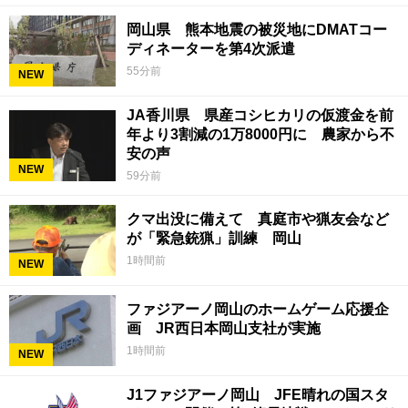
岡山県 熊本地震の被災地にDMATコー
ディネーターを第4次派遣
55分前
NEW
JA香川県 県産コシヒカリの仮渡金を前
年より3割減の1万8000円に 農家から不
安の声
NEW
59分前
クマ出没に備えて 真庭市や猟友会など
が「緊急銃猟」訓練 岡山
1時間前
NEW
ファジアーノ岡山のホームゲーム応援企
画 JR西日本岡山支社が実施
1時間前
NEW
J1ファジアーノ岡山 JFE晴れの国スタ