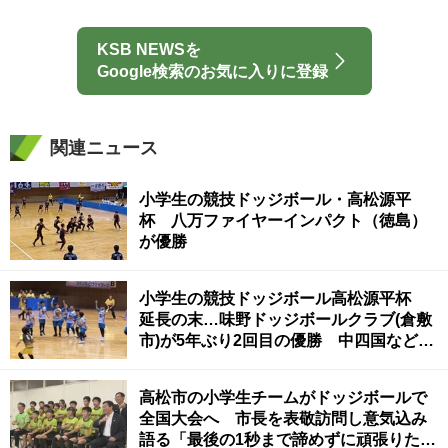
KSB NEWSを
Google検索のお気に入りに登録
関連ニュース
小学生の競技ドッジボール・高松源平
杯 八万ファイヤーインパクト（徳島）
が優勝
小学生の競技ドッジボール高松源平杯
延長の末…味野ドッジボールクラブ(倉敷
市)が5年ぶり2回目の優勝 中四国などか
ら46チーム参加
高松市の小学生チームがドッジボールで
全国大会へ 市長を表敬訪問し意気込み
語る「最後の1秒まで諦めずに頑張りた