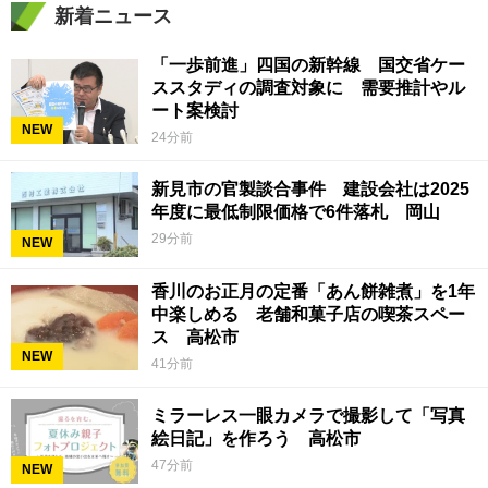
新着ニュース
「一歩前進」四国の新幹線 国交省ケー
ススタディの調査対象に 需要推計やル
ート案検討
NEW
24分前
新見市の官製談合事件 建設会社は2025
年度に最低制限価格で6件落札 岡山
29分前
NEW
香川のお正月の定番「あん餅雑煮」を1年
中楽しめる 老舗和菓子店の喫茶スペー
ス 高松市
NEW
41分前
ミラーレス一眼カメラで撮影して「写真
絵日記」を作ろう 高松市
47分前
NEW