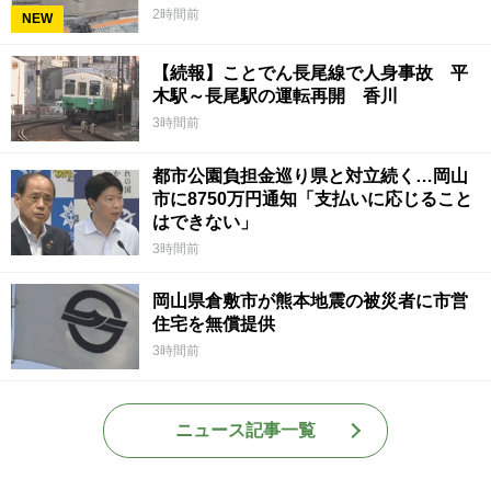
2時間前
NEW
【続報】ことでん長尾線で人身事故 平
木駅～長尾駅の運転再開 香川
3時間前
都市公園負担金巡り県と対立続く…岡山
市に8750万円通知「支払いに応じること
はできない」
3時間前
岡山県倉敷市が熊本地震の被災者に市営
住宅を無償提供
3時間前
ニュース記事一覧