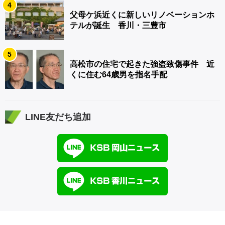
4
父母ケ浜近くに新しいリノベーションホ
テルが誕生 香川・三豊市
5
高松市の住宅で起きた強盗致傷事件 近
くに住む64歳男を指名手配
LINE友だち追加