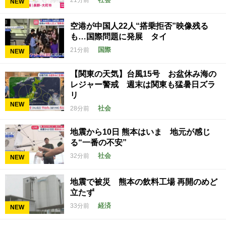
21分前
NEW
空港が中国人22人“搭乗拒否”映像残る
も…国際問題に発展 タイ
国際
21分前
NEW
【関東の天気】台風15号 お盆休み海の
レジャー警戒 週末は関東も猛暑日ズラ
リ
NEW
社会
28分前
地震から10日 熊本はいま 地元が感じ
る“一番の不安”
社会
32分前
NEW
地震で被災 熊本の飲料工場 再開のめど
立たず
経済
33分前
NEW