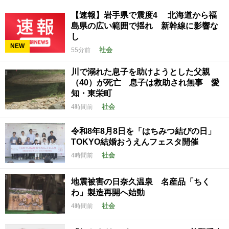
【速報】岩手県で震度4 北海道から福
島県の広い範囲で揺れ 新幹線に影響な
し
NEW
社会
55分前
川で溺れた息子を助けようとした父親
（40）が死亡 息子は救助され無事 愛
知・東栄町
社会
4時間前
令和8年8月8日を「はちみつ結びの日」
TOKYO結婚おうえんフェスタ開催
社会
4時間前
地震被害の日奈久温泉 名産品「ちく
わ」製造再開へ始動
社会
4時間前