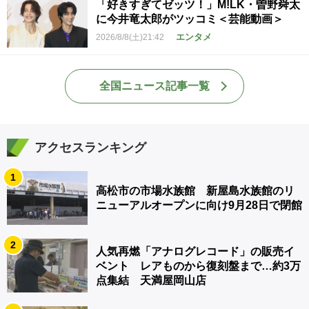
「好きすぎてゼッツ！」M!LK・曽野舜太
に今井竜太郎がツッコミ＜芸能動画＞
エンタメ
2026/8/8(土)21:42
全国ニュース記事一覧
アクセスランキング
1
高松市の市場水族館 新屋島水族館のリ
ニューアルオープンに向け9月28日で閉館
2
人気再燃「アナログレコード」の販売イ
ベント レアものから復刻盤まで…約3万
点集結 天満屋岡山店