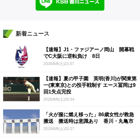
新着ニュース
【速報】J1・ファジアーノ岡山 開幕戦
でC大阪に逆転負け 8日
2026/8/8(土)21:07
【速報】夏の甲子園 英明(香川)が関東第
一(東東京)との投手戦制す エース冨岡は9
回1失点完投
2026/8/8(土)20:34
「火が服に燃え移った」86歳女性が救急
搬送 搬送時は意識あり 香川・丸亀市
2026/8/8(土)20:27