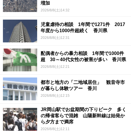
増加
2026/8/8(土)14:32
児童虐待の相談 1年間で1271件 2017
年度から1000件超続く 香川県
2026/8/8(土)12:31
配偶者からの暴力相談 1年間で1000件
超 30～40代女性の被害が多い 香川県
2026/8/8(土)12:21
都市と地方の「二地域居住」 観音寺市
が暮らし体験ツアー 香川
2026/8/8(土)12:15
JR岡山駅でお盆期間の下りピーク 多く
の帰省客らで混雑 山陽新幹線は始発か
ら夕方まで満席
2026/8/8(土)12:11