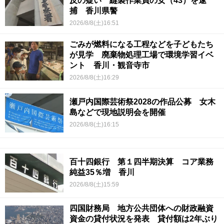
反の疑い 縫製作業員の女（43）を逮
捕 香川県警
2026/8/8(土)16:51
ごみが燃料になる工程などを子どもたち
が見学 廃棄物処理工場で環境学習イベ
ント 香川・観音寺市
2026/8/8(土)16:29
瀬戸内国際芸術祭2028の作品公募 女木
島などで現地説明会を開催
2026/8/8(土)16:15
百十四銀行 第１四半期決算 コア業務
純益35％増 香川
2026/8/8(土)15:59
四国財務局 地方公共団体への財政融資
資金の貸付状況を発表 貸付額は2年ぶり