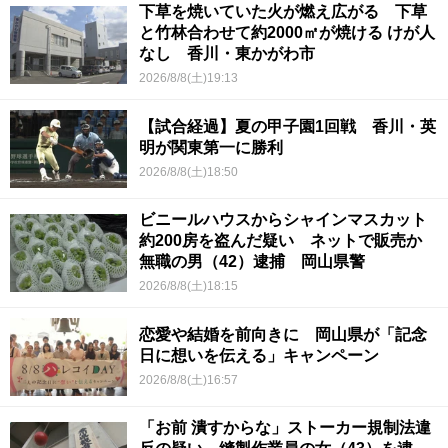
下草を焼いていた火が燃え広がる 下草
と竹林合わせて約2000㎡が焼ける けが人
なし 香川・東かがわ市
2026/8/8(土)19:13
【試合経過】夏の甲子園1回戦 香川・英
明が関東第一に勝利
2026/8/8(土)18:50
ビニールハウスからシャインマスカット
約200房を盗んだ疑い ネットで販売か
無職の男（42）逮捕 岡山県警
2026/8/8(土)18:15
恋愛や結婚を前向きに 岡山県が「記念
日に想いを伝える」キャンペーン
2026/8/8(土)16:57
「お前 潰すからな」ストーカー規制法違