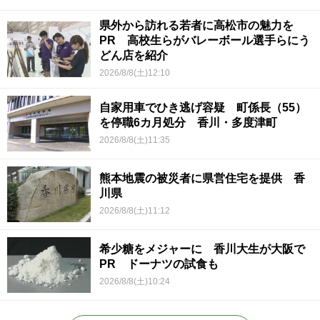
県外から訪れる若者に高松市の魅力を
PR 高校生らがバレーボール選手らにう
どん店を紹介
2026/8/8(土)12:10
自家用車でひき逃げ容疑 町係長（55）
を停職6カ月処分 香川・多度津町
2026/8/8(土)11:35
熊本地震の被災者に県営住宅を提供 香
川県
2026/8/8(土)11:12
希少糖をメジャーに 香川大生が大阪で
PR ドーナツの試食も
2026/8/8(土)10:24