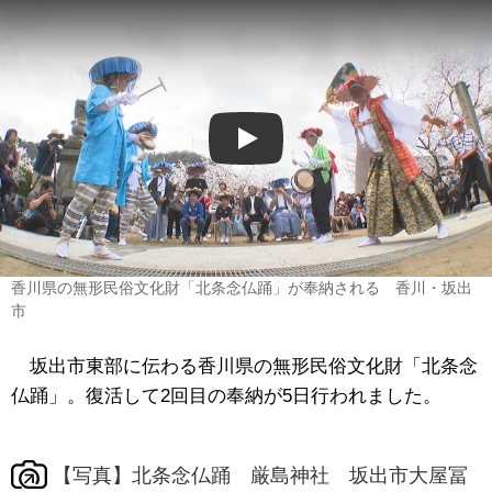
Play
香川県の無形民俗文化財「北条念仏踊」が奉納される 香川・坂出
市
坂出市東部に伝わる香川県の無形民俗文化財「北条念
仏踊」。復活して2回目の奉納が5日行われました。
【写真】北条念仏踊 厳島神社 坂出市大屋冨