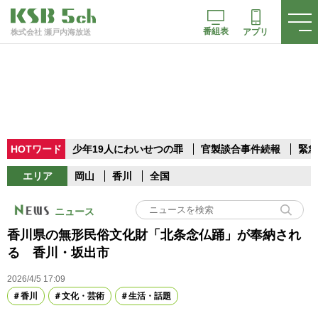
番組表
アプリ
株式会社 瀬戸内海放送
HOTワード
少年19人にわいせつの罪
官製談合事件続報
緊急
エリア
岡山
香川
全国
ニュース
香川県の無形民俗文化財「北条念仏踊」が奉納され
る 香川・坂出市
2026/4/5 17:09
香川
文化・芸術
生活・話題