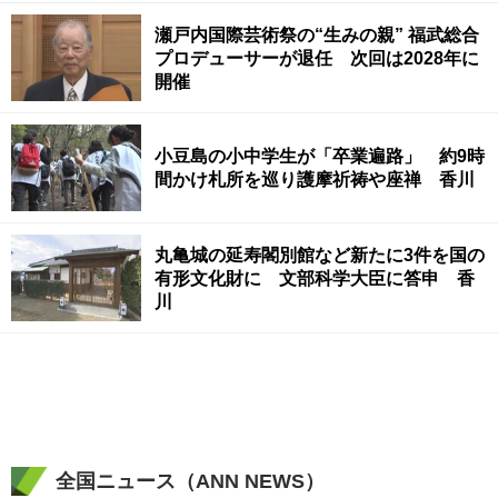
瀬戸内国際芸術祭の“生みの親” 福武総合
プロデューサーが退任 次回は2028年に
開催
小豆島の小中学生が「卒業遍路」 約9時
間かけ札所を巡り護摩祈祷や座禅 香川
丸亀城の延寿閣別館など新たに3件を国の
有形文化財に 文部科学大臣に答申 香
川
全国ニュース（ANN NEWS）