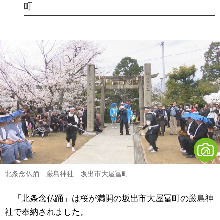
町
北条念仏踊 厳島神社 坂出市大屋冨町
「北条念仏踊」は桜が満開の坂出市大屋冨町の厳島神
社で奉納されました。