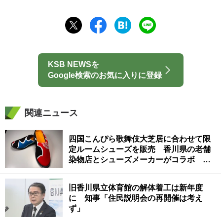
KSB NEWSを
Google検索のお気に入りに登録
関連ニュース
四国こんぴら歌舞伎大芝居に合わせて限
定ルームシューズを販売 香川県の老舗
染物店とシューズメーカーがコラボ 琴
平のみで限定販売
旧香川県立体育館の解体着工は新年度
に 知事「住民説明会の再開催は考え
ず」