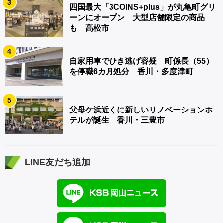
3
四国最大「3COINS+plus」が丸亀町グリ
ーンにオープン 大型店舗限定の商品
も 高松市
4
自家用車でひき逃げ容疑 町係長（55）
を停職6カ月処分 香川・多度津町
5
父母ケ浜近くに新しいリノベーションホ
テルが誕生 香川・三豊市
LINE友だち追加