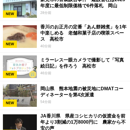
年度に最低制限価格で6件落札 岡山
28分前
NEW
香川のお正月の定番「あん餅雑煮」を1年
中楽しめる 老舗和菓子店の喫茶スペー
ス 高松市
NEW
40分前
ミラーレス一眼カメラで撮影して「写真
絵日記」を作ろう 高松市
46分前
NEW
岡山県 熊本地震の被災地にDMATコー
ディネーターを第4次派遣
54分前
NEW
JA香川県 県産コシヒカリの仮渡金を前
年より3割減の1万8000円に 農家から不
安の声