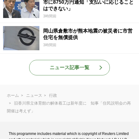
市に8750万円通知「支払いに応じること
はできない」
3時間前
岡山県倉敷市が熊本地震の被災者に市営
住宅を無償提供
3時間前
ニュース記事一覧
ホーム
ニュース
行政
旧香川県立体育館の解体着工は新年度に 知事「住民説明会の再
開催は考えず」
This programme includes material which is copyright of Reuters Limited