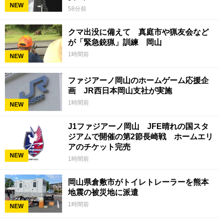
NEW
58分前
クマ出没に備えて 真庭市や猟友会など
が「緊急銃猟」訓練 岡山
1時間前
NEW
ファジアーノ岡山のホームゲーム応援企
画 JR西日本岡山支社が実施
1時間前
NEW
J1ファジアーノ岡山 JFE晴れの国スタ
ジアムで開催の第2節長崎戦 ホームエリ
アのチケット完売
NEW
1時間前
岡山県倉敷市がトイレトレーラーを熊本
地震の被災地に派遣
1時間前
NEW