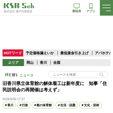
番組表
アプリ
株式会社 瀬戸内海放送
HOTワード
予定価格漏えいか
最低賃金引き上げ
アパホテル
エリア
岡山
香川
全国
ニュース
旧香川県立体育館の解体着工は新年度に 知事「住
民説明会の再開催は考えず」
2026/3/30 17:37
香川
行政
船の体育館
生活・話題
文化・芸術