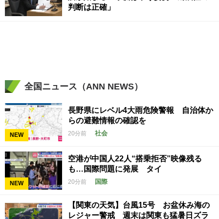
判断は正確」
全国ニュース（ANN NEWS）
長野県にレベル4大雨危険警報 自治体か
らの避難情報の確認を
社会
20分前
NEW
空港が中国人22人“搭乗拒否”映像残る
も…国際問題に発展 タイ
国際
20分前
NEW
【関東の天気】台風15号 お盆休み海の
レジャー警戒 週末は関東も猛暑日ズラ