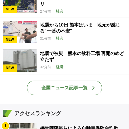
リ
NEW
社会
27分前
地震から10日 熊本はいま 地元が感じ
る“一番の不安”
社会
31分前
NEW
地震で被災 熊本の飲料工場 再開のめど
立たず
経済
32分前
NEW
全国ニュース記事一覧
アクセスランキング
1
接骨院院長らによる自動車保険金詐欺