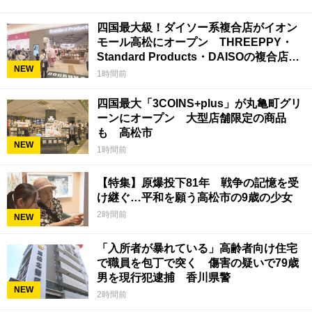
四国最大級！ダイソー系複合店がイオン
モール高松にオープン THREEPPY・
Standard Products・DAISOの複合店は
NEW
香川県初
1時間前
四国最大「3COINS+plus」が丸亀町グリ
ーンにオープン 大型店舗限定の商品
も 高松市
NEW
1時間前
【特集】原爆投下81年 戦争の記憶を受
け継ぐ…平和を願う高松市の9歳の少女
2時間前
NEW
「入所者が暴れている」高齢者向け住宅
で職員を包丁で突く 傷害の疑いで79歳
男を現行犯逮捕 香川県警
NEW
2時間前