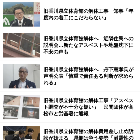
旧香川県立体育館の解体工事 知事「年
度内の着工にこだわらない」
旧香川県立体育館解体へ 近隣住民への
説明会…新たなアスベストや地盤沈下に
不安の声も
旧香川県立体育館解体へ 丹下憲孝氏が
声明公表「慎重で責任ある判断が求めら
れる」
旧香川県立体育館の解体工事「アスベス
ト調査が不十分な疑い」 民間団体が高
松市と労基署に通報
旧香川県立体育館の解体費用差し止め訴
訟が始まる 県側は争う姿勢「耐震性の