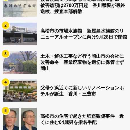
被害総額は2700万円超 香川県警が最終
送検、捜査本部解散
2
高松市の市場水族館 新屋島水族館のリ
ニューアルオープンに向け9月28日で閉館
3
土木・解体工事など行う岡山市の会社に
改善命令 産業廃棄物を適切に保管せず
岡山
4
父母ケ浜近くに新しいリノベーションホ
テルが誕生 香川・三豊市
5
高松市の住宅で起きた強盗致傷事件 近
くに住む64歳男を指名手配