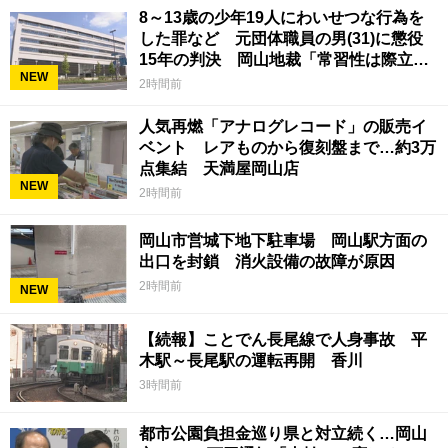
8～13歳の少年19人にわいせつな行為を
した罪など 元団体職員の男(31)に懲役
15年の判決 岡山地裁「常習性は際立っ
NEW
ていて被害結果も非常に重い」
2時間前
人気再燃「アナログレコード」の販売イ
ベント レアものから復刻盤まで…約3万
点集結 天満屋岡山店
NEW
2時間前
岡山市営城下地下駐車場 岡山駅方面の
出口を封鎖 消火設備の故障が原因
2時間前
NEW
【続報】ことでん長尾線で人身事故 平
木駅～長尾駅の運転再開 香川
3時間前
都市公園負担金巡り県と対立続く…岡山