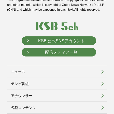
This programme includes material which is copyright of Reuters Limited
and
other material which is copyright of Cable News Network LP, LLLP
(CNN) and
which may be captioned in each text. All rights reserved.
KSB 公式SNSアカウント
配信メディア一覧
ニュース
テレビ番組
アナウンサー
各種コンテンツ