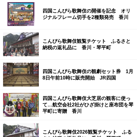
四国こんぴら歌舞伎の開催を記念 オリ
ジナルフレーム切手を2種類発売 香川
こんぴら歌舞伎観覧チケット ふるさと
納税の返礼品に 香川・琴平町
四国こんぴら歌舞伎の観劇セット券 1月
8日午前10時に販売開始 JR四国
四国こんぴら歌舞伎大芝居の観客に使っ
て…航空会社2社がひざ掛けと座布団を琴
平町に寄贈 香川
こんぴら歌舞伎2026観覧チケット ふる