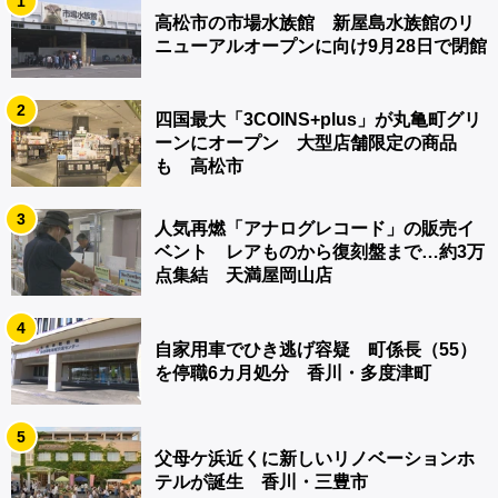
1
高松市の市場水族館 新屋島水族館のリ
ニューアルオープンに向け9月28日で閉館
2
四国最大「3COINS+plus」が丸亀町グリ
ーンにオープン 大型店舗限定の商品
も 高松市
3
人気再燃「アナログレコード」の販売イ
ベント レアものから復刻盤まで…約3万
点集結 天満屋岡山店
4
自家用車でひき逃げ容疑 町係長（55）
を停職6カ月処分 香川・多度津町
5
父母ケ浜近くに新しいリノベーションホ
テルが誕生 香川・三豊市