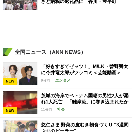
さと納税の返礼品に 香川・琴平町
全国ニュース（ANN NEWS）
「好きすぎてゼッツ！」M!LK・曽野舜太
に今井竜太郎がツッコミ＜芸能動画＞
エンタメ
9分前
NEW
茨城の海岸でベトナム国籍の男性2人が溺
れ1人死亡 「離岸流」に巻き込まれたか
社会
11分前
NEW
悠仁さま 野菜の皮むき朝食づくり “3週間
ぶりのピーラー”