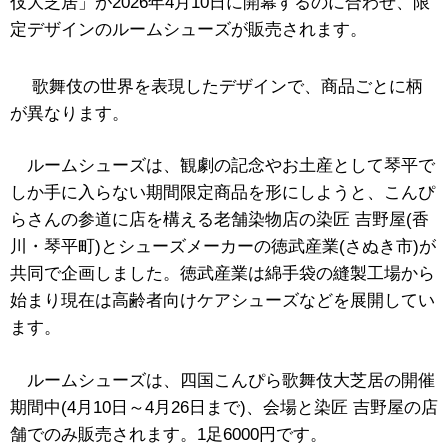
伎大芝居」が2026年4月10日に開幕するのに合わせ、限
定デザインのルームシューズが販売されます。
歌舞伎の世界を表現したデザインで、商品ごとに柄
が異なります。
ルームシューズは、観劇の記念やお土産として琴平で
しか手に入らない期間限定商品を形にしようと、
こんぴ
らさんの参道に店を構える老舗染物店の染匠 吉野屋(香
川・琴平町)とシューズメーカーの徳武産業(さぬき市)が
共同で企画しました。
徳武産業は綿手袋の縫製工場から
始まり現在は高齢者向けケアシューズなどを展開してい
ます。
ルームシューズは、四国こんぴら歌舞伎大芝居の開催
期間中(4月10日～4月26日まで)、会場と染匠 吉野屋の店
舗でのみ販売されます。1足6000円です。