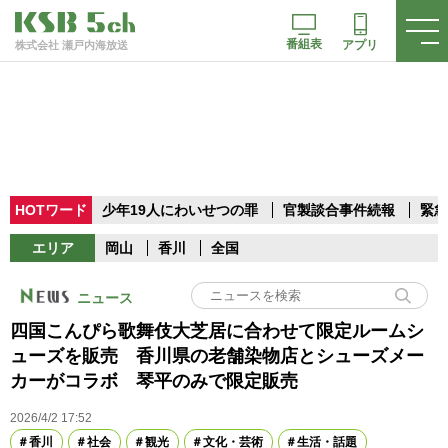
番組表
アプリ
株式会社 瀬戸内海放送
HOTワード
少年19人にわいせつの罪
官製談合事件続報
緊急
エリア
岡山
香川
全国
ニュース
四国こんぴら歌舞伎大芝居に合わせて限定ルームシ
ューズを販売 香川県の老舗染物店とシューズメー
カーがコラボ 琴平のみで限定販売
2026/4/2 17:52
香川
社会
観光
文化・芸術
生活・話題