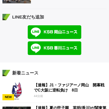
LINE友だち追加
新着ニュース
【速報】J1・ファジアーノ岡山 開幕戦
でC大阪に逆転負け 8日
44分前
NEW
【速報】夏の甲子園 英明(香川)が関東第