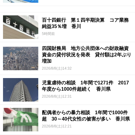
百十四銀行 第１四半期決算 コア業務
純益35％増 香川
5時間前
四国財務局 地方公共団体への財政融資
資金の貸付状況を発表 貸付額は2年ぶり
増加
2026/8/8(土)14:32
児童虐待の相談 1年間で1271件 2017
年度から1000件超続く 香川県
2026/8/8(土)12:31
配偶者からの暴力相談 1年間で1000件
超 30～40代女性の被害が多い 香川県
2026/8/8(土)12:21