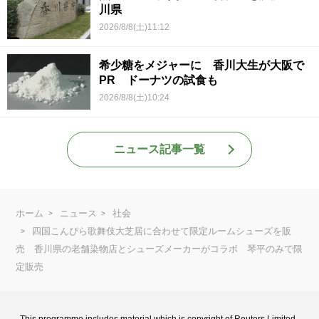
川県
2026/8/8(土)11:12
希少糖をメジャーに 香川大生が大阪で
PR ドーナツの試食も
2026/8/8(土)10:24
ニュース記事一覧
ホーム
ニュース
社会
四国こんぴら歌舞伎大芝居に合わせて限定ルームシューズを販
売 香川県の老舗染物店とシューズメーカーがコラボ 琴平のみで限
定販売