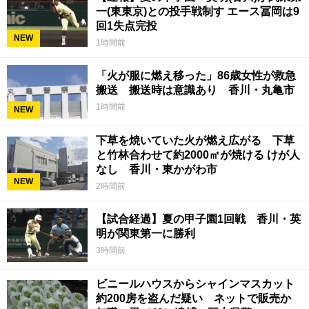
一(東東京)との投手戦制す エース冨岡は9
回1失点完投
NEW
1時間前
「火が服に燃え移った」86歳女性が救急
搬送 搬送時は意識あり 香川・丸亀市
1時間前
NEW
下草を焼いていた火が燃え広がる 下草
と竹林合わせて約2000㎡が焼ける けが人
なし 香川・東かがわ市
NEW
2時間前
【試合経過】夏の甲子園1回戦 香川・英
明が関東第一に勝利
3時間前
ビニールハウスからシャインマスカット
約200房を盗んだ疑い ネットで販売か