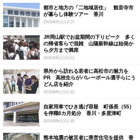
都市と地方の「二地域居住」 観音寺市
が暮らし体験ツアー 香川
2026/8/8(土)12:15
JR岡山駅でお盆期間の下りピーク 多く
の帰省客らで混雑 山陽新幹線は始発か
ら夕方まで満席
2026/8/8(土)12:11
県外から訪れる若者に高松市の魅力を
PR 高校生らがバレーボール選手らにう
どん店を紹介
2026/8/8(土)12:10
自家用車でひき逃げ容疑 町係長（55）
を停職6カ月処分 香川・多度津町
2026/8/8(土)11:35
熊本地震の被災者に県営住宅を提供 香