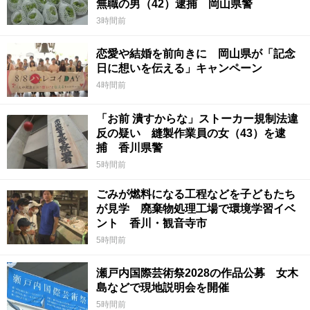
無職の男（42）逮捕 岡山県警
3時間前
恋愛や結婚を前向きに 岡山県が「記念
日に想いを伝える」キャンペーン
4時間前
「お前 潰すからな」ストーカー規制法違
反の疑い 縫製作業員の女（43）を逮
捕 香川県警
5時間前
ごみが燃料になる工程などを子どもたち
が見学 廃棄物処理工場で環境学習イベ
ント 香川・観音寺市
5時間前
瀬戸内国際芸術祭2028の作品公募 女木
島などで現地説明会を開催
5時間前