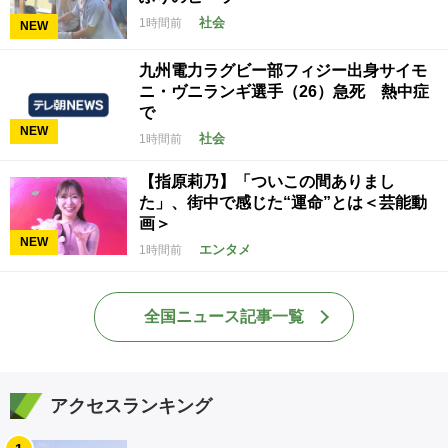
社会
1時間前
NEW
九州電力ラグビー部フィジー出身サイモ
ニ・ヴニランギ選手（26）急死 熱中症
で
NEW
社会
1時間前
【指原莉乃】「ついこの間ありまし
た」、街中で感じた“運命”とは＜芸能動
画＞
NEW
エンタメ
1時間前
全国ニュース記事一覧
アクセスランキング