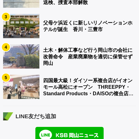
送検、捜査本部解散
3
父母ケ浜近くに新しいリノベーションホ
テルが誕生 香川・三豊市
4
土木・解体工事など行う岡山市の会社に
改善命令 産業廃棄物を適切に保管せず
岡山
5
四国最大級！ダイソー系複合店がイオン
モール高松にオープン THREEPPY・
Standard Products・DAISOの複合店は
香川県初
LINE友だち追加