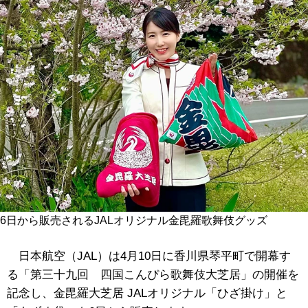
6日から販売されるJALオリジナル金毘羅歌舞伎グッズ
日本航空（JAL）は4月10日に香川県琴平町で開幕す
る「第三十九回 四国こんぴら歌舞伎大芝居」の開催を
記念し、金毘羅大芝居 JALオリジナル「ひざ掛け」と