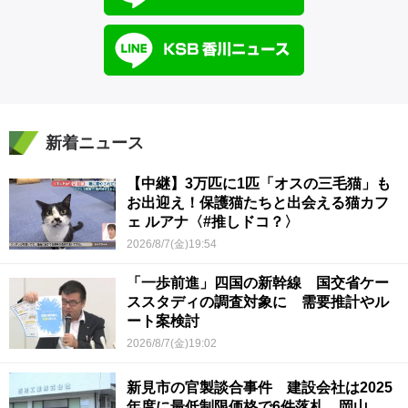
新着ニュース
【中継】3万匹に1匹「オスの三毛猫」も
お出迎え！保護猫たちと出会える猫カフ
ェ ルアナ〈#推しドコ？〉
2026/8/7(金)19:54
「一歩前進」四国の新幹線 国交省ケー
ススタディの調査対象に 需要推計やル
ート案検討
2026/8/7(金)19:02
新見市の官製談合事件 建設会社は2025
年度に最低制限価格で6件落札 岡山