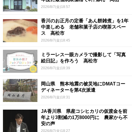
2026/8/7(金)18:57
香川のお正月の定番「あん餅雑煮」を1年
中楽しめる 老舗和菓子店の喫茶スペー
ス 高松市
2026/8/7(金)18:45
ミラーレス一眼カメラで撮影して「写真
絵日記」を作ろう 高松市
2026/8/7(金)18:39
岡山県 熊本地震の被災地にDMATコー
ディネーターを第4次派遣
2026/8/7(金)18:31
JA香川県 県産コシヒカリの仮渡金を前
年より3割減の1万8000円に 農家から不
安の声
2026/8/7(金)18:27