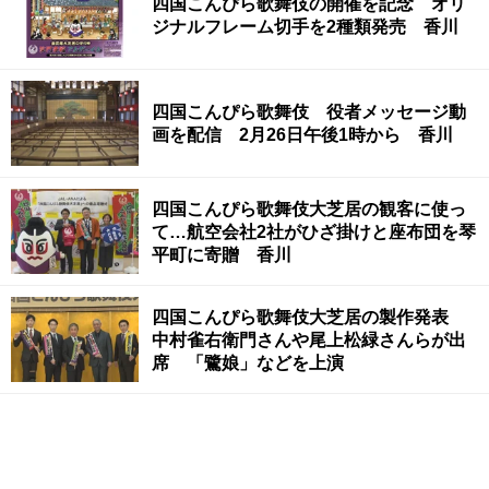
四国こんぴら歌舞伎の開催を記念 オリ
ジナルフレーム切手を2種類発売 香川
四国こんぴら歌舞伎 役者メッセージ動
画を配信 2月26日午後1時から 香川
四国こんぴら歌舞伎大芝居の観客に使っ
て…航空会社2社がひざ掛けと座布団を琴
平町に寄贈 香川
四国こんぴら歌舞伎大芝居の製作発表
中村雀右衛門さんや尾上松緑さんらが出
席 「鷺娘」などを上演