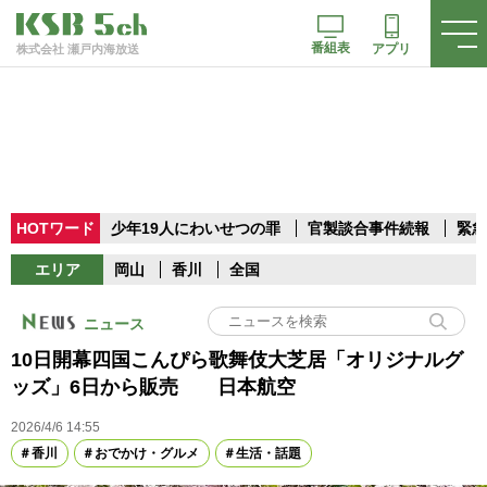
番組表
アプリ
株式会社 瀬戸内海放送
HOTワード
少年19人にわいせつの罪
官製談合事件続報
緊急
エリア
岡山
香川
全国
ニュース
10日開幕四国こんぴら歌舞伎大芝居「オリジナルグ
ッズ」6日から販売 日本航空
2026/4/6 14:55
香川
おでかけ・グルメ
生活・話題