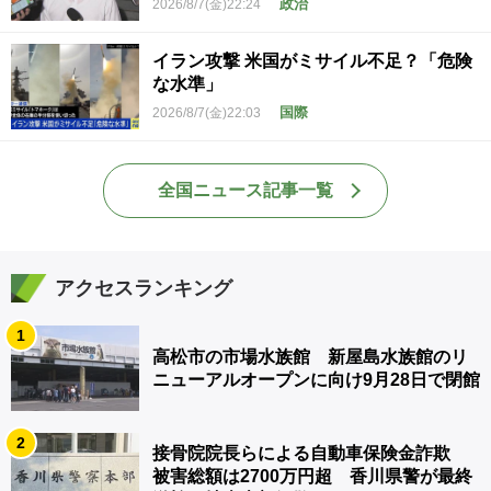
政治
2026/8/7(金)22:24
イラン攻撃 米国がミサイル不足？「危険
な水準」
国際
2026/8/7(金)22:03
全国ニュース記事一覧
アクセスランキング
1
高松市の市場水族館 新屋島水族館のリ
ニューアルオープンに向け9月28日で閉館
2
接骨院院長らによる自動車保険金詐欺
被害総額は2700万円超 香川県警が最終