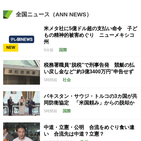
全国ニュース（ANN NEWS）
米メタ社に5億ドル超の支払い命令 子ど
もの精神的被害めぐり ニューメキシコ
州
NEW
国際
9分前
税務署職員“脱税”で刑事告発 競艇の払
い戻し金など“約3億3400万円”申告せず
社会
5時間前
パキスタン・サウジ・トルコの3カ国が共
同防衛協定 「米国頼み」からの脱却か
国際
5時間前
中道・立憲・公明 合流をめぐり食い違
い 合流先は中道？立憲？