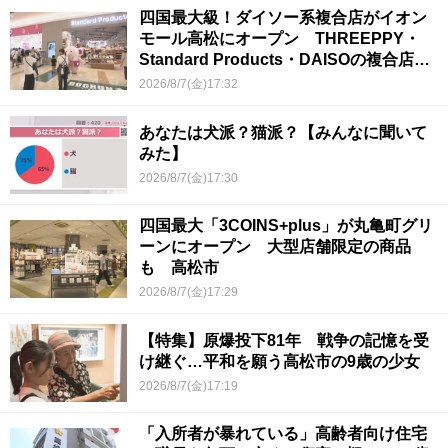
四国最大級！ダイソー系複合店がイオン
モール高松にオープン THREEPPY・
Standard Products・DAISOの複合店は
香川県初
2026/8/7(金)17:32
あなたは犬派？猫派？【みんなに聞いて
みた】
2026/8/7(金)17:30
四国最大「3COINS+plus」が丸亀町グリ
ーンにオープン 大型店舗限定の商品
も 高松市
2026/8/7(金)17:29
【特集】原爆投下81年 戦争の記憶を受
け継ぐ…平和を願う高松市の9歳の少女
2026/8/7(金)17:19
「入所者が暴れている」高齢者向け住宅