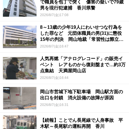
で職員を包丁で突く 傷害の疑いで79歳
男を現行犯逮捕 香川県警
2026/8/7(金)17:08
8～13歳の少年19人にわいせつな行為を
した罪など 元団体職員の男(31)に懲役
15年の判決 岡山地裁「常習性は際立っ
ていて被害結果も非常に重い」
2026/8/7(金)16:47
人気再燃「アナログレコード」の販売イ
ベント レアものから復刻盤まで…約3万
点集結 天満屋岡山店
2026/8/7(金)16:44
岡山市営城下地下駐車場 岡山駅方面の
出口を封鎖 消火設備の故障が原因
2026/8/7(金)16:31
【続報】ことでん長尾線で人身事故 平
木駅～長尾駅の運転再開 香川