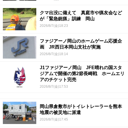
クマ出没に備えて 真庭市や猟友会など
が「緊急銃猟」訓練 岡山
2026/8/7(金)18:23
ファジアーノ岡山のホームゲーム応援企
画 JR西日本岡山支社が実施
2026/8/7(金)18:14
J1ファジアーノ岡山 JFE晴れの国スタ
ジアムで開催の第2節長崎戦 ホームエリ
アのチケット完売
2026/8/7(金)17:53
岡山県倉敷市がトイレトレーラーを熊本
地震の被災地に派遣
2026/8/7(金)17:45