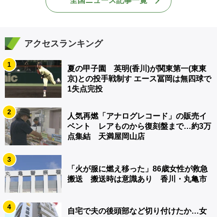
全国ニュース記事一覧
アクセスランキング
1
夏の甲子園 英明(香川)が関東第一(東東
京)との投手戦制す エース冨岡は無四球で
1失点完投
2
人気再燃「アナログレコード」の販売イ
ベント レアものから復刻盤まで…約3万
点集結 天満屋岡山店
3
「火が服に燃え移った」86歳女性が救急
搬送 搬送時は意識あり 香川・丸亀市
4
自宅で夫の後頭部など切り付けたか…女