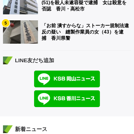
(51)を殺人未遂容疑で逮捕 女は殺意を
否認 香川・高松市
5
「お前 潰すからな」ストーカー規制法違
反の疑い 縫製作業員の女（43）を逮
捕 香川県警
LINE友だち追加
新着ニュース