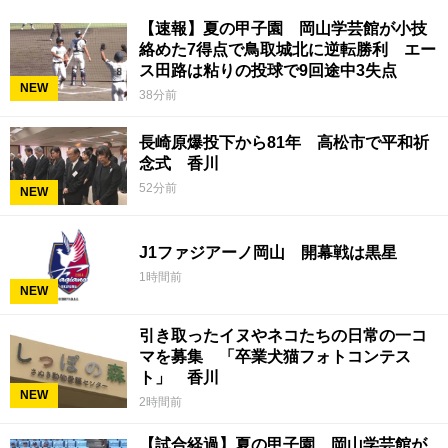
【速報】夏の甲子園 岡山学芸館が小技
絡めた7得点で鳥取城北に逆転勝利 エー
ス田路は粘りの投球で9回途中3失点
NEW
38分前
長崎原爆投下から81年 高松市で平和祈
念式 香川
52分前
NEW
J1ファジアーノ岡山 開幕戦は黒星
1時間前
NEW
引き取ったイヌやネコたちの日常の一コ
マを募集 「卒業犬猫フォトコンテス
ト」 香川
NEW
2時間前
【試合経過】夏の甲子園 岡山学芸館が