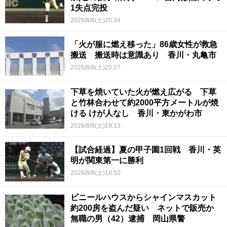
1失点完投
2026/8/8(土)20:34
「火が服に燃え移った」86歳女性が救急
搬送 搬送時は意識あり 香川・丸亀市
2026/8/8(土)20:27
下草を焼いていた火が燃え広がる 下草
と竹林合わせて約2000平方メートルが焼
ける けが人なし 香川・東かがわ市
2026/8/8(土)19:13
【試合経過】夏の甲子園1回戦 香川・英
明が関東第一に勝利
2026/8/8(土)18:50
ビニールハウスからシャインマスカット
約200房を盗んだ疑い ネットで販売か
無職の男（42）逮捕 岡山県警