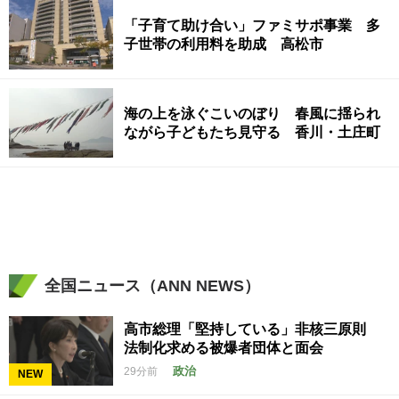
「子育て助け合い」ファミサポ事業 多
子世帯の利用料を助成 高松市
海の上を泳ぐこいのぼり 春風に揺られ
ながら子どもたち見守る 香川・土庄町
全国ニュース（ANN NEWS）
高市総理「堅持している」非核三原則
法制化求める被爆者団体と面会
政治
29分前
NEW