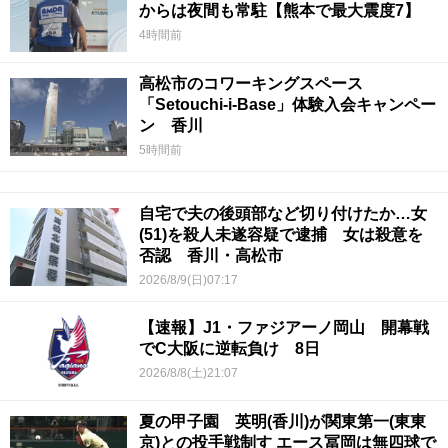
からは夜間も常駐【熊本で最大震度7】
4時間前
高松市のコワーキングスペース
「Setouchi-i-Base」体験入会キャンペー
ン 香川
5時間前
自宅で夫の後頭部など切り付けたか…女
(51)を殺人未遂容疑で逮捕 女は殺意を
否認 香川・高松市
2026/8/9(日)07:17
【速報】J1・ファジアーノ岡山 開幕戦
でC大阪に逆転負け 8日
2026/8/8(土)21:07
夏の甲子園 英明(香川)が関東第一(東東
京)との投手戦制す エース冨岡は無四球で