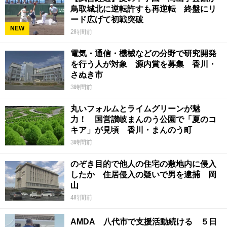
鳥取城北に逆転許すも再逆転 終盤にリ
ード広げて初戦突破
NEW
2時間前
電気・通信・機械などの分野で研究開発
を行う人が対象 源内賞を募集 香川・
さぬき市
3時間前
丸いフォルムとライムグリーンが魅
力！ 国営讃岐まんのう公園で「夏のコ
キア」が見頃 香川・まんのう町
3時間前
のぞき目的で他人の住宅の敷地内に侵入
したか 住居侵入の疑いで男を逮捕 岡
山
4時間前
AMDA 八代市で支援活動続ける ５日