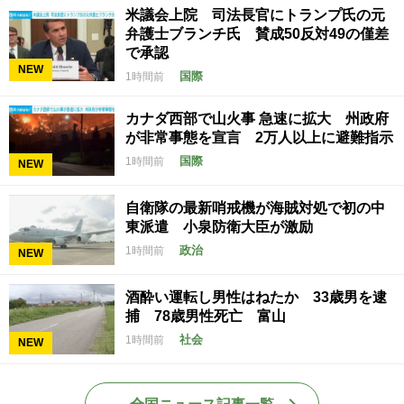
米議会上院 司法長官にトランプ氏の元
弁護士ブランチ氏 賛成50反対49の僅差
で承認
NEW
国際
1時間前
カナダ西部で山火事 急速に拡大 州政府
が非常事態を宣言 2万人以上に避難指示
国際
1時間前
NEW
自衛隊の最新哨戒機が海賊対処で初の中
東派遣 小泉防衛大臣が激励
政治
1時間前
NEW
酒酔い運転し男性はねたか 33歳男を逮
捕 78歳男性死亡 富山
社会
1時間前
NEW