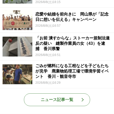
2026/8/8(土)18:15
恋愛や結婚を前向きに 岡山県が「記念
日に想いを伝える」キャンペーン
2026/8/8(土)16:57
「お前 潰すからな」ストーカー規制法違
反の疑い 縫製作業員の女（43）を逮
捕 香川県警
2026/8/8(土)16:51
ごみが燃料になる工程などを子どもたち
が見学 廃棄物処理工場で環境学習イベ
ント 香川・観音寺市
2026/8/8(土)16:29
ニュース記事一覧