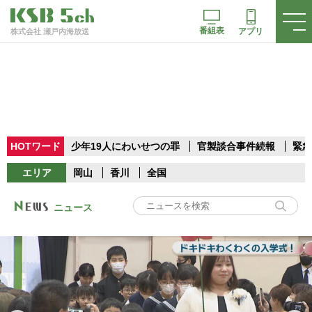
番組表
アプリ
株式会社 瀬戸内海放送
HOTワード
少年19人にわいせつの罪
官製談合事件続報
緊急
エリア
岡山
香川
全国
ニュース