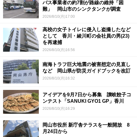
バス事業者の約7割が路線の維持「困
難」 岡山市のシンクタンクが調査
2026/8/10(月)17:00
高校の女子トイレに侵入し盗撮したなど
として 香川・綾川町の会社員の男(23)
を再逮捕
2026/8/10(月)16:56
南海トラフ巨大地震の被害想定の見直し
など 岡山県が防災ガイドブックを改訂
2026/8/10(月)16:32
アイデアを9月7日から募集 讃岐餃子コ
ンテスト「SANUKI GYO1 GP」香川
2026/8/10(月)16:29
岡山市役所 新庁舎テラスを一般開放 8
月24日から