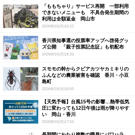
「ももちゃり」サービス再開 一部利用
できないメニューも 不具合発生期間の
利用は全額返金 岡山市
2026/8/10(月)18:22
香川県知事選の投票率アップへ啓発グッ
ズ公開 「親子投票記念証」も初配布
2026/8/10(月)18:20
スモモの幹からクビアカツヤカミキリの
ふんなどの農業被害を確認 香川・小豆
島町
2026/8/10(月)18:05
【天気予報】台風15号の影響…熱帯低気
圧に変わっても12日午後は雨が降りやす
い 岡山・香川
2026/8/10(月)17:53
長期間にわたり複数の職員にパワハラ