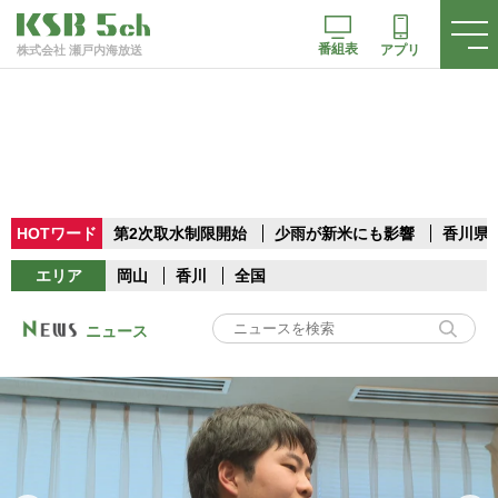
番組表
アプリ
株式会社 瀬戸内海放送
HOTワード
第2次取水制限開始
少雨が新米にも影響
香川県
エリア
岡山
香川
全国
ニュース