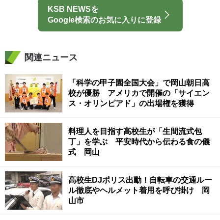
KSB NEWSを
Google検索のお気に入りに登録
関連ニュース
「科学の甲子園全国大会」で岡山朝日高
校が優勝 アメリカで開催の「サイエン
ス・オリンピアド」の出場権を獲得
料理人を目指す高校生が「生間流式包
丁」を学ぶ 平安時代から伝わる食の儀
式 岡山
高校生DJポリス出動！自転車の交通ルー
ル徹底やヘルメット着用を呼び掛け 岡
山市