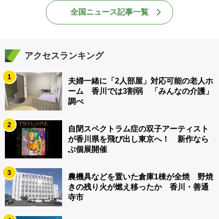
全国ニュース記事一覧
アクセスランキング
1
夫婦一緒に「2人部屋」対応可能の老人ホ
ーム 香川では3割弱 「みんなの介護」
調べ
2
自閉スペクトラム症の双子アーティスト
が香川県を飛び出し東京へ！ 新作なら
ぶ個展開催
3
農機具などを置いた倉庫1棟が全焼 野焼
きの残り火が燃え移ったか 香川・善通
寺市