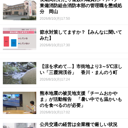
東備消防組合消防本部の管理職を懲戒処
分 岡山
2026/8/10(月)17:50
節水対策してますか？【みんなに聞いて
みた】
2026/8/10(月)17:30
【涼を求めて…】市街地より3～5℃涼し
い「三霞洞渓谷」 香川・まんのう町
2026/8/10(月)17:24
熊本地震の被災地支援「チームおかや
ま」が活動報告 「暑い中でも温かいも
のを食べるのが必要」
2026/8/10(月)17:02
公共交通の経営は全業種で厳しい状況