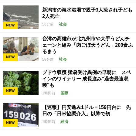
新潟市の海水浴場で親子3人流され子ども
2人死亡
社会
58分前
NEW
台湾の高雄市が北九州市や大手うどんチ
ェーンと組み「肉ごぼ天うどん」200食ふ
るまう
NEW
社会
58分前
ブドウ収穫 猛暑受け異例の早朝に スペ
インのワイナリー 成長進み“過去最速収
穫”も
NEW
国際
1時間前
【速報】円安進み1ドル＝159円台に 先
日の「日米協調介入」以降で初
経済
1時間前
NEW