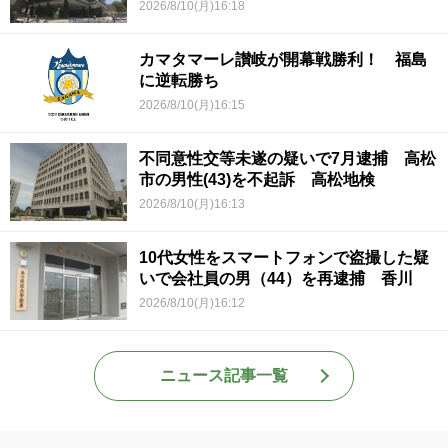
2026/8/10(月)16:18
カマタマーレ讃岐が開幕戦勝利！ 福島
に逆転勝ち
2026/8/10(月)16:15
不同意性交等未遂の疑いで7月逮捕 高松
市の男性(43)を不起訴 高松地検
2026/8/10(月)16:13
10代女性をスマートフォンで盗撮した疑
いで会社員の男（44）を再逮捕 香川
2026/8/10(月)16:12
ニュース記事一覧