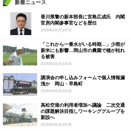
新着ニュース
香川県警の新本部長に宮島広成氏 内閣
官房内閣参事官などを歴任
2026/8/10(月)18:52
「これから一番水がいる時期…」少雨が
新米にも影響…岡山市の農園で穂が枯れ
る被害
2026/8/10(月)18:45
講演会の申し込みフォームで個人情報漏
洩か 岡山・早島町
2026/8/10(月)18:42
高松空港の利用者増加へ議論 二次交通
の課題解決目指しワーキンググループを
新設へ
2026/8/10(月)18:36