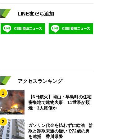
LINE友だち追加
アクセスランキング
1
【6日鎮火】岡山・早島町の住宅
密集地で建物火事 11世帯が類
焼・3人軽傷か
2
ガソリン代金を払わずに給油 詐
欺と詐欺未遂の疑いで72歳の男
を逮捕 香川県警