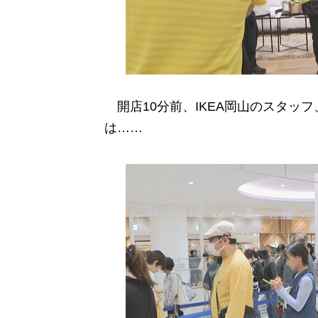
開店10分前、IKEA岡山のスタッ
は……