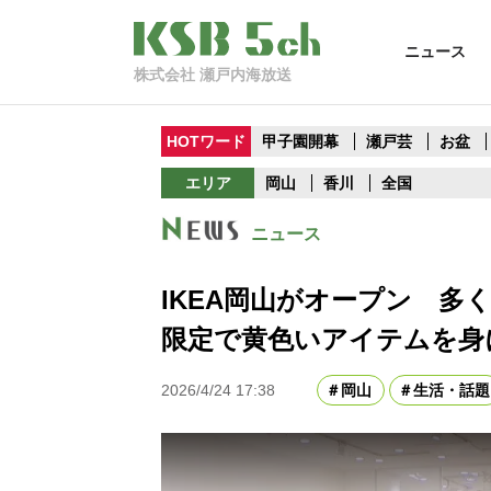
ニュース
株式会社 瀬戸内海放送
HOTワード
甲子園開幕
瀬戸芸
お盆
エリア
岡山
香川
全国
ニュース
IKEA岡山がオープン 多
限定で黄色いアイテムを身
2026/4/24 17:38
岡山
生活・話題