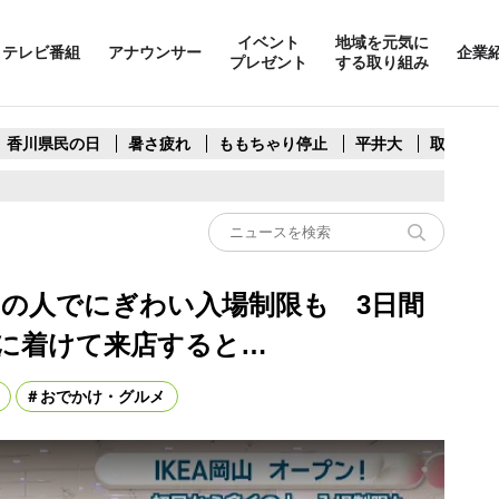
イベント
地域を元気に
テレビ番組
アナウンサー
企業
プレゼント
する取り組み
香川県民の日
暑さ疲れ
ももちゃり停止
平井大
取水制限
くの人でにぎわい入場制限も 3日間
に着けて来店すると…
おでかけ・グルメ