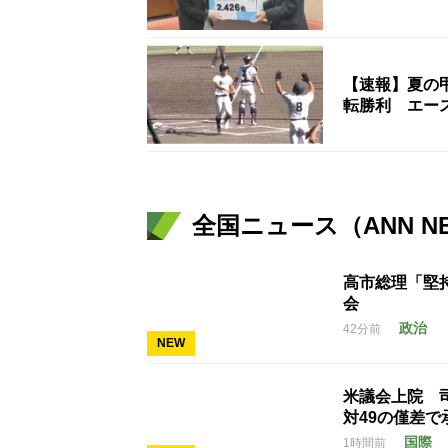
【速報】夏の
転勝利 エー
全国ニュース（ANN N
高市総理「堅
会
政治
42分前
NEW
米議会上院 
対49の僅差で
国際
1時間前