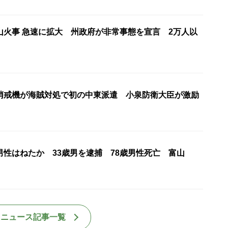
山火事 急速に拡大 州政府が非常事態を宣言 2万人以
哨戒機が海賊対処で初の中東派遣 小泉防衛大臣が激励
男性はねたか 33歳男を逮捕 78歳男性死亡 富山
国ニュース記事一覧