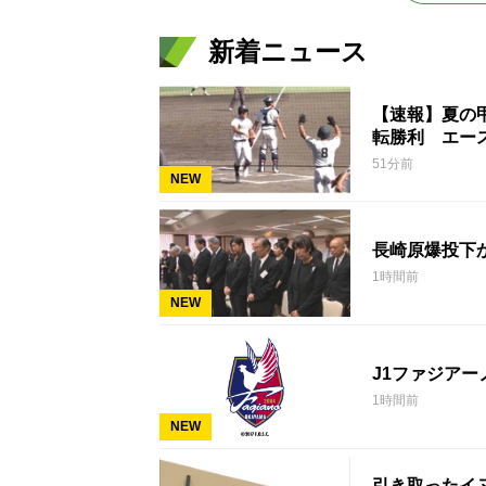
新着ニュース
【速報】夏の
転勝利 エー
51分前
NEW
長崎原爆投下
1時間前
NEW
J1ファジア
1時間前
NEW
引き取ったイ