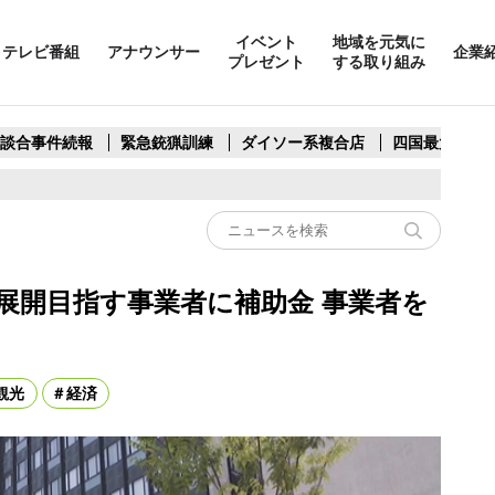
イベント
地域を元気に
テレビ番組
アナウンサー
企業
プレゼント
する取り組み
製談合事件続報
緊急銃猟訓練
ダイソー系複合店
四国最大スリ
展開目指す事業者に補助金 事業者を
観光
経済