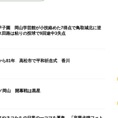
甲子園 岡山学芸館が小技絡めた7得点で鳥取城北に逆
ス田路は粘りの投球で9回途中3失点
から81年 高松市で平和祈念式 香川
ーノ岡山 開幕戦は黒星
ヌやネコたちの日常の一コマを募集 「卒業犬猫フォト