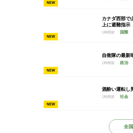
NEW
カナダ西部で
上に避難指示
国際
1時間前
NEW
自衛隊の最新
政治
1時間前
NEW
酒酔い運転し
社会
1時間前
NEW
全