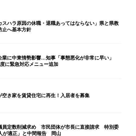
カスハラ原因の休職・退職あってはならない」県と県教
防止へ基本方針
企業に中東情勢影響…知事「事態悪化が非常に早い」
制度に緊急対応メニュー追加
が空き家を賃貸住宅に再生！入居者を募集
議員定数削減求め 市民団体が市長に直接請求 特別委
0人が適正」と中間報告 岡山