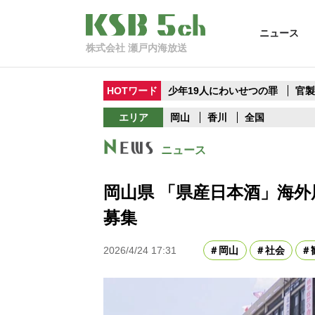
ニュース
株式会社 瀬戸内海放送
HOTワード
少年19人にわいせつの罪
官
エリア
岡山
香川
全国
ニュース
岡山県 「県産日本酒」海外
募集
2026/4/24 17:31
岡山
社会