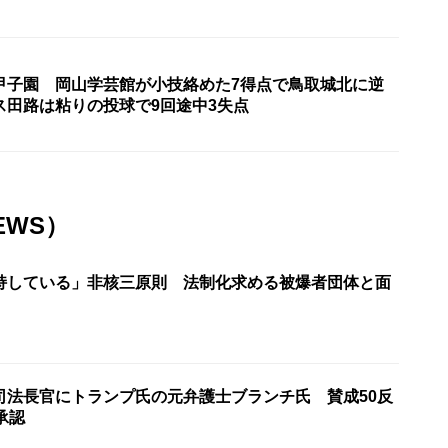
甲子園 岡山学芸館が小技絡めた7得点で鳥取城北に逆
ス田路は粘りの投球で9回途中3失点
EWS）
持している」非核三原則 法制化求める被爆者団体と面
司法長官にトランプ氏の元弁護士ブランチ氏 賛成50反
承認