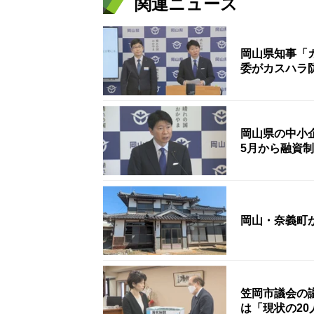
関連ニュース
岡山県知事「
委がカスハラ
岡山県の中小
5月から融資
岡山・奈義町
笠岡市議会の
は「現状の2