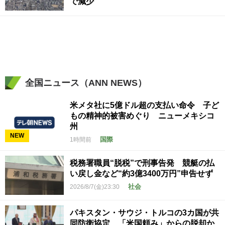
で減少
全国ニュース（ANN NEWS）
米メタ社に5億ドル超の支払い命令 子ど
もの精神的被害めぐり ニューメキシコ
州
NEW
国際
1時間前
税務署職員“脱税”で刑事告発 競艇の払
い戻し金など“約3億3400万円”申告せず
社会
2026/8/7(金)23:30
パキスタン・サウジ・トルコの3カ国が共
同防衛協定 「米国頼み」からの脱却か