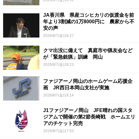
2026/8/7(金)18:31
JA香川県 県産コシヒカリの仮渡金を前
年より3割減の1万8000円に 農家から不
安の声
2026/8/7(金)18:27
クマ出没に備えて 真庭市や猟友会など
が「緊急銃猟」訓練 岡山
2026/8/7(金)18:23
ファジアーノ岡山のホームゲーム応援企
画 JR西日本岡山支社が実施
2026/8/7(金)18:14
J1ファジアーノ岡山 JFE晴れの国スタ
ジアムで開催の第2節長崎戦 ホームエリ
アのチケット完売
2026/8/7(金)17:53