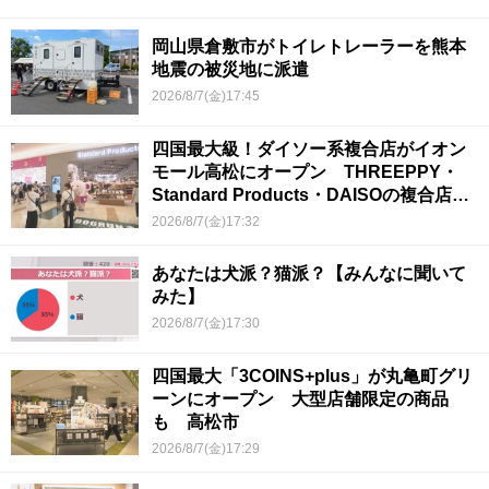
岡山県倉敷市がトイレトレーラーを熊本
地震の被災地に派遣
2026/8/7(金)17:45
四国最大級！ダイソー系複合店がイオン
モール高松にオープン THREEPPY・
Standard Products・DAISOの複合店は
香川県初
2026/8/7(金)17:32
あなたは犬派？猫派？【みんなに聞いて
みた】
2026/8/7(金)17:30
四国最大「3COINS+plus」が丸亀町グリ
ーンにオープン 大型店舗限定の商品
も 高松市
2026/8/7(金)17:29