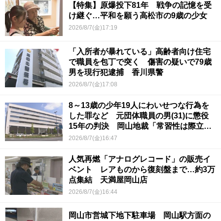
【特集】原爆投下81年 戦争の記憶を受
け継ぐ…平和を願う高松市の9歳の少女
2026/8/7(金)17:19
「入所者が暴れている」高齢者向け住宅
で職員を包丁で突く 傷害の疑いで79歳
男を現行犯逮捕 香川県警
2026/8/7(金)17:08
8～13歳の少年19人にわいせつな行為を
した罪など 元団体職員の男(31)に懲役
15年の判決 岡山地裁「常習性は際立っ
ていて被害結果も非常に重い」
2026/8/7(金)16:47
人気再燃「アナログレコード」の販売イ
ベント レアものから復刻盤まで…約3万
点集結 天満屋岡山店
2026/8/7(金)16:44
岡山市営城下地下駐車場 岡山駅方面の