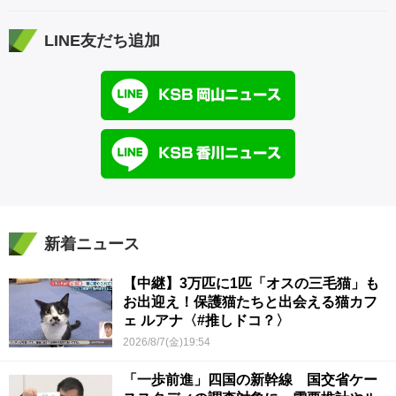
LINE友だち追加
新着ニュース
【中継】3万匹に1匹「オスの三毛猫」も
お出迎え！保護猫たちと出会える猫カフ
ェ ルアナ〈#推しドコ？〉
2026/8/7(金)19:54
「一歩前進」四国の新幹線 国交省ケー