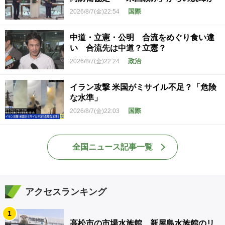
国際
2026/8/7(金)22:54
中道・立憲・公明 合流をめぐり食い違
い 合流先は中道？立憲？
政治
2026/8/7(金)22:24
イラン攻撃 米国がミサイル不足？「危険
な水準」
国際
2026/8/7(金)22:03
全国ニュース記事一覧
アクセスランキング
1
高松市の市場水族館 新屋島水族館のリ