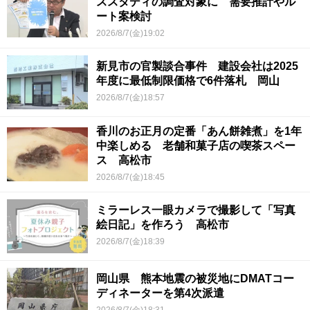
ススタディの調査対象に 需要推計やル
ート案検討
2026/8/7(金)19:02
新見市の官製談合事件 建設会社は2025
年度に最低制限価格で6件落札 岡山
2026/8/7(金)18:57
香川のお正月の定番「あん餅雑煮」を1年
中楽しめる 老舗和菓子店の喫茶スペー
ス 高松市
2026/8/7(金)18:45
ミラーレス一眼カメラで撮影して「写真
絵日記」を作ろう 高松市
2026/8/7(金)18:39
岡山県 熊本地震の被災地にDMATコー
ディネーターを第4次派遣