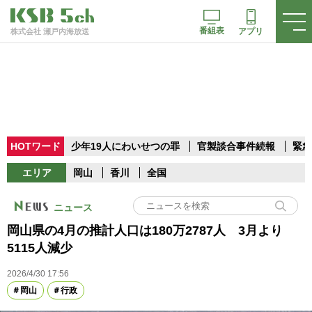
番組表
アプリ
株式会社 瀬戸内海放送
HOTワード
少年19人にわいせつの罪
官製談合事件続報
緊急
エリア
岡山
香川
全国
ニュース
岡山県の4月の推計人口は180万2787人 3月より
5115人減少
2026/4/30 17:56
岡山
行政