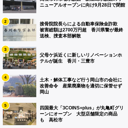
ニューアルオープンに向け9月28日で閉館
2
接骨院院長らによる自動車保険金詐欺
被害総額は2700万円超 香川県警が最終
送検、捜査本部解散
3
父母ケ浜近くに新しいリノベーションホ
テルが誕生 香川・三豊市
4
土木・解体工事など行う岡山市の会社に
改善命令 産業廃棄物を適切に保管せず
岡山
5
四国最大「3COINS+plus」が丸亀町グリ
ーンにオープン 大型店舗限定の商品
も 高松市