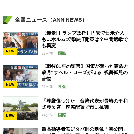
全国ニュース（ANN NEWS）
【迷走!トランプ政権】円安で日米介入
も…ホルムズ海峡打開策は？中間選挙で
も異変
NEW
国際
23分前
【戦後81年の証言】国策が奪った家族と
歳月“サヘル・ローズが辿る”残留孤児の
苦悩
NEW
社会
26分前
「尊厳傷つけた」台湾代表が長崎の平和
式典欠席 座席配置で市に抗議
国際
44分前
NEW
最高指導者モジタバ師の映像「初公開」