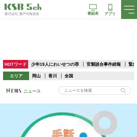
番組表
アプリ
株式会社 瀬戸内海放送
HOTワード
少年19人にわいせつの罪
官製談合事件続報
緊急
エリア
岡山
香川
全国
ニュース