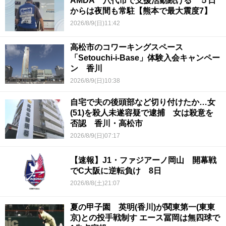
AMDA 八代市で支援活動続ける ５日
からは夜間も常駐【熊本で最大震度7】
2026/8/9(日)11:42
高松市のコワーキングスペース
「Setouchi-i-Base」体験入会キャンペー
ン 香川
2026/8/9(日)10:38
自宅で夫の後頭部など切り付けたか…女
(51)を殺人未遂容疑で逮捕 女は殺意を
否認 香川・高松市
2026/8/9(日)07:17
【速報】J1・ファジアーノ岡山 開幕戦
でC大阪に逆転負け 8日
2026/8/8(土)21:07
夏の甲子園 英明(香川)が関東第一(東東
京)との投手戦制す エース冨岡は無四球で