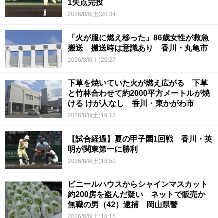
1失点完投
2026/8/8(土)20:34
「火が服に燃え移った」86歳女性が救急
搬送 搬送時は意識あり 香川・丸亀市
2026/8/8(土)20:27
下草を焼いていた火が燃え広がる 下草
と竹林合わせて約2000平方メートルが焼
ける けが人なし 香川・東かがわ市
2026/8/8(土)19:13
【試合経過】夏の甲子園1回戦 香川・英
明が関東第一に勝利
2026/8/8(土)18:50
ビニールハウスからシャインマスカット
約200房を盗んだ疑い ネットで販売か
無職の男（42）逮捕 岡山県警
2026/8/8(土)18:15