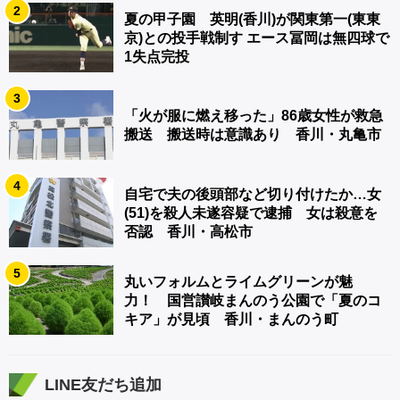
2
夏の甲子園 英明(香川)が関東第一(東東
京)との投手戦制す エース冨岡は無四球で
1失点完投
3
「火が服に燃え移った」86歳女性が救急
搬送 搬送時は意識あり 香川・丸亀市
4
自宅で夫の後頭部など切り付けたか…女
(51)を殺人未遂容疑で逮捕 女は殺意を
否認 香川・高松市
5
丸いフォルムとライムグリーンが魅
力！ 国営讃岐まんのう公園で「夏のコ
キア」が見頃 香川・まんのう町
LINE友だち追加