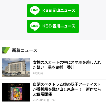
新着ニュース
女性のスカートの中にスマホを差し入れ
た疑い 男を逮捕 香川
4時間前
自閉スペクトラム症の双子アーティスト
が香川県を飛び出し東京へ！ 新作なら
ぶ個展開催
2026/8/9(日)16:46