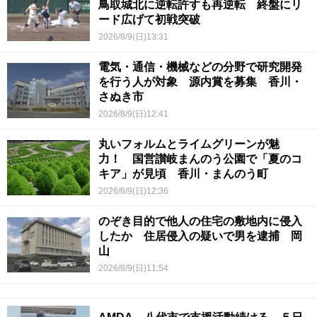
鳥取城北に逆転許すも再逆転 終盤にリ
ード広げて初戦突破
2026/8/9(日)13:31
電気・通信・機械などの分野で研究開発
を行う人が対象 源内賞を募集 香川・
さぬき市
2026/8/9(日)12:41
丸いフォルムとライムグリーンが魅
力！ 国営讃岐まんのう公園で「夏のコ
キア」が見頃 香川・まんのう町
2026/8/9(日)12:36
のぞき目的で他人の住宅の敷地内に侵入
したか 住居侵入の疑いで男を逮捕 岡
山
2026/8/9(日)11:54