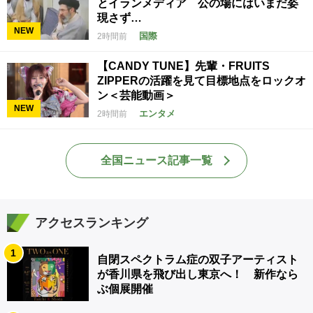
とイランメディア 公の場にはいまだ姿
現さず…
NEW
国際
2時間前
【CANDY TUNE】先輩・FRUITS
ZIPPERの活躍を見て目標地点をロックオ
ン＜芸能動画＞
NEW
エンタメ
2時間前
全国ニュース記事一覧
アクセスランキング
1
自閉スペクトラム症の双子アーティスト
が香川県を飛び出し東京へ！ 新作なら
ぶ個展開催