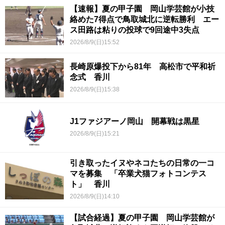
【速報】夏の甲子園 岡山学芸館が小技
絡めた7得点で鳥取城北に逆転勝利 エー
ス田路は粘りの投球で9回途中3失点
2026/8/9(日)15:52
長崎原爆投下から81年 高松市で平和祈
念式 香川
2026/8/9(日)15:38
J1ファジアーノ岡山 開幕戦は黒星
2026/8/9(日)15:21
引き取ったイヌやネコたちの日常の一コ
マを募集 「卒業犬猫フォトコンテス
ト」 香川
2026/8/9(日)14:10
【試合経過】夏の甲子園 岡山学芸館が