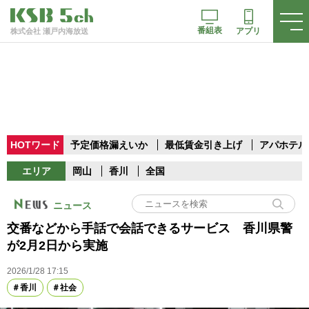
番組表
アプリ
株式会社 瀬戸内海放送
HOTワード
予定価格漏えいか
最低賃金引き上げ
アパホテル
エリア
岡山
香川
全国
ニュース
交番などから手話で会話できるサービス 香川県警
が2月2日から実施
2026/1/28 17:15
香川
社会