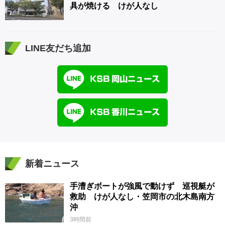
具が焼ける けが人なし
LINE友だち追加
新着ニュース
手漕ぎボートが強風で動けず 巡視艇が
救助 けが人なし・笠岡市の北木島南方
沖
3時間前