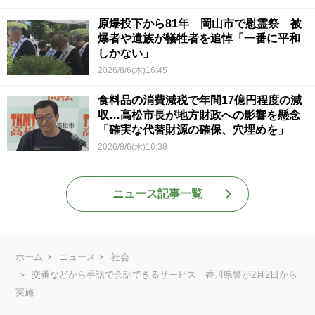
原爆投下から81年 岡山市で慰霊祭 被
爆者や遺族が犠牲者を追悼「一番に平和
しかない」
2026/8/6(木)16:45
食料品の消費減税で年間17億円程度の減
収…高松市長が地方財政への影響を懸念
「確実な代替財源の確保、穴埋めを」
2026/8/6(木)16:38
ニュース記事一覧
ホーム
ニュース
社会
交番などから手話で会話できるサービス 香川県警が2月2日から
実施