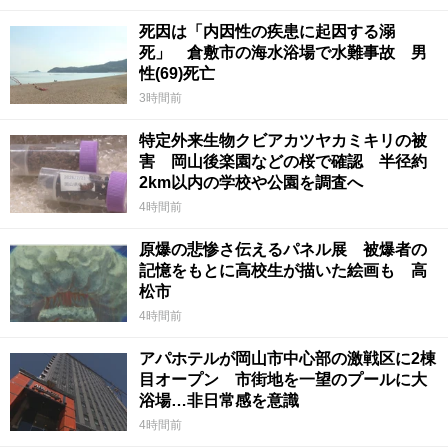
死因は「内因性の疾患に起因する溺
死」 倉敷市の海水浴場で水難事故 男
性(69)死亡
3時間前
特定外来生物クビアカツヤカミキリの被
害 岡山後楽園などの桜で確認 半径約
2km以内の学校や公園を調査へ
4時間前
原爆の悲惨さ伝えるパネル展 被爆者の
記憶をもとに高校生が描いた絵画も 高
松市
4時間前
アパホテルが岡山市中心部の激戦区に2棟
目オープン 市街地を一望のプールに大
浴場…非日常感を意識
4時間前