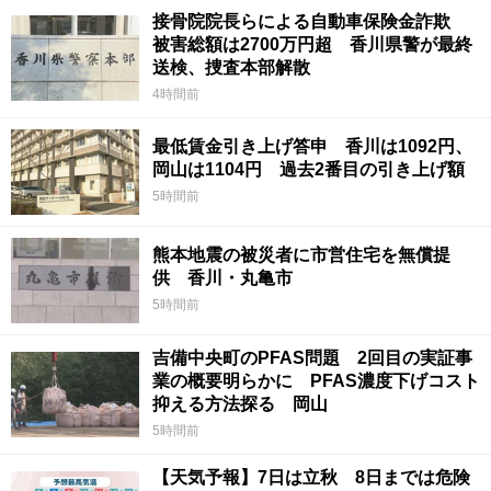
接骨院院長らによる自動車保険金詐欺
被害総額は2700万円超 香川県警が最終
送検、捜査本部解散
4時間前
最低賃金引き上げ答申 香川は1092円、
岡山は1104円 過去2番目の引き上げ額
5時間前
熊本地震の被災者に市営住宅を無償提
供 香川・丸亀市
5時間前
吉備中央町のPFAS問題 2回目の実証事
業の概要明らかに PFAS濃度下げコスト
抑える方法探る 岡山
5時間前
【天気予報】7日は立秋 8日までは危険