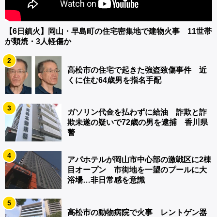
【6日鎮火】岡山・早島町の住宅密集地で建物火事 11世帯
が類焼・3人軽傷か
2
高松市の住宅で起きた強盗致傷事件 近
くに住む64歳男を指名手配
3
ガソリン代金を払わずに給油 詐欺と詐
欺未遂の疑いで72歳の男を逮捕 香川県
警
4
アパホテルが岡山市中心部の激戦区に2棟
目オープン 市街地を一望のプールに大
浴場…非日常感を意識
5
高松市の動物病院で火事 レントゲン器