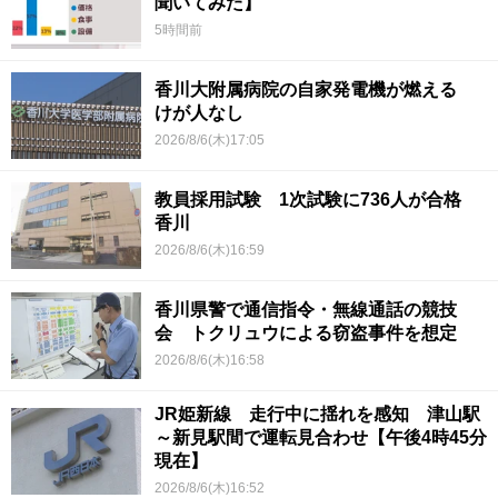
聞いてみた】
5時間前
香川大附属病院の自家発電機が燃える
けが人なし
2026/8/6(木)17:05
教員採用試験 1次試験に736人が合格
香川
2026/8/6(木)16:59
香川県警で通信指令・無線通話の競技
会 トクリュウによる窃盗事件を想定
2026/8/6(木)16:58
JR姫新線 走行中に揺れを感知 津山駅
～新見駅間で運転見合わせ【午後4時45分
現在】
2026/8/6(木)16:52