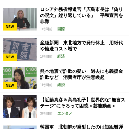
ロシア外務省報道官「広島市長は『偽り
の呪文』繰り返している」 平和宣言を
非難
NEW
国際
1時間前
産経新聞 東北地方で発行休止 用紙代
や輸送コスト増で
経済
1時間前
NEW
熊本地震で詐欺の疑い 過去にも義援金
詐欺など 消費者庁が注意喚起
経済
1時間前
NEW
【近藤真彦＆高島礼子】世界的な“無言ス
テージ”にそろって困惑＜芸能動画＞
エンタメ
3時間前
韓国軍 北朝鮮が発射したのは短距離弾