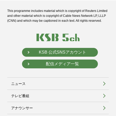
This programme includes material which is copyright of Reuters Limited
and
other material which is copyright of Cable News Network LP, LLLP
(CNN) and
which may be captioned in each text. All rights reserved.
KSB 公式SNSアカウント
配信メディア一覧
ニュース
テレビ番組
アナウンサー