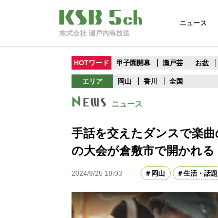
ニュース
株式会社 瀬戸内海放送
HOTワード
甲子園開幕
瀬戸芸
お盆
エリア
岡山
香川
全国
ニュース
手話を交えたダンスで楽曲
の大会が倉敷市で開かれる
2024/8/25 18:03
岡山
生活・話題