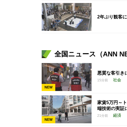
2年ぶり観客
全国ニュース（ANN N
悪質な客引き
社会
15分前
NEW
家賃5万円～
端技術の実証
経済
21分前
NEW