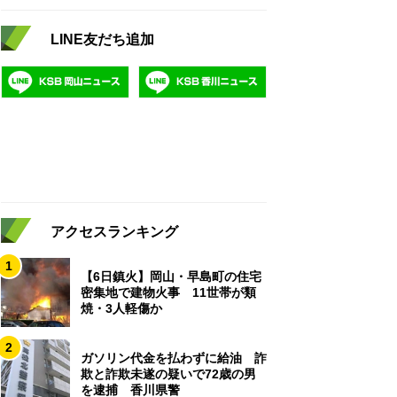
LINE友だち追加
アクセスランキング
1
【6日鎮火】岡山・早島町の住宅
密集地で建物火事 11世帯が類
焼・3人軽傷か
2
ガソリン代金を払わずに給油 詐
欺と詐欺未遂の疑いで72歳の男
を逮捕 香川県警