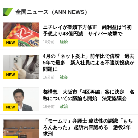
全国ニュース（ANN NEWS）
ニチレイが業績下方修正 純利益は当初
予想より48億円減 サイバー攻撃で
経済
10分前
NEW
4月の「ネット炎上」前年比で倍増 過去
5年で最多 新入社員による不適切投稿が
問題に
NEW
社会
16分前
都構想 大阪市「4区再編」案に決定 名
称についての議論も開始 法定協議会
政治
16分前
NEW
「モームリ」弁護士 違法性の認識「もち
ろんあった」 起訴内容認める 懲役2年
求刑