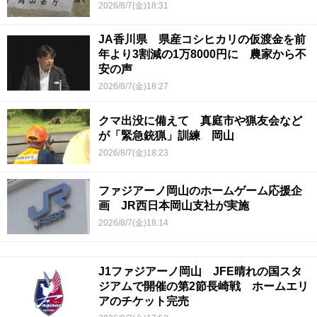
2026/8/7(金)18:31
JA香川県 県産コシヒカリの仮渡金を前
年より3割減の1万8000円に 農家から不
安の声
2026/8/7(金)18:27
クマ出没に備えて 真庭市や猟友会など
が「緊急銃猟」訓練 岡山
2026/8/7(金)18:23
ファジアーノ岡山のホームゲーム応援企
画 JR西日本岡山支社が実施
2026/8/7(金)18:14
J1ファジアーノ岡山 JFE晴れの国スタ
ジアムで開催の第2節長崎戦 ホームエリ
アのチケット完売