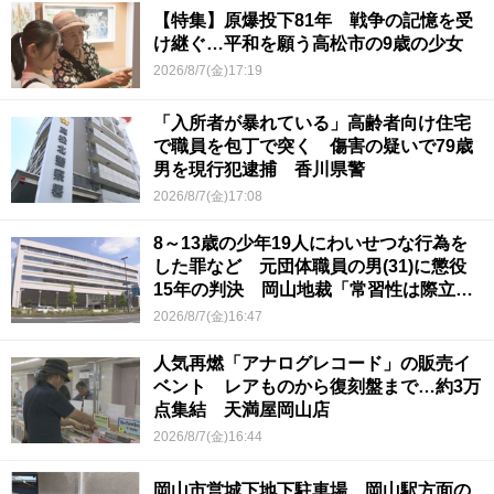
【特集】原爆投下81年 戦争の記憶を受
け継ぐ…平和を願う高松市の9歳の少女
2026/8/7(金)17:19
「入所者が暴れている」高齢者向け住宅
で職員を包丁で突く 傷害の疑いで79歳
男を現行犯逮捕 香川県警
2026/8/7(金)17:08
8～13歳の少年19人にわいせつな行為を
した罪など 元団体職員の男(31)に懲役
15年の判決 岡山地裁「常習性は際立っ
ていて被害結果も非常に重い」
2026/8/7(金)16:47
人気再燃「アナログレコード」の販売イ
ベント レアものから復刻盤まで…約3万
点集結 天満屋岡山店
2026/8/7(金)16:44
岡山市営城下地下駐車場 岡山駅方面の