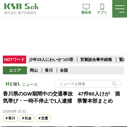
番組表
アプリ
株式会社 瀬戸内海放送
HOTワード
少年19人にわいせつの罪
官製談合事件続報
緊急
エリア
岡山
香川
全国
ニュース
香川県のGW期間中の交通事故 47件60人けが 酒
気帯び・一時不停止で1人逮捕 県警本部まとめ
2026/5/8 15:32
香川
社会
交通