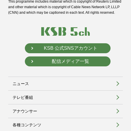
This programme includes material which is copyright of Reuters Limited
and
other material which is copyright of Cable News Network LP, LLLP
(CNN) and
which may be captioned in each text. All rights reserved.
KSB 公式SNSアカウント
配信メディア一覧
ニュース
テレビ番組
アナウンサー
各種コンテンツ