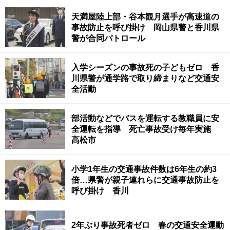
天満屋陸上部・谷本観月選手が高速道の
事故防止を呼び掛け 岡山県警と香川県
警が合同パトロール
入学シーズンの事故死の子どもゼロ 香
川県警が通学路で取り締まりなど交通安
全活動
部活動などでバスを運転する教職員に安
全運転を指導 死亡事故受け毎年実施
高松市
小学1年生の交通事故件数は6年生の約3
倍…県警が親子連れらに交通事故防止を
呼び掛け 香川
2年ぶり事故死者ゼロ 春の交通安全運動