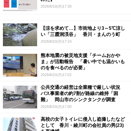
2026/8/10(月)17:30
【涼を求めて…】市街地より3～5℃涼し
い「三霞洞渓谷」 香川・まんのう町
2026/8/10(月)17:24
熊本地震の被災地支援「チームおかや
ま」が活動報告 「暑い中でも温かいも
のを食べるのが必要」
2026/8/10(月)17:02
公共交通の経営は全業種で厳しい状況
バス事業者の約7割が路線の維持「困
難」 岡山市のシンクタンクが調査
2026/8/10(月)17:00
高校の女子トイレに侵入し盗撮したなど
として 香川・綾川町の会社員の男(23)