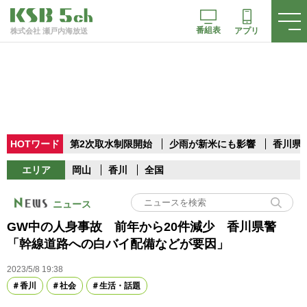
番組表
アプリ
株式会社 瀬戸内海放送
HOTワード
第2次取水制限開始
少雨が新米にも影響
香川県
エリア
岡山
香川
全国
ニュース
GW中の人身事故 前年から20件減少 香川県警
「幹線道路への白バイ配備などが要因」
2023/5/8 19:38
香川
社会
生活・話題