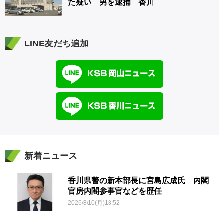
た疑い 男を逮捕 香川
LINE友だち追加
新着ニュース
香川県警の新本部長に宮島広成氏 内閣
官房内閣参事官などを歴任
2026/8/10(月)18:52