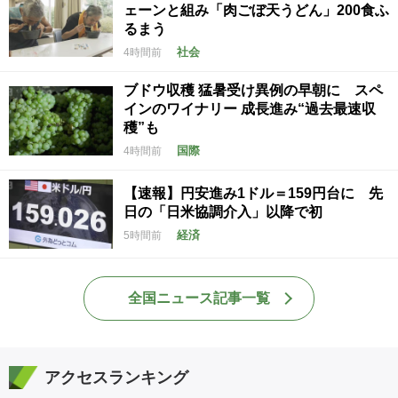
ェーンと組み「肉ごぼ天うどん」200食ふ
るまう
社会
4時間前
ブドウ収穫 猛暑受け異例の早朝に スペ
インのワイナリー 成長進み“過去最速収
穫”も
国際
4時間前
【速報】円安進み1ドル＝159円台に 先
日の「日米協調介入」以降で初
経済
5時間前
全国ニュース記事一覧
アクセスランキング