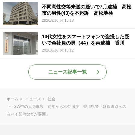
不同意性交等未遂の疑いで7月逮捕 高松
市の男性(43)を不起訴 高松地検
2026/8/10(月)16:13
10代女性をスマートフォンで盗撮した疑
いで会社員の男（44）を再逮捕 香川
2026/8/10(月)16:12
ニュース記事一覧
ホーム
ニュース
社会
GW中の人身事故 前年から20件減少 香川県警「幹線道路への
白バイ配備などが要因」