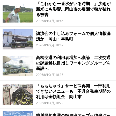
「これから一番水がいる時期…」少雨が
新米にも影響…岡山市の農園で穂が枯れ
る被害
2026/8/10(月)18:45
講演会の申し込みフォームで個人情報漏
洩か 岡山・早島町
2026/8/10(月)18:42
高松空港の利用者増加へ議論 二次交通
の課題解決目指しワーキンググループを
新設へ
2026/8/10(月)18:36
「ももちゃり」サービス再開 一部利用
できないメニューも 不具合発生期間の
利用は全額返金 岡山市
2026/8/10(月)18:22
香川県知事選の投票率アップへ啓発グッ