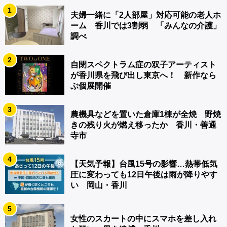
1
夫婦一緒に「2人部屋」対応可能の老人ホ
ーム 香川では3割弱 「みんなの介護」
調べ
2
自閉スペクトラム症の双子アーティスト
が香川県を飛び出し東京へ！ 新作なら
ぶ個展開催
3
農機具などを置いた倉庫1棟が全焼 野焼
きの残り火が燃え移ったか 香川・善通
寺市
4
【天気予報】台風15号の影響…熱帯低気
圧に変わっても12日午後は雨が降りやす
い 岡山・香川
5
女性のスカートの中にスマホを差し入れ