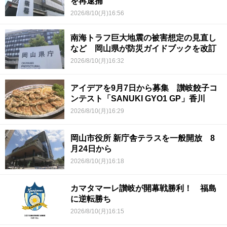
を再逮捕
2026/8/10(月)16:56
南海トラフ巨大地震の被害想定の見直し
など 岡山県が防災ガイドブックを改訂
2026/8/10(月)16:32
アイデアを9月7日から募集 讃岐餃子コ
ンテスト「SANUKI GYO1 GP」香川
2026/8/10(月)16:29
岡山市役所 新庁舎テラスを一般開放 8
月24日から
2026/8/10(月)16:18
カマタマーレ讃岐が開幕戦勝利！ 福島
に逆転勝ち
2026/8/10(月)16:15