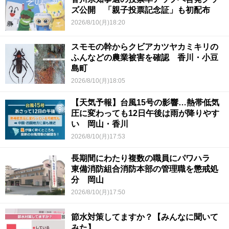
ズ公開 「親子投票記念証」も初配布
2026/8/10(月)18:20
スモモの幹からクビアカツヤカミキリの
ふんなどの農業被害を確認 香川・小豆
島町
2026/8/10(月)18:05
【天気予報】台風15号の影響…熱帯低気
圧に変わっても12日午後は雨が降りやす
い 岡山・香川
2026/8/10(月)17:53
長期間にわたり複数の職員にパワハラ
東備消防組合消防本部の管理職を懲戒処
分 岡山
2026/8/10(月)17:50
節水対策してますか？【みんなに聞いて
みた】