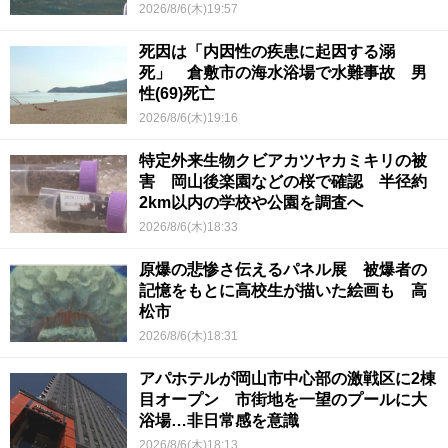
2026/8/6(木)19:57
死因は「内因性の疾患に起因する溺
死」 倉敷市の海水浴場で水難事故 男
性(69)死亡
2026/8/6(木)19:16
特定外来生物クビアカツヤカミキリの被
害 岡山後楽園などの桜で確認 半径約
2km以内の学校や公園を調査へ
2026/8/6(木)18:33
原爆の悲惨さ伝えるパネル展 被爆者の
記憶をもとに高校生が描いた絵画も 高
松市
2026/8/6(木)18:31
アパホテルが岡山市中心部の激戦区に2棟
目オープン 市街地を一望のプールに大
浴場…非日常感を意識
2026/8/6(木)18:13