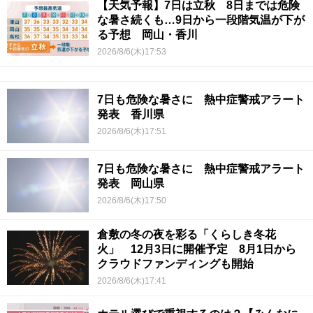
【天気予報】7日は立秋 8日までは危険
な暑さ続くも…9日から一段階気温が下が
る予想 岡山・香川
2026/8/6(木)17:53
7日も危険な暑さに 熱中症警戒アラート
発表 香川県
2026/8/6(木)17:51
7日も危険な暑さに 熱中症警戒アラート
発表 岡山県
2026/8/6(木)17:50
倉敷の冬の夜を彩る「くらしき冬花
火」 12月3日に開催予定 8月1日から
クラウドファンディングも開始
2026/8/6(木)17:41