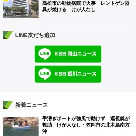
高松市の動物病院で火事 レントゲン器
具が焼ける けが人なし
LINE友だち追加
新着ニュース
手漕ぎボートが強風で動けず 巡視艇が
救助 けが人なし・笠岡市の北木島南方
沖