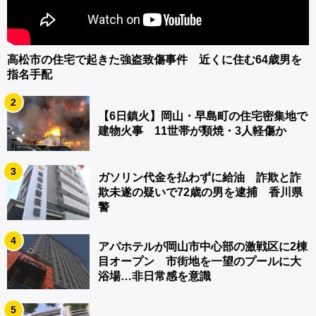
高松市の住宅で起きた強盗致傷事件 近くに住む64歳男を
指名手配
2
【6日鎮火】岡山・早島町の住宅密集地で
建物火事 11世帯が類焼・3人軽傷か
3
ガソリン代金を払わずに給油 詐欺と詐
欺未遂の疑いで72歳の男を逮捕 香川県
警
4
アパホテルが岡山市中心部の激戦区に2棟
目オープン 市街地を一望のプールに大
浴場…非日常感を意識
5