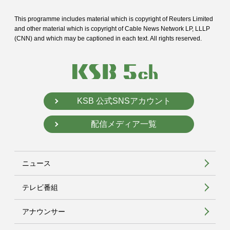
This programme includes material which is copyright of Reuters Limited
and
other material which is copyright of Cable News Network LP, LLLP
(CNN) and
which may be captioned in each text. All rights reserved.
KSB 公式SNSアカウント
配信メディア一覧
ニュース
テレビ番組
アナウンサー