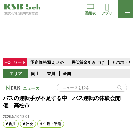
番組表
アプリ
株式会社 瀬戸内海放送
HOTワード
予定価格漏えいか
最低賃金引き上げ
アパホテル
エリア
岡山
香川
全国
ニュース
バスの運転手が不足する中 バス運転の体験会開
催 高松市
2026/5/10 13:04
香川
社会
生活・話題