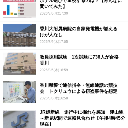
ホテル選びで重視するのは？【みんなに
聞いてみた】
2026/8/6(木)17:30
香川大附属病院の自家発電機が燃える
けが人なし
2026/8/6(木)17:05
教員採用試験 1次試験に736人が合格
香川
2026/8/6(木)16:59
香川県警で通信指令・無線通話の競技
会 トクリュウによる窃盗事件を想定
2026/8/6(木)16:58
JR姫新線 走行中に揺れを感知 津山駅
～新見駅間で運転見合わせ【午後4時45分
現在】