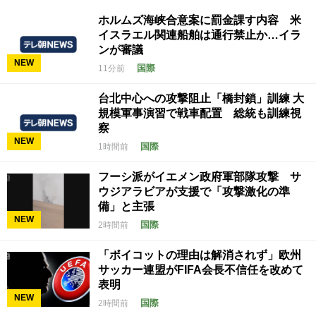
ホルムズ海峡合意案に罰金課す内容 米
イスラエル関連船舶は通行禁止か…イラ
ンが審議
NEW
国際
11分前
台北中心への攻撃阻止「橋封鎖」訓練 大
規模軍事演習で戦車配置 総統も訓練視
察
NEW
国際
1時間前
フーシ派がイエメン政府軍部隊攻撃 サ
ウジアラビアが支援で「攻撃激化の準
備」と主張
NEW
国際
2時間前
「ボイコットの理由は解消されず」欧州
サッカー連盟がFIFA会長不信任を改めて
表明
NEW
国際
2時間前