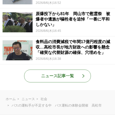
2026/8/6(木)16:52
原爆投下から81年 岡山市で慰霊祭 被
爆者や遺族が犠牲者を追悼「一番に平和
しかない」
2026/8/6(木)16:45
食料品の消費減税で年間17億円程度の減
収…高松市長が地方財政への影響を懸念
「確実な代替財源の確保、穴埋めを」
2026/8/6(木)16:38
ニュース記事一覧
ホーム
ニュース
社会
バスの運転手が不足する中 バス運転の体験会開催 高松市