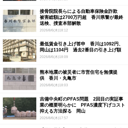
接骨院院長らによる自動車保険金詐欺
被害総額は2700万円超 香川県警が最終
送検、捜査本部解散
2026/8/6(木)18:12
最低賃金引き上げ答申 香川は1092円、
岡山は1104円 過去2番目の引き上げ額
2026/8/6(木)18:09
熊本地震の被災者に市営住宅を無償提
供 香川・丸亀市
2026/8/6(木)18:03
吉備中央町のPFAS問題 2回目の実証事
業の概要明らかに PFAS濃度下げコスト
抑える方法探る 岡山
2026/8/6(木)17:57