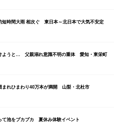
的短時間大雨 相次ぐ 東日本～北日本で大気不安定
けようと… 父親溺れ意識不明の重体 愛知・東栄町
囲まれひまわり40万本が満開 山梨・北杜市
って池をプカプカ 夏休み体験イベント