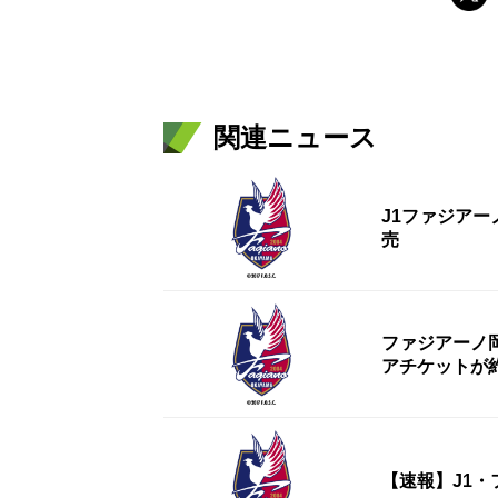
関連ニュース
J1ファジアー
売
ファジアーノ
アチケットが
【速報】J1・