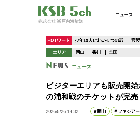
ニュース
株式会社 瀬戸内海放送
HOTワード
少年19人にわいせつの罪
官
エリア
岡山
香川
全国
ニュース
ビジターエリアも販売開始か
の浦和戦のチケットが完売
2026/5/26 14:32
岡山
ファジアー