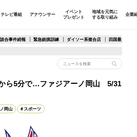
イベント
地域を元気に
テレビ番組
アナウンサー
企業
プレゼント
する取り組み
製談合事件続報
緊急銃猟訓練
ダイソー系複合店
四国最大スリ
ら5分で…ファジアーノ岡山 5/31
ノ岡山
スポーツ