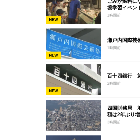
ごみが燃料に
境学習イベン
1時間前
NEW
瀬戸内国際芸
1時間前
NEW
百十四銀行 
2時間前
NEW
四国財務局 
額は2年ぶり
3時間前