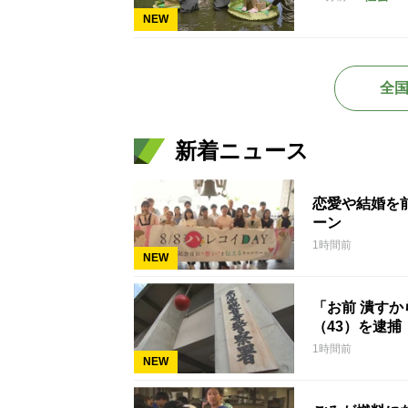
NEW
全
新着ニュース
恋愛や結婚を
ーン
1時間前
NEW
「お前 潰す
（43）を逮捕
1時間前
NEW