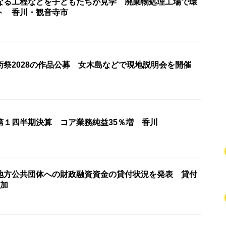
なる工程などを子どもたちが見学 廃棄物処理工場で環
ト 香川・観音寺市
術祭2028の作品公募 女木島などで現地説明会を開催
第１四半期決算 コア業務純益35％増 香川
地方公共団体への財政融資資金の貸付状況を発表 貸付
増加