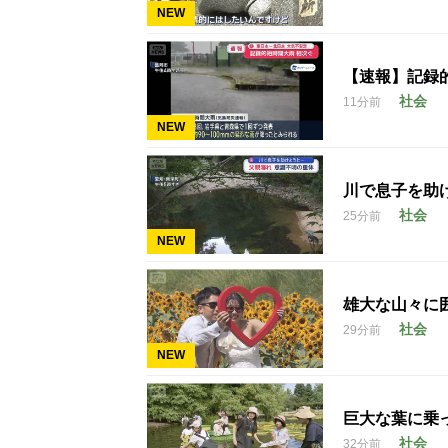
NEW
【速報】記録
社会
11分前
NEW
川で息子を助
社会
25分前
NEW
雄大な山々に
社会
29分前
NEW
巨大な葉に乗
社会
32分前