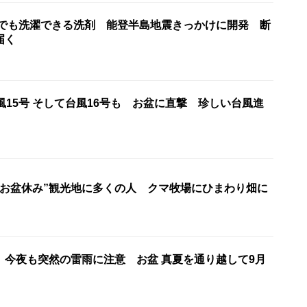
水でも洗濯できる洗剤 能登半島地震きっかけに開発 断
届く
風15号 そして台風16号も お盆に直撃 珍しい台風進
“お盆休み”観光地に多くの人 クマ牧場にひまわり畑に
】今夜も突然の雷雨に注意 お盆 真夏を通り越して9月