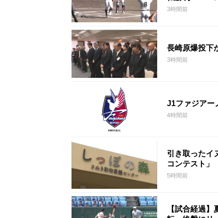
3時間前
長崎原爆投下
3時間前
J1ファジア
4時間前
引き取ったイ
コンテスト」
5時間前
【試合経過】