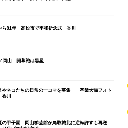
から81年 高松市で平和祈念式 香川
ーノ岡山 開幕戦は黒星
ヌやネコたちの日常の一コマを募集 「卒業犬猫フォト
 香川
夏の甲子園 岡山学芸館が鳥取城北に逆転許すも再逆