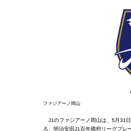
ファジアーノ岡山
J1
のファジアーノ岡山は、
5
月
31
日
る、明治安田
J1
百年構想リーグプレ