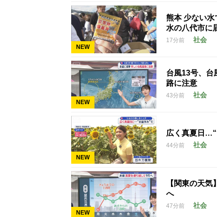
熊本 少ない
水の八代市に
社会
17分前
NEW
台風13号、台
路に注意
社会
43分前
NEW
広く真夏日…
社会
44分前
NEW
【関東の天気
へ
社会
47分前
NEW