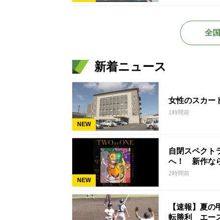
全
新着ニュース
女性のスカー
1時間前
NEW
自閉スペクト
へ！ 新作な
2時間前
NEW
【速報】夏の
転勝利 エー