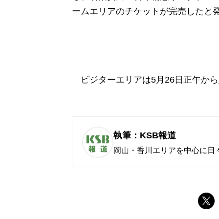
ームエリアのチケットが完売したと
ビジターエリアは
5
月
26
日正午から
執筆：KSB報道
岡山・香川エリアを中心に日