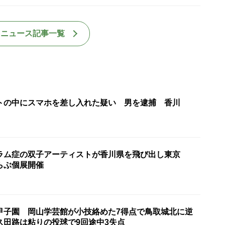
国ニュース記事一覧
トの中にスマホを差し入れた疑い 男を逮捕 香川
ラム症の双子アーティストが香川県を飛び出し東京
らぶ個展開催
甲子園 岡山学芸館が小技絡めた7得点で鳥取城北に逆
ス田路は粘りの投球で9回途中3失点