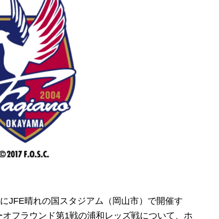
に
JFE
晴れの国スタジアム（岡山市）で開催す
ーオフラウンド第
1
戦の浦和レッズ戦について、ホ