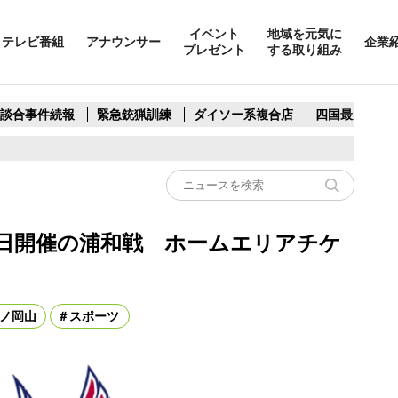
イベント
地域を元気に
テレビ番組
アナウンサー
企業
プレゼント
する取り組み
製談合事件続報
緊急銃猟訓練
ダイソー系複合店
四国最大スリ
31日開催の浦和戦 ホームエリアチケ
ノ岡山
スポーツ