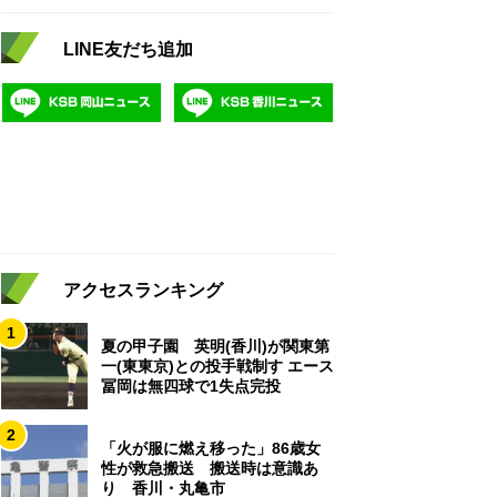
LINE友だち追加
アクセスランキング
1
夏の甲子園 英明(香川)が関東第
一(東東京)との投手戦制す エース
冨岡は無四球で1失点完投
2
「火が服に燃え移った」86歳女
性が救急搬送 搬送時は意識あ
り 香川・丸亀市