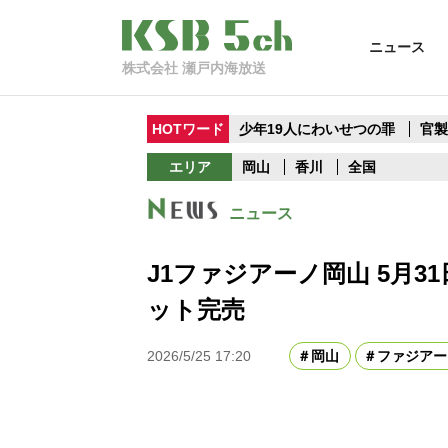
ニュース
株式会社 瀬戸内海放送
HOTワード
少年19人にわいせつの罪
官
エリア
岡山
香川
全国
ニュース
J1ファジアーノ岡山 5月
ット完売
2026/5/25 17:20
岡山
ファジアー