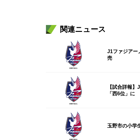
関連ニュース
J1ファジアー
売
【試合詳報】
「西6位」に
玉野市の小学