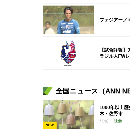
ファジアーノ
【試合詳報】
ラジル人FW
全国ニュース（ANN N
1000年以上
木・佐野市
社会
6分前
NEW