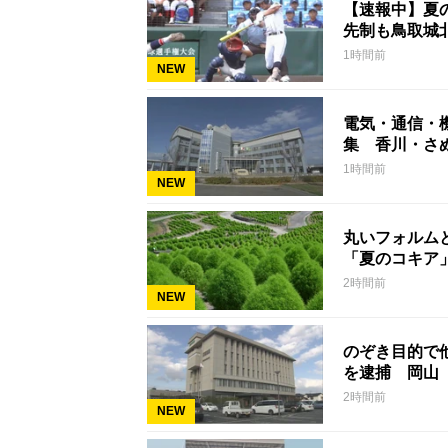
【速報中】夏
先制も鳥取城
1時間前
NEW
電気・通信・
集 香川・さ
1時間前
NEW
丸いフォルム
「夏のコキア
2時間前
NEW
のぞき目的で
を逮捕 岡山
2時間前
NEW