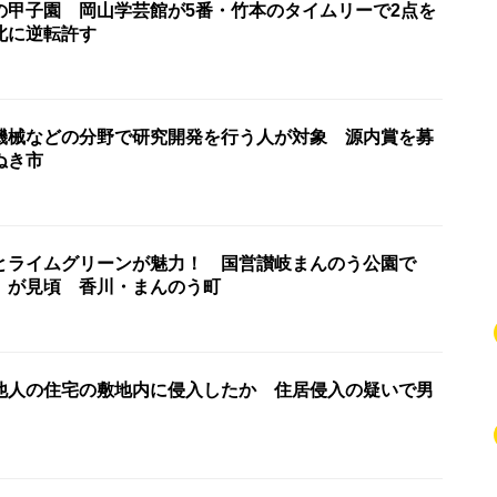
の甲子園 岡山学芸館が5番・竹本のタイムリーで2点を
北に逆転許す
機械などの分野で研究開発を行う人が対象 源内賞を募
ぬき市
とライムグリーンが魅力！ 国営讃岐まんのう公園で
」が見頃 香川・まんのう町
他人の住宅の敷地内に侵入したか 住居侵入の疑いで男