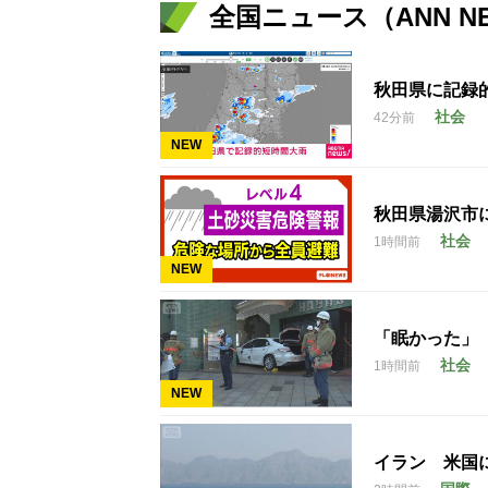
全国ニュース（ANN N
秋田県に記録
社会
42分前
NEW
秋田県湯沢市
社会
1時間前
NEW
「眠かった」
社会
1時間前
NEW
イラン 米国