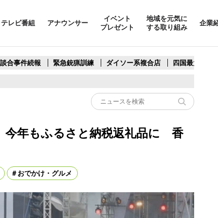
イベント
地域を元気に
テレビ番組
アナウンサー
企業
プレゼント
する取り組み
製談合事件続報
緊急銃猟訓練
ダイソー系複合店
四国最大スリ
ット 今年もふるさと納税返礼品に 香
おでかけ・グルメ