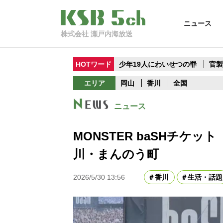
ニュース
株式会社 瀬戸内海放送
HOTワード
少年19人にわいせつの罪
官
エリア
岡山
香川
全国
ニュース
MONSTER baSHチケ
川・まんのう町
2026/5/30 13:56
香川
生活・話題