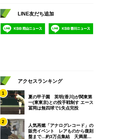
LINE友だち追加
アクセスランキング
1
夏の甲子園 英明(香川)が関東第
一(東東京)との投手戦制す エース
冨岡は無四球で1失点完投
2
人気再燃「アナログレコード」の
販売イベント レアものから復刻
盤まで…約3万点集結 天満屋岡