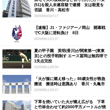
(51)を殺人未遂容疑で逮捕 女は殺意を
否認 香川・高松市
2026/8/9(日)07:17
【速報】J1・ファジアーノ岡山 開幕戦
でC大阪に逆転負け 8日
2026/8/8(土)21:07
夏の甲子園 英明(香川)が関東第一(東東
京)との投手戦制す エース冨岡は無四球で
1失点完投
2026/8/8(土)20:34
「火が服に燃え移った」86歳女性が救急
搬送 搬送時は意識あり 香川・丸亀市
2026/8/8(土)20:27
下草を焼いていた火が燃え広がる 下草
と竹林合わせて約2000平方メートルが焼