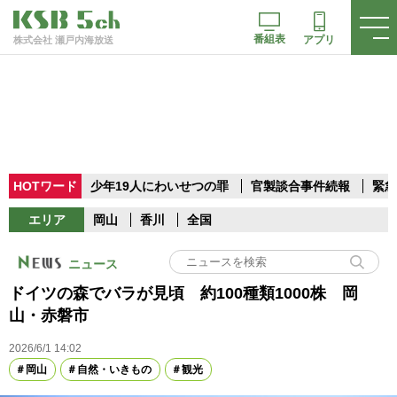
番組表
アプリ
株式会社 瀬戸内海放送
HOTワード
少年19人にわいせつの罪
官製談合事件続報
緊急
エリア
岡山
香川
全国
ニュース
ドイツの森でバラが見頃 約100種類1000株 岡
山・赤磐市
2026/6/1 14:02
岡山
自然・いきもの
観光