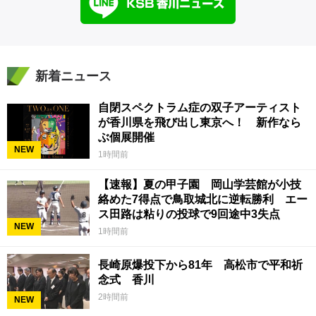
新着ニュース
自閉スペクトラム症の双子アーティスト
が香川県を飛び出し東京へ！ 新作なら
ぶ個展開催
NEW
1時間前
【速報】夏の甲子園 岡山学芸館が小技
絡めた7得点で鳥取城北に逆転勝利 エー
ス田路は粘りの投球で9回途中3失点
NEW
1時間前
長崎原爆投下から81年 高松市で平和祈
念式 香川
2時間前
NEW