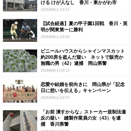
ける けが人なし 香川・東かがわ市
2026/8/8(土)19:13
【試合経過】夏の甲子園1回戦 香川・英
明が関東第一に勝利
2026/8/8(土)18:50
ビニールハウスからシャインマスカット
約200房を盗んだ疑い ネットで販売か
無職の男（42）逮捕 岡山県警
2026/8/8(土)18:15
恋愛や結婚を前向きに 岡山県が「記念
日に想いを伝える」キャンペーン
2026/8/8(土)16:57
「お前 潰すからな」ストーカー規制法違
反の疑い 縫製作業員の女（43）を逮
捕 香川県警