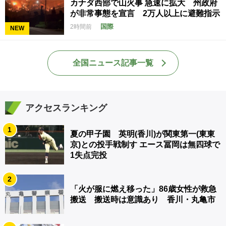
カナダ西部で山火事 急速に拡大 州政府
が非常事態を宣言 2万人以上に避難指示
国際
2時間前
NEW
全国ニュース記事一覧
アクセスランキング
1
夏の甲子園 英明(香川)が関東第一(東東
京)との投手戦制す エース冨岡は無四球で
1失点完投
2
「火が服に燃え移った」86歳女性が救急
搬送 搬送時は意識あり 香川・丸亀市