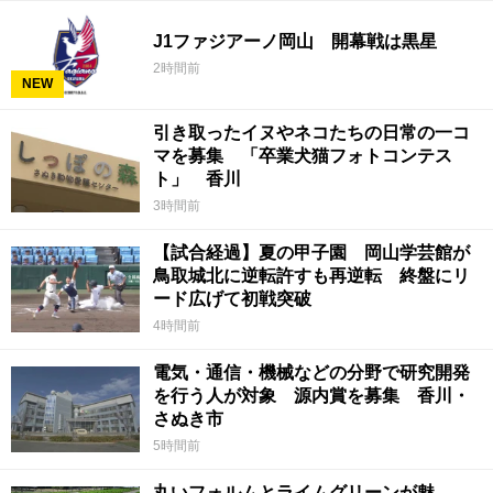
J1ファジアーノ岡山 開幕戦は黒星
2時間前
NEW
引き取ったイヌやネコたちの日常の一コ
マを募集 「卒業犬猫フォトコンテス
ト」 香川
3時間前
【試合経過】夏の甲子園 岡山学芸館が
鳥取城北に逆転許すも再逆転 終盤にリ
ード広げて初戦突破
4時間前
電気・通信・機械などの分野で研究開発
を行う人が対象 源内賞を募集 香川・
さぬき市
5時間前
丸いフォルムとライムグリーンが魅