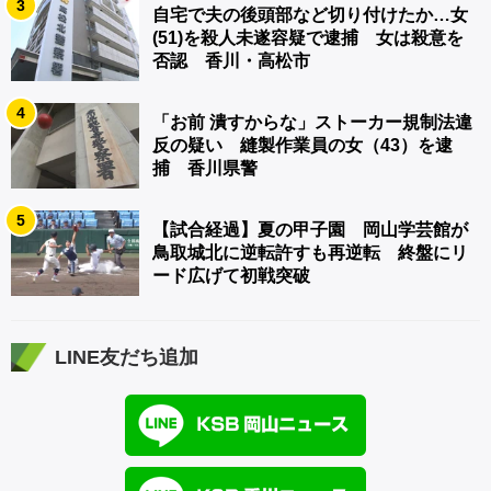
3
自宅で夫の後頭部など切り付けたか…女
(51)を殺人未遂容疑で逮捕 女は殺意を
否認 香川・高松市
4
「お前 潰すからな」ストーカー規制法違
反の疑い 縫製作業員の女（43）を逮
捕 香川県警
5
【試合経過】夏の甲子園 岡山学芸館が
鳥取城北に逆転許すも再逆転 終盤にリ
ード広げて初戦突破
LINE友だち追加