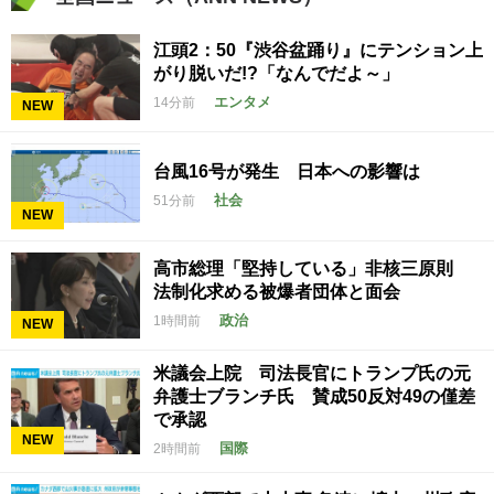
江頭2：50『渋谷盆踊り』にテンション上
がり脱いだ!?「なんでだよ～」
エンタメ
14分前
NEW
台風16号が発生 日本への影響は
社会
51分前
NEW
高市総理「堅持している」非核三原則
法制化求める被爆者団体と面会
政治
1時間前
NEW
米議会上院 司法長官にトランプ氏の元
弁護士ブランチ氏 賛成50反対49の僅差
で承認
NEW
国際
2時間前