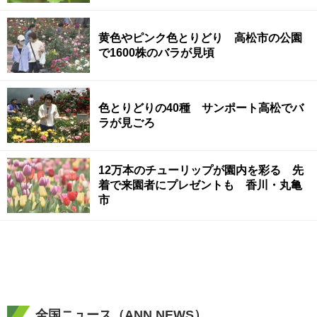
黄色やピンク色とりどり 高松市の公園
で1600株のバラが見頃
色とりどりの40種 サンポート高松でバ
ラが見ごろ
12万本のチューリップが園内を彩る 先
着で来園者にプレゼントも 香川・丸亀
市
全国ニュース（ANN NEWS）