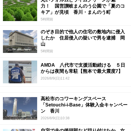
力！ 国営讃岐まんのう公園で「夏のコ
キア」が見頃 香川・まんのう町
5時間前
のぞき目的で他人の住宅の敷地内に侵入
したか 住居侵入の疑いで男を逮捕 岡
山
5時間前
AMDA 八代市で支援活動続ける ５日
からは夜間も常駐【熊本で最大震度7】
2026/8/9(日)11:42
高松市のコワーキングスペース
「Setouchi-i-Base」体験入会キャンペー
ン 香川
2026/8/9(日)10:38
自宅で夫の後頭部など切り付けたか…女