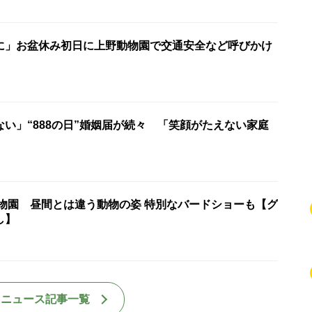
に」お盆休み初日に上野動物園で交通安全など呼びかけ
い」“888の日”婚姻届が続々 「笑顔がたえない家庭
動物園 昼間とは違う動物の姿 特別なバードショーも【グ
し】
国ニュース記事一覧