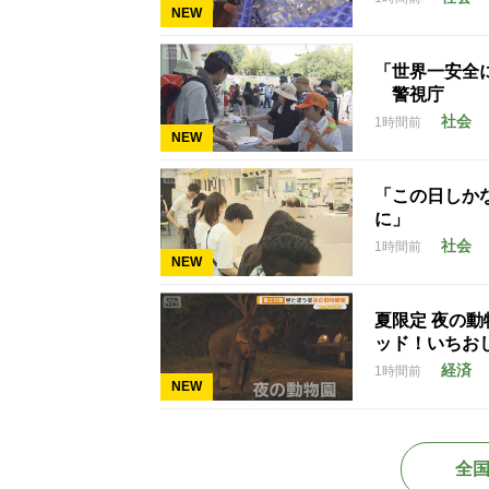
NEW
「世界一安全
警視庁
社会
1時間前
NEW
「この日しかな
に」
社会
1時間前
NEW
夏限定 夜の
ッド！いちお
経済
1時間前
NEW
全