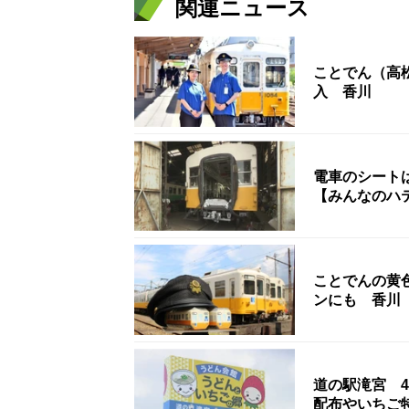
関連ニュース
ことでん（高
入 香川
電車のシート
【みんなのハ
ことでんの黄
ンにも 香川
道の駅滝宮 
配布やいちご