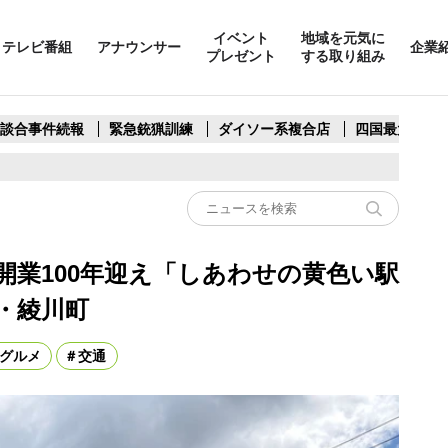
イベント
地域を元気に
テレビ番組
アナウンサー
企業
プレゼント
する取り組み
製談合事件続報
緊急銃猟訓練
ダイソー系複合店
四国最大スリ
開業100年迎え「しあわせの黄色い駅
・綾川町
グルメ
交通