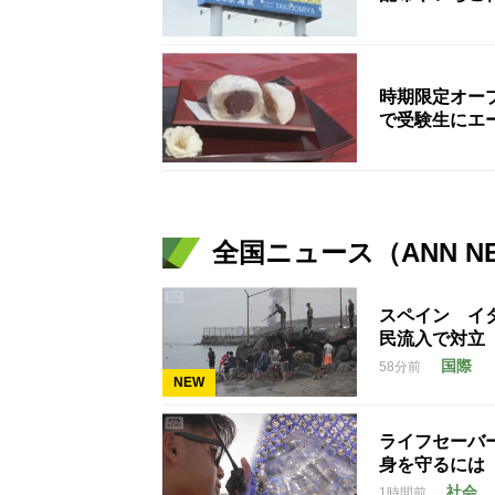
時期限定オー
で受験生にエ
全国ニュース（ANN N
スペイン イ
民流入で対立
国際
58分前
NEW
ライフセーバ
身を守るには
社会
1時間前