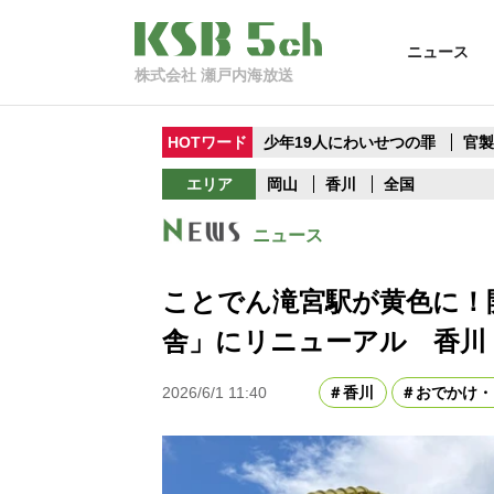
ニュース
株式会社 瀬戸内海放送
HOTワード
少年19人にわいせつの罪
官
エリア
岡山
香川
全国
ニュース
ことでん滝宮駅が黄色に！
舎」にリニューアル 香川
2026/6/1 11:40
香川
おでかけ・