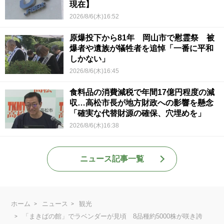
現在】
2026/8/6(木)16:52
原爆投下から81年 岡山市で慰霊祭 被
爆者や遺族が犠牲者を追悼「一番に平和
しかない」
2026/8/6(木)16:45
食料品の消費減税で年間17億円程度の減
収…高松市長が地方財政への影響を懸念
「確実な代替財源の確保、穴埋めを」
2026/8/6(木)16:38
ニュース記事一覧
ホーム
ニュース
観光
「まきばの館」でラベンダーが見頃 8品種約5000株が咲き誇