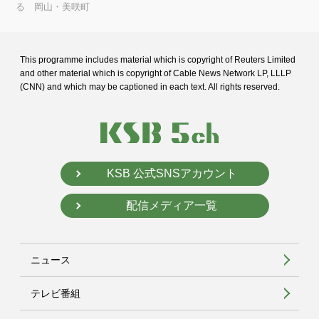
る 岡山・美咲町
This programme includes material which is copyright of Reuters Limited
and
other material which is copyright of Cable News Network LP, LLLP
(CNN) and
which may be captioned in each text. All rights reserved.
KSB 公式SNSアカウント
配信メディア一覧
ニュース
テレビ番組