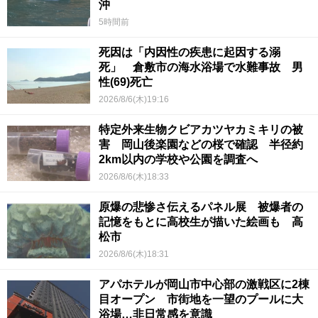
沖
5時間前
死因は「内因性の疾患に起因する溺
死」 倉敷市の海水浴場で水難事故 男
性(69)死亡
2026/8/6(木)19:16
特定外来生物クビアカツヤカミキリの被
害 岡山後楽園などの桜で確認 半径約
2km以内の学校や公園を調査へ
2026/8/6(木)18:33
原爆の悲惨さ伝えるパネル展 被爆者の
記憶をもとに高校生が描いた絵画も 高
松市
2026/8/6(木)18:31
アパホテルが岡山市中心部の激戦区に2棟
目オープン 市街地を一望のプールに大
浴場…非日常感を意識