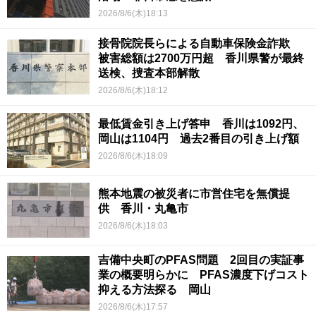
2026/8/6(木)18:13
接骨院院長らによる自動車保険金詐欺
被害総額は2700万円超 香川県警が最終
送検、捜査本部解散
2026/8/6(木)18:12
最低賃金引き上げ答申 香川は1092円、
岡山は1104円 過去2番目の引き上げ額
2026/8/6(木)18:09
熊本地震の被災者に市営住宅を無償提
供 香川・丸亀市
2026/8/6(木)18:03
吉備中央町のPFAS問題 2回目の実証事
業の概要明らかに PFAS濃度下げコスト
抑える方法探る 岡山
2026/8/6(木)17:57