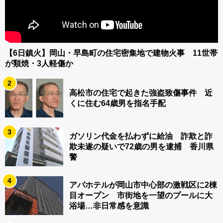
【6日鎮火】岡山・早島町の住宅密集地で建物火事 11世帯
が類焼・3人軽傷か
2
高松市の住宅で起きた強盗致傷事件 近
くに住む64歳男を指名手配
3
ガソリン代金を払わずに給油 詐欺と詐
欺未遂の疑いで72歳の男を逮捕 香川県
警
4
アパホテルが岡山市中心部の激戦区に2棟
目オープン 市街地を一望のプールに大
浴場…非日常感を意識