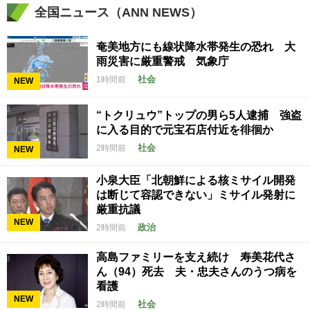
全国ニュース（ANN NEWS）
奄美地方にも線状降水帯発生の恐れ 大
雨災害に厳重警戒 気象庁
社会
1時間前
NEW
“トクリュウ”トップの男ら5人逮捕 強盗
に入る目的で元宝石店付近を徘徊か
社会
2時間前
NEW
小泉大臣「北朝鮮による核ミサイル開発
は断じて容認できない」ミサイル発射に
厳重抗議
NEW
政治
2時間前
高島ファミリーを支え続け 寿美花代さ
ん（94）死去 夫・忠夫さんのうつ病を
看護
NEW
社会
2時間前