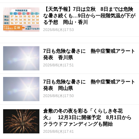
【天気予報】7日は立秋 8日までは危険
な暑さ続くも…9日から一段階気温が下が
る予想 岡山・香川
2026/8/6(木)17:53
7日も危険な暑さに 熱中症警戒アラート
発表 香川県
2026/8/6(木)17:51
7日も危険な暑さに 熱中症警戒アラート
発表 岡山県
2026/8/6(木)17:50
倉敷の冬の夜を彩る「くらしき冬花
火」 12月3日に開催予定 8月1日から
クラウドファンディングも開始
2026/8/6(木)17:41