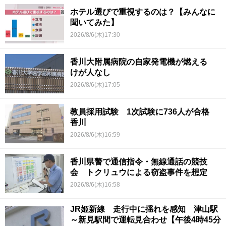
ホテル選びで重視するのは？【みんなに
聞いてみた】
2026/8/6(木)17:30
香川大附属病院の自家発電機が燃える
けが人なし
2026/8/6(木)17:05
教員採用試験 1次試験に736人が合格
香川
2026/8/6(木)16:59
香川県警で通信指令・無線通話の競技
会 トクリュウによる窃盗事件を想定
2026/8/6(木)16:58
JR姫新線 走行中に揺れを感知 津山駅
～新見駅間で運転見合わせ【午後4時45分