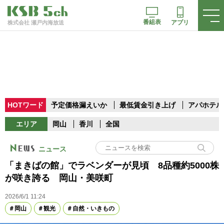
番組表
アプリ
株式会社 瀬戸内海放送
HOTワード
予定価格漏えいか
最低賃金引き上げ
アパホテル
エリア
岡山
香川
全国
ニュース
「まきばの館」でラベンダーが見頃 8品種約5000株
が咲き誇る 岡山・美咲町
2026/6/1 11:24
岡山
観光
自然・いきもの