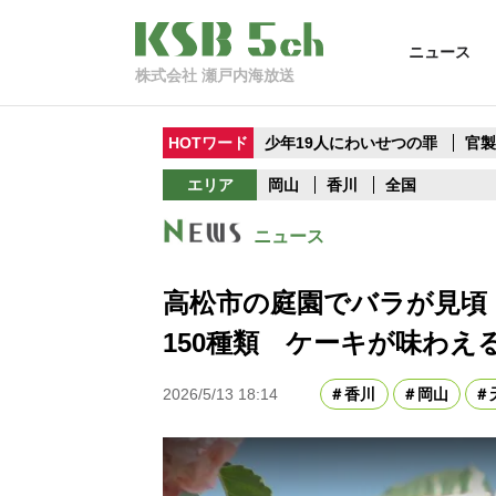
ニュース
株式会社 瀬戸内海放送
HOTワード
少年19人にわいせつの罪
官
エリア
岡山
香川
全国
ニュース
高松市の庭園でバラが見頃 
150種類 ケーキが味わえ
2026/5/13 18:14
香川
岡山