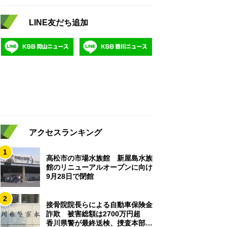
LINE友だち追加
アクセスランキング
1
高松市の市場水族館 新屋島水族
館のリニューアルオープンに向け
9月28日で閉館
2
接骨院院長らによる自動車保険金
詐欺 被害総額は2700万円超
香川県警が最終送検、捜査本部解