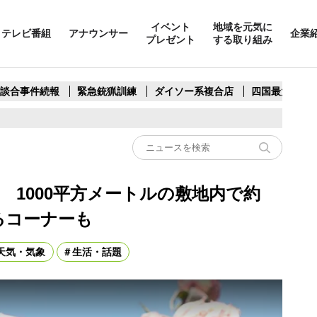
イベント
地域を元気に
テレビ番組
アナウンサー
企業
プレゼント
する取り組み
製談合事件続報
緊急銃猟訓練
ダイソー系複合店
四国最大スリ
1000平方メートルの敷地内で約
るコーナーも
天気・気象
生活・話題