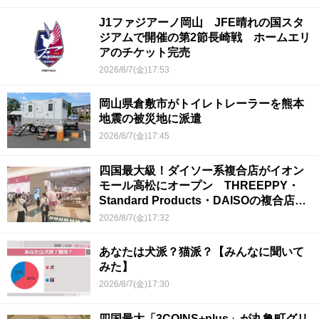
J1ファジアーノ岡山 JFE晴れの国スタ
ジアムで開催の第2節長崎戦 ホームエリ
アのチケット完売
2026/8/7(金)17:53
岡山県倉敷市がトイレトレーラーを熊本
地震の被災地に派遣
2026/8/7(金)17:45
四国最大級！ダイソー系複合店がイオン
モール高松にオープン THREEPPY・
Standard Products・DAISOの複合店は
香川県初
2026/8/7(金)17:32
あなたは犬派？猫派？【みんなに聞いて
みた】
2026/8/7(金)17:30
四国最大「3COINS+plus」が丸亀町グリ