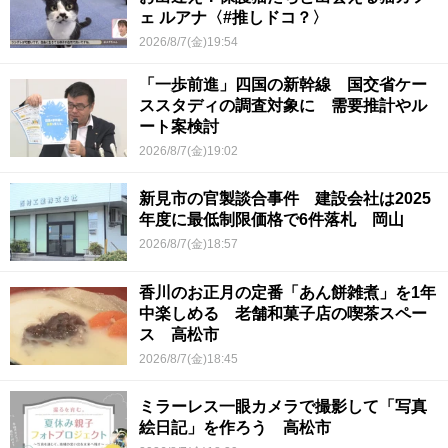
ェ ルアナ〈#推しドコ？〉
2026/8/7(金)19:54
「一歩前進」四国の新幹線 国交省ケー
ススタディの調査対象に 需要推計やル
ート案検討
2026/8/7(金)19:02
新見市の官製談合事件 建設会社は2025
年度に最低制限価格で6件落札 岡山
2026/8/7(金)18:57
香川のお正月の定番「あん餅雑煮」を1年
中楽しめる 老舗和菓子店の喫茶スペー
ス 高松市
2026/8/7(金)18:45
ミラーレス一眼カメラで撮影して「写真
絵日記」を作ろう 高松市