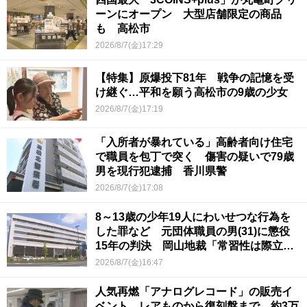
ーンにオープン 大型店舗限定の商品
も 高松市
2026/8/7(金)17:29
【特集】原爆投下81年 戦争の記憶を受
け継ぐ…平和を願う高松市の9歳の少女
2026/8/7(金)17:19
「入所者が暴れている」高齢者向け住宅
で職員を包丁で突く 傷害の疑いで79歳
男を現行犯逮捕 香川県警
2026/8/7(金)17:08
8～13歳の少年19人にわいせつな行為を
した罪など 元団体職員の男(31)に懲役
15年の判決 岡山地裁「常習性は際立っ
ていて被害結果も非常に重い」
2026/8/7(金)16:47
人気再燃「アナログレコード」の販売イ
ベント レアものから復刻盤まで…約3万