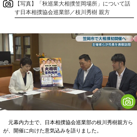
【写真】「秋巡業大相撲笠岡場所」について話
す日本相撲協会巡業部／枝川秀樹 親方
元幕内力士で、日本相撲協会巡業部の枝川秀樹親方ら
が、開催に向けた意気込みを語りました。