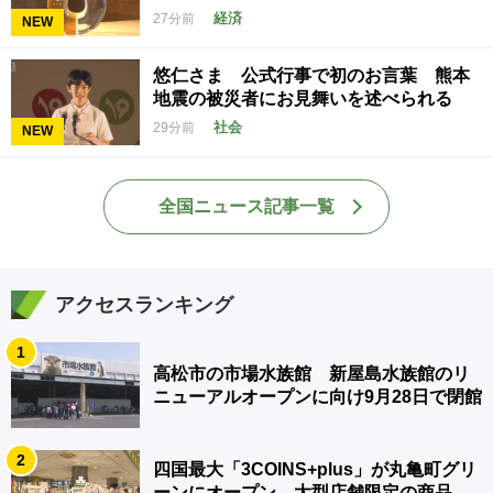
経済
27分前
NEW
悠仁さま 公式行事で初のお言葉 熊本
地震の被災者にお見舞いを述べられる
社会
29分前
NEW
全国ニュース記事一覧
アクセスランキング
1
高松市の市場水族館 新屋島水族館のリ
ニューアルオープンに向け9月28日で閉館
2
四国最大「3COINS+plus」が丸亀町グリ
ーンにオープン 大型店舗限定の商品