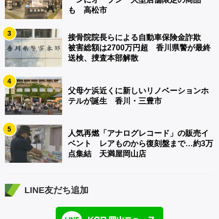
も 高松市
3
接骨院院長らによる自動車保険金詐欺
被害総額は2700万円超 香川県警が最終
送検、捜査本部解散
4
父母ケ浜近くに新しいリノベーションホ
テルが誕生 香川・三豊市
5
人気再燃「アナログレコード」の販売イ
ベント レアものから復刻盤まで…約3万
点集結 天満屋岡山店
LINE友だち追加