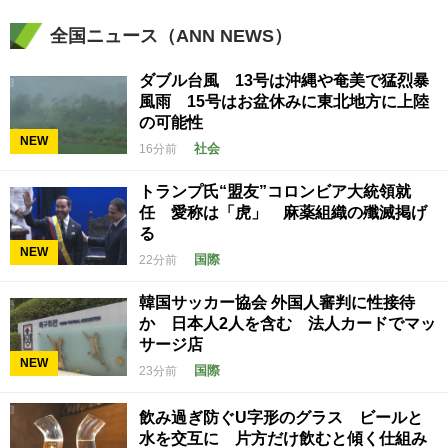
全国ニュース（ANN NEWS）
ダブル台風 13号は沖縄や奄美で猛烈暴
風雨 15号はお盆休みに東北地方に上陸
の可能性
NEW
社会
16分前
トランプ氏“盟友”コロンビア大統領就
任 愛称は「虎」 麻薬組織の殲滅掲げ
る
NEW
国際
22分前
韓国サッカー協会 外国人審判に性接待
か 日本人2人を含む 法人カードでマッ
サージ店
NEW
国際
23分前
飲み過ぎ防ぐU字形のグラス ビールと
水を交互に 片方だけ飲むと傾く仕組み