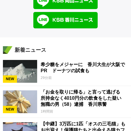
新着ニュース
希少糖をメジャーに 香川大生が大阪で
PR ドーナツの試食も
29分前
NEW
「お金を取りに帰る」と言って逃げる
所持金なく4010円分の飲食をした疑い
無職の男（58）逮捕 香川県警
NEW
1時間前
【中継】3万匹に1匹「オスの三毛猫」も
お出迎え！保護猫たちと出会える猫カフ