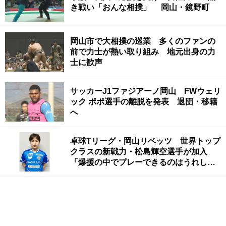
き戦い「おんな相撲」 岡山・鏡野町
岡山市で大相撲の巡業 多くのファンの
前で力士が熱い取り組み 地元出身の力
士に歓声
サッカーJ1ファジアーノ岡山 FWウェリ
ック ポポ選手の離脱を発表 退団・移籍
へ
卓球Tリーグ・岡山リベッツ 世界トップ
クラスの新戦力・松島輝空選手が加入
「爆援の中でプレーできるのはうれし
い」