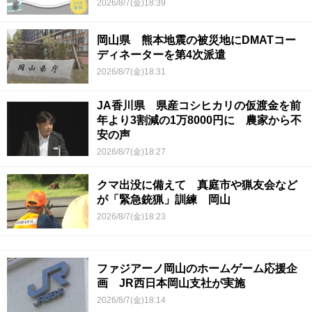
2026/8/7(金)18:39
岡山県 熊本地震の被災地にDMATコー
ディネーターを第4次派遣
2026/8/7(金)18:31
JA香川県 県産コシヒカリの仮渡金を前
年より3割減の1万8000円に 農家から不
安の声
2026/8/7(金)18:27
クマ出没に備えて 真庭市や猟友会など
が「緊急銃猟」訓練 岡山
2026/8/7(金)18:23
ファジアーノ岡山のホームゲーム応援企
画 JR西日本岡山支社が実施
2026/8/7(金)18:14