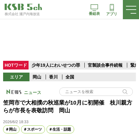
番組表
アプリ
株式会社 瀬戸内海放送
HOTワード
少年19人にわいせつの罪
官製談合事件続報
緊急
エリア
岡山
香川
全国
ニュース
笠岡市で大相撲の秋巡業が10月に初開催 枝川親方
らが市長を表敬訪問 岡山
2026/6/2 18:33
岡山
スポーツ
生活・話題