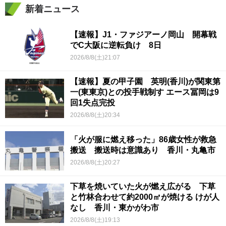
新着ニュース
【速報】J1・ファジアーノ岡山 開幕戦
でC大阪に逆転負け 8日
2026/8/8(土)21:07
【速報】夏の甲子園 英明(香川)が関東第
一(東東京)との投手戦制す エース冨岡は9
回1失点完投
2026/8/8(土)20:34
「火が服に燃え移った」86歳女性が救急
搬送 搬送時は意識あり 香川・丸亀市
2026/8/8(土)20:27
下草を焼いていた火が燃え広がる 下草
と竹林合わせて約2000㎡が焼ける けが人
なし 香川・東かがわ市
2026/8/8(土)19:13