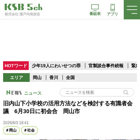
番組表
アプリ
株式会社 瀬戸内海放送
HOTワード
少年19人にわいせつの罪
官製談合事件続報
緊急
エリア
岡山
香川
全国
ニュース
旧内山下小学校の活用方法などを検討する有識者会
議 6月30日に初会合 岡山市
2026/6/3 18:41
岡山
社会