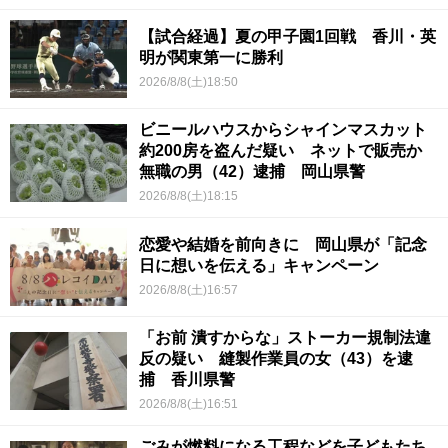
【試合経過】夏の甲子園1回戦 香川・英
明が関東第一に勝利
2026/8/8(土)18:50
ビニールハウスからシャインマスカット
約200房を盗んだ疑い ネットで販売か
無職の男（42）逮捕 岡山県警
2026/8/8(土)18:15
恋愛や結婚を前向きに 岡山県が「記念
日に想いを伝える」キャンペーン
2026/8/8(土)16:57
「お前 潰すからな」ストーカー規制法違
反の疑い 縫製作業員の女（43）を逮
捕 香川県警
2026/8/8(土)16:51
ごみが燃料になる工程などを子どもたち