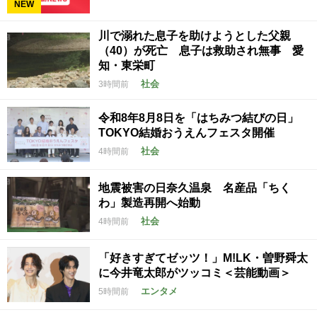
NEW
川で溺れた息子を助けようとした父親
（40）が死亡 息子は救助され無事 愛
知・東栄町
社会
3時間前
令和8年8月8日を「はちみつ結びの日」
TOKYO結婚おうえんフェスタ開催
社会
4時間前
地震被害の日奈久温泉 名産品「ちく
わ」製造再開へ始動
社会
4時間前
「好きすぎてゼッツ！」M!LK・曽野舜太
に今井竜太郎がツッコミ＜芸能動画＞
エンタメ
5時間前