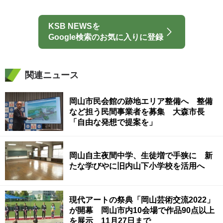
KSB NEWSを
Google検索のお気に入りに登録
関連ニュース
岡山市民会館の跡地エリア整備へ 整備
など担う民間事業者を募集 大森市長
「自由な発想で提案を」
岡山自主夜間中学、生徒増で手狭に 新
たな学びやに旧内山下小学校を活用へ
現代アートの祭典「岡山芸術交流2022」
が開幕 岡山市内10会場で作品90点以上
を展示 11月27日まで