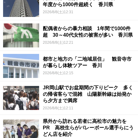
年度から1000件超続く 香川県
2026/8/8(土)12:31
配偶者からの暴力相談 1年間で1000件
超 30～40代女性の被害が多い 香川県
2026/8/8(土)12:21
都市と地方の「二地域居住」 観音寺市
が暮らし体験ツアー 香川
2026/8/8(土)12:15
JR岡山駅でお盆期間の下りピーク 多く
の帰省客らで混雑 山陽新幹線は始発か
ら夕方まで満席
2026/8/8(土)12:11
県外から訪れる若者に高松市の魅力を
PR 高校生らがバレーボール選手らにう
どん店を紹介