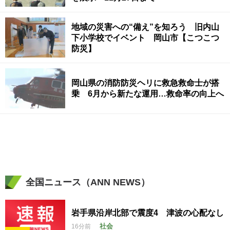
地域の災害への“備え”を知ろう 旧内山
下小学校でイベント 岡山市【こつこつ
防災】
岡山県の消防防災ヘリに救急救命士が搭
乗 6月から新たな運用…救命率の向上へ
全国ニュース（ANN NEWS）
岩手県沿岸北部で震度4 津波の心配なし
社会
16分前