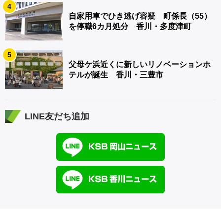
4
自家用車でひき逃げ容疑 町係長（55）
を停職6カ月処分 香川・多度津町
5
父母ケ浜近くに新しいリノベーションホ
テルが誕生 香川・三豊市
LINE友だち追加