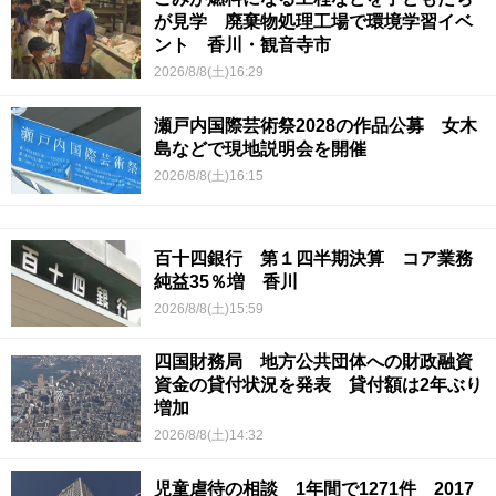
が見学 廃棄物処理工場で環境学習イベ
ント 香川・観音寺市
2026/8/8(土)16:29
瀬戸内国際芸術祭2028の作品公募 女木
島などで現地説明会を開催
2026/8/8(土)16:15
百十四銀行 第１四半期決算 コア業務
純益35％増 香川
2026/8/8(土)15:59
四国財務局 地方公共団体への財政融資
資金の貸付状況を発表 貸付額は2年ぶり
増加
2026/8/8(土)14:32
児童虐待の相談 1年間で1271件 2017