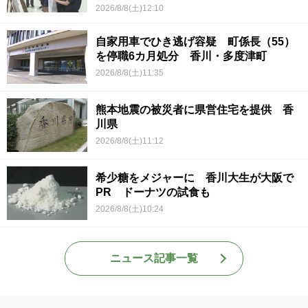
2026/8/8(土)12:10
自家用車でひき逃げ容疑 町係長（55）
を停職6カ月処分 香川・多度津町
2026/8/8(土)11:35
熊本地震の被災者に県営住宅を提供 香
川県
2026/8/8(土)11:12
希少糖をメジャーに 香川大生が大阪で
PR ドーナツの試食も
2026/8/8(土)10:24
ニュース記事一覧