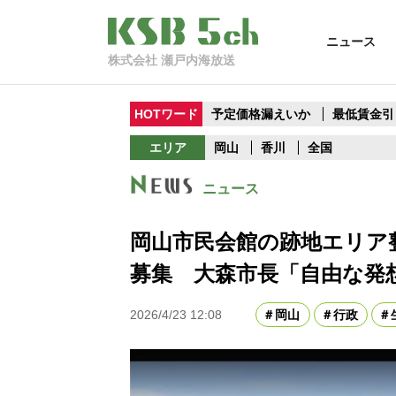
ニュース
株式会社 瀬戸内海放送
HOTワード
予定価格漏えいか
最低賃金引
エリア
岡山
香川
全国
ニュース
岡山市民会館の跡地エリア
募集 大森市長「自由な発
2026/4/23 12:08
岡山
行政