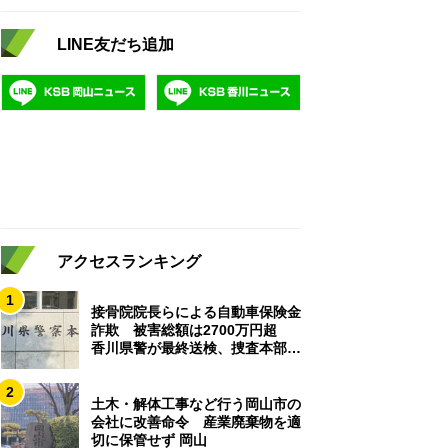
LINE友だち追加
アクセスランキング
1
接骨院院長らによる自動車保険金
詐欺 被害総額は2700万円超
香川県警が最終送検、捜査本部解
散
2
土木・解体工事など行う岡山市の
会社に改善命令 産業廃棄物を適
切に保管せず 岡山