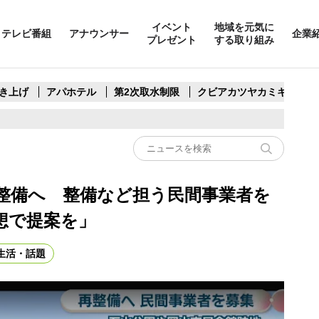
イベント
地域を元気に
テレビ番組
アナウンサー
企業
プレゼント
する取り組み
き上げ
アパホテル
第2次取水制限
クビアカツヤカミキリ
整備へ 整備など担う民間事業者を
想で提案を」
生活・話題