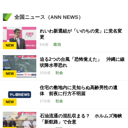
全国ニュース（ANN NEWS）
れいわ新選組が「いのちの党」に党名変
更
政治
6分前
NEW
迫る2つの台風「恐怖覚えた」 沖縄に線
状降水帯恐れ
社会
10分前
NEW
住宅の敷地内に見知らぬ高齢男性の遺
体 前夜に行方不明届
社会
17分前
NEW
石油流通の混乱収まる？ ホルムズ海峡
「新航路」で合意