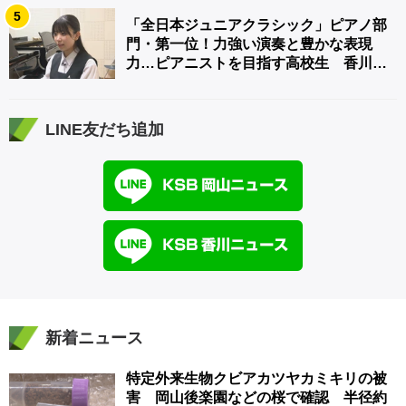
5
「全日本ジュニアクラシック」ピアノ部
門・第一位！力強い演奏と豊かな表現
力…ピアニストを目指す高校生 香川
【青春のキセキ】
LINE友だち追加
新着ニュース
特定外来生物クビアカツヤカミキリの被
害 岡山後楽園などの桜で確認 半径約