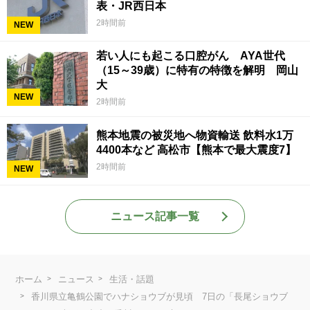
表・JR西日本
2時間前
NEW
若い人にも起こる口腔がん AYA世代
（15～39歳）に特有の特徴を解明 岡山
大
NEW
2時間前
熊本地震の被災地へ物資輸送 飲料水1万
4400本など 高松市【熊本で最大震度7】
2時間前
NEW
ニュース記事一覧
ホーム
ニュース
生活・話題
香川県立亀鶴公園でハナショウブが見頃 7日の「長尾ショウブ