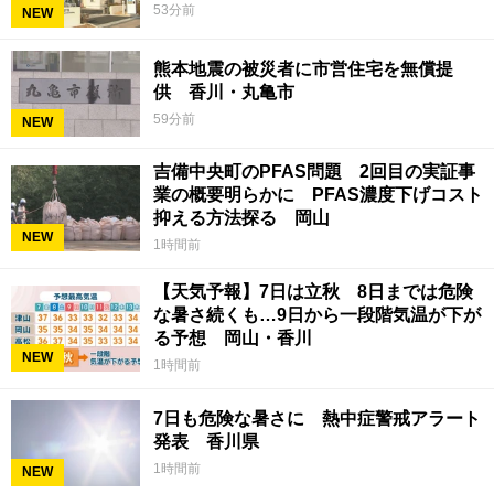
53分前
NEW
熊本地震の被災者に市営住宅を無償提
供 香川・丸亀市
59分前
NEW
吉備中央町のPFAS問題 2回目の実証事
業の概要明らかに PFAS濃度下げコスト
抑える方法探る 岡山
NEW
1時間前
【天気予報】7日は立秋 8日までは危険
な暑さ続くも…9日から一段階気温が下が
る予想 岡山・香川
NEW
1時間前
7日も危険な暑さに 熱中症警戒アラート
発表 香川県
1時間前
NEW