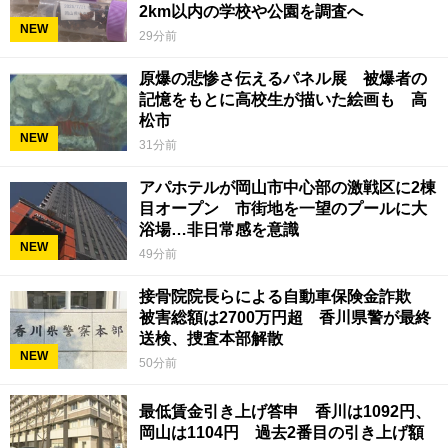
2km以内の学校や公園を調査へ
NEW
29分前
原爆の悲惨さ伝えるパネル展 被爆者の
記憶をもとに高校生が描いた絵画も 高
松市
NEW
31分前
アパホテルが岡山市中心部の激戦区に2棟
目オープン 市街地を一望のプールに大
浴場…非日常感を意識
NEW
49分前
接骨院院長らによる自動車保険金詐欺
被害総額は2700万円超 香川県警が最終
送検、捜査本部解散
NEW
50分前
最低賃金引き上げ答申 香川は1092円、
岡山は1104円 過去2番目の引き上げ額