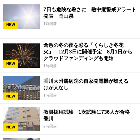
7日も危険な暑さに 熱中症警戒アラート
発表 岡山県
1時間前
NEW
倉敷の冬の夜を彩る「くらしき冬花
火」 12月3日に開催予定 8月1日から
クラウドファンディングも開始
NEW
1時間前
香川大附属病院の自家発電機が燃える
けが人なし
1時間前
NEW
教員採用試験 1次試験に736人が合格
香川
2時間前
NEW