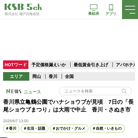
番組表
アプリ
株式会社 瀬戸内海放送
HOTワード
予定価格漏えいか
最低賃金引き上げ
アパホテル
エリア
岡山
香川
全国
ニュース
香川県立亀鶴公園でハナショウブが見頃 7日の「長
尾ショウブまつり」は大雨で中止 香川・さぬき市
2026/6/7 13:00
香川
生活・話題
おでかけ・グルメ
自然・いきもの