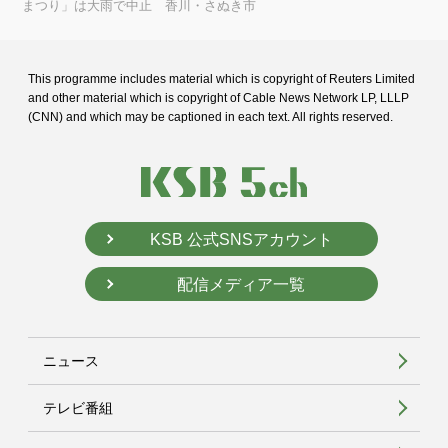
まつり」は大雨で中止 香川・さぬき市
This programme includes material which is copyright of Reuters Limited
and
other material which is copyright of Cable News Network LP, LLLP
(CNN) and
which may be captioned in each text. All rights reserved.
KSB 公式SNSアカウント
配信メディア一覧
ニュース
テレビ番組