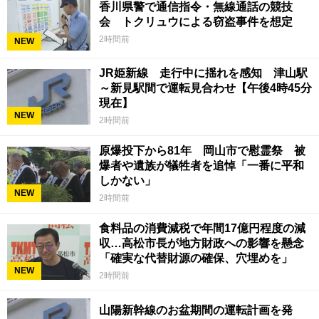
香川県警で通信指令・無線通話の競技
会 トクリュウによる窃盗事件を想定
2時間前
NEW
JR姫新線 走行中に揺れを感知 津山駅
～新見駅間で運転見合わせ【午後4時45分
現在】
NEW
2時間前
原爆投下から81年 岡山市で慰霊祭 被
爆者や遺族が犠牲者を追悼「一番に平和
しかない」
NEW
2時間前
食料品の消費減税で年間17億円程度の減
収…高松市長が地方財政への影響を懸念
「確実な代替財源の確保、穴埋めを」
NEW
2時間前
山陽新幹線のお盆期間の運転計画を発