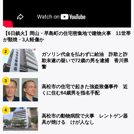
【6日鎮火】岡山・早島町の住宅密集地で建物火事 11世帯
が類焼・3人軽傷か
2
ガソリン代金を払わずに給油 詐欺と詐
欺未遂の疑いで72歳の男を逮捕 香川県
警
3
高松市の住宅で起きた強盗致傷事件 近
くに住む64歳男を指名手配
4
高松市の動物病院で火事 レントゲン器
具が焼ける けが人なし