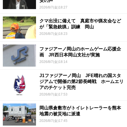
安の声
2026/8/7(金)18:27
クマ出没に備えて 真庭市や猟友会など
が「緊急銃猟」訓練 岡山
2026/8/7(金)18:23
ファジアーノ岡山のホームゲーム応援企
画 JR西日本岡山支社が実施
2026/8/7(金)18:14
J1ファジアーノ岡山 JFE晴れの国スタ
ジアムで開催の第2節長崎戦 ホームエリ
アのチケット完売
2026/8/7(金)17:53
岡山県倉敷市がトイレトレーラーを熊本
地震の被災地に派遣
2026/8/7(金)17:45