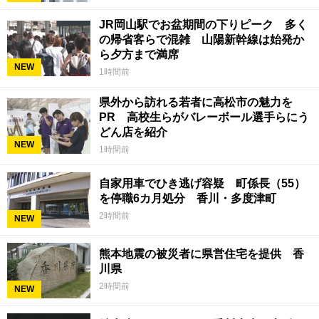
JR岡山駅でお盆期間の下りピーク 多く
の帰省客らで混雑 山陽新幹線は始発か
ら夕方まで満席
NEW
1時間前
県外から訪れる若者に高松市の魅力を
PR 高校生らがバレーボール選手らにう
どん店を紹介
NEW
1時間前
自家用車でひき逃げ容疑 町係長（55）
を停職6カ月処分 香川・多度津町
2時間前
NEW
熊本地震の被災者に県営住宅を提供 香
川県
2時間前
NEW