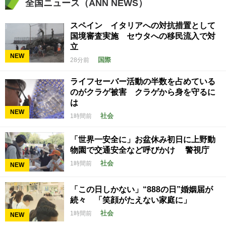
全国ニュース（ANN NEWS）
スペイン イタリアへの対抗措置として
国境審査実施 セウタへの移民流入で対
立
NEW
国際
28分前
ライフセーバー活動の半数を占めている
のがクラゲ被害 クラゲから身を守るに
は
NEW
社会
1時間前
「世界一安全に」お盆休み初日に上野動
物園で交通安全など呼びかけ 警視庁
社会
1時間前
NEW
「この日しかない」“888の日”婚姻届が
続々 「笑顔がたえない家庭に」
社会
1時間前
NEW