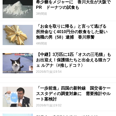
希少糖をメジャーに 香川大生が大阪で
PR ドーナツの試食も
3時間前
「お金を取りに帰る」と言って逃げる
所持金なく4010円分の飲食をした疑い
無職の男（58）逮捕 香川県警
4時間前
【中継】3万匹に1匹「オスの三毛猫」も
お出迎え！保護猫たちと出会える猫カフ
ェ ルアナ〈#推しドコ？〉
2026/8/7(金)19:54
「一歩前進」四国の新幹線 国交省ケー
ススタディの調査対象に 需要推計やル
ート案検討
2026/8/7(金)19:02