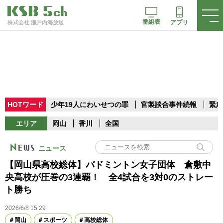
番組表
アプリ
株式会社 瀬戸内海放送
HOTワード
少年19人にわいせつの罪
官製談合事件続報
緊急
エリア
岡山
香川
全国
ニュース
【岡山県高校総体】バドミントン女子団体 倉敷中
央高校が圧巻の3連覇！ 全4試合を3対0のストレー
ト勝ち
2026/6/8 15:29
岡山
スポーツ
高校総体