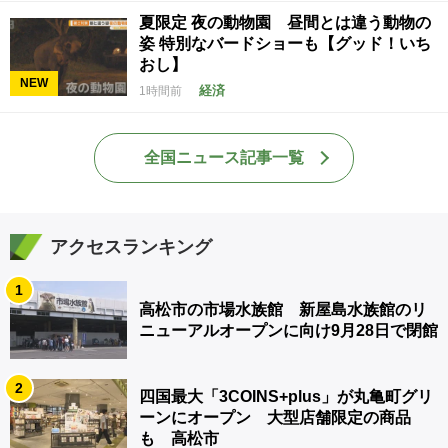
夏限定 夜の動物園 昼間とは違う動物の
姿 特別なバードショーも【グッド！いち
おし】
NEW
経済
1時間前
全国ニュース記事一覧
アクセスランキング
1
高松市の市場水族館 新屋島水族館のリ
ニューアルオープンに向け9月28日で閉館
2
四国最大「3COINS+plus」が丸亀町グリ
ーンにオープン 大型店舗限定の商品
も 高松市