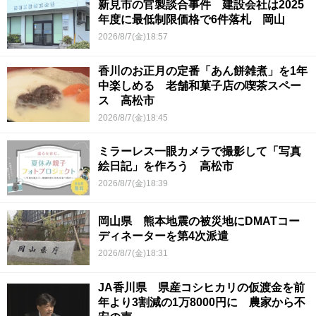
新見市の官製談合事件 建設会社は2025
年度に最低制限価格で6件落札 岡山
2026/8/7(金)18:57
香川のお正月の定番「あん餅雑煮」を1年
中楽しめる 老舗和菓子店の喫茶スペー
ス 高松市
2026/8/7(金)18:45
ミラーレス一眼カメラで撮影して「写真
絵日記」を作ろう 高松市
2026/8/7(金)18:39
岡山県 熊本地震の被災地にDMATコー
ディネーターを第4次派遣
2026/8/7(金)18:31
JA香川県 県産コシヒカリの仮渡金を前
年より3割減の1万8000円に 農家から不