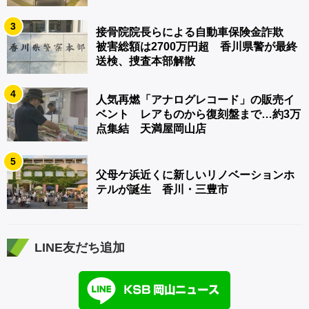
3
接骨院院長らによる自動車保険金詐欺
被害総額は2700万円超 香川県警が最終
送検、捜査本部解散
4
人気再燃「アナログレコード」の販売イ
ベント レアものから復刻盤まで…約3万
点集結 天満屋岡山店
5
父母ケ浜近くに新しいリノベーションホ
テルが誕生 香川・三豊市
LINE友だち追加