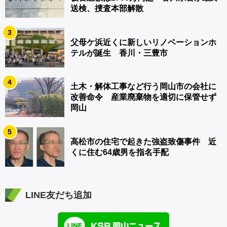
送検、捜査本部解散
3
父母ケ浜近くに新しいリノベーションホ
テルが誕生 香川・三豊市
4
土木・解体工事など行う岡山市の会社に
改善命令 産業廃棄物を適切に保管せず
岡山
5
高松市の住宅で起きた強盗致傷事件 近
くに住む64歳男を指名手配
LINE友だち追加