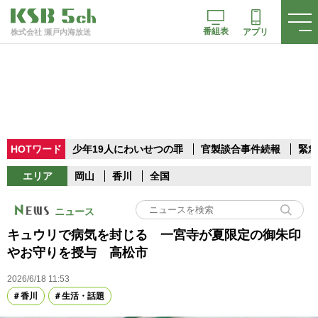
番組表
アプリ
株式会社 瀬戸内海放送
HOTワード
少年19人にわいせつの罪
官製談合事件続報
緊急
エリア
岡山
香川
全国
ニュース
キュウリで病気を封じる 一宮寺が夏限定の御朱印
やお守りを授与 高松市
2026/6/18 11:53
香川
生活・話題