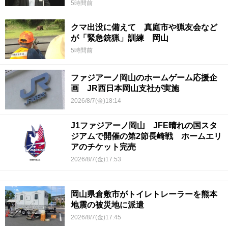
5時間前
クマ出没に備えて 真庭市や猟友会など
が「緊急銃猟」訓練 岡山
5時間前
ファジアーノ岡山のホームゲーム応援企
画 JR西日本岡山支社が実施
2026/8/7(金)18:14
J1ファジアーノ岡山 JFE晴れの国スタ
ジアムで開催の第2節長崎戦 ホームエリ
アのチケット完売
2026/8/7(金)17:53
岡山県倉敷市がトイレトレーラーを熊本
地震の被災地に派遣
2026/8/7(金)17:45