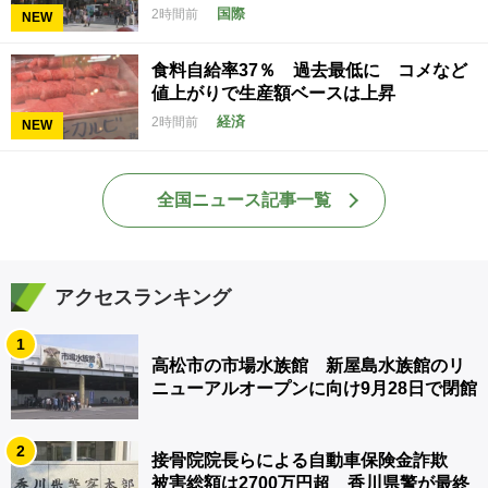
国際
2時間前
NEW
食料自給率37％ 過去最低に コメなど
値上がりで生産額ベースは上昇
経済
2時間前
NEW
全国ニュース記事一覧
アクセスランキング
1
高松市の市場水族館 新屋島水族館のリ
ニューアルオープンに向け9月28日で閉館
2
接骨院院長らによる自動車保険金詐欺
被害総額は2700万円超 香川県警が最終