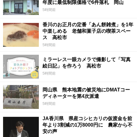
年度に最低制限価格で6件落札 岡山
5時間前
香川のお正月の定番「あん餅雑煮」を1年
中楽しめる 老舗和菓子店の喫茶スペー
ス 高松市
5時間前
ミラーレス一眼カメラで撮影して「写真
絵日記」を作ろう 高松市
5時間前
岡山県 熊本地震の被災地にDMATコー
ディネーターを第4次派遣
5時間前
JA香川県 県産コシヒカリの仮渡金を前
年より3割減の1万8000円に 農家から不
安の声