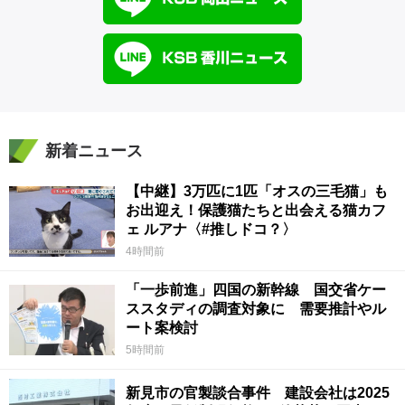
新着ニュース
【中継】3万匹に1匹「オスの三毛猫」も
お出迎え！保護猫たちと出会える猫カフ
ェ ルアナ〈#推しドコ？〉
4時間前
「一歩前進」四国の新幹線 国交省ケー
ススタディの調査対象に 需要推計やル
ート案検討
5時間前
新見市の官製談合事件 建設会社は2025