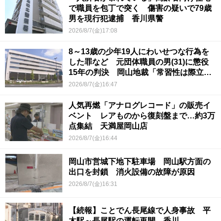
で職員を包丁で突く 傷害の疑いで79歳
男を現行犯逮捕 香川県警
2026/8/7(金)17:08
8～13歳の少年19人にわいせつな行為を
した罪など 元団体職員の男(31)に懲役
15年の判決 岡山地裁「常習性は際立っ
ていて被害結果も非常に重い」
2026/8/7(金)16:47
人気再燃「アナログレコード」の販売イ
ベント レアものから復刻盤まで…約3万
点集結 天満屋岡山店
2026/8/7(金)16:44
岡山市営城下地下駐車場 岡山駅方面の
出口を封鎖 消火設備の故障が原因
2026/8/7(金)16:31
【続報】ことでん長尾線で人身事故 平
木駅～長尾駅の運転再開 香川