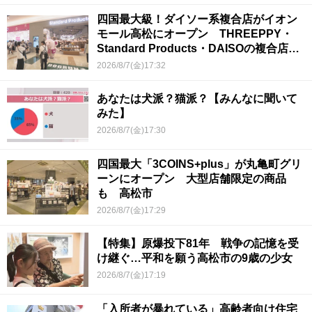
四国最大級！ダイソー系複合店がイオン
モール高松にオープン THREEPPY・
Standard Products・DAISOの複合店は
香川県初
2026/8/7(金)17:32
あなたは犬派？猫派？【みんなに聞いて
みた】
2026/8/7(金)17:30
四国最大「3COINS+plus」が丸亀町グリ
ーンにオープン 大型店舗限定の商品
も 高松市
2026/8/7(金)17:29
【特集】原爆投下81年 戦争の記憶を受
け継ぐ…平和を願う高松市の9歳の少女
2026/8/7(金)17:19
「入所者が暴れている」高齢者向け住宅