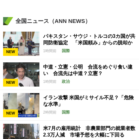
全国ニュース（ANN NEWS）
パキスタン・サウジ・トルコの3カ国が共
同防衛協定 「米国頼み」からの脱却か
国際
1時間前
NEW
中道・立憲・公明 合流をめぐり食い違
い 合流先は中道？立憲？
政治
1時間前
NEW
イラン攻撃 米国がミサイル不足？「危険
な水準」
国際
2時間前
NEW
米7月の雇用統計 非農業部門の就業者数
2.3万人減 市場予想を大幅に下回る