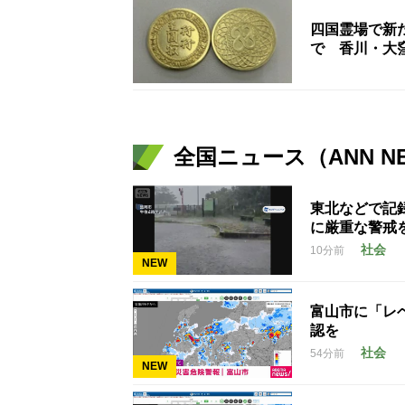
四国霊場で新
で 香川・大
全国ニュース（ANN N
東北などで記
に厳重な警戒
社会
10分前
NEW
富山市に「レ
認を
社会
54分前
NEW