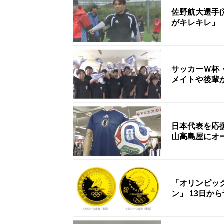
佐野航大選手
がキレキレ」
サッカーＷ杯
メイトや後輩
日本代表を応
山高島屋にオ
「オリンピッ
ン」 13日か