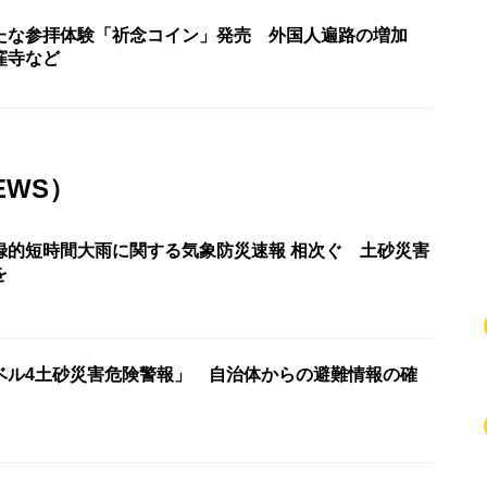
たな参拝体験「祈念コイン」発売 外国人遍路の増加
窪寺など
EWS）
録的短時間大雨に関する気象防災速報 相次ぐ 土砂災害
を
ベル4土砂災害危険警報」 自治体からの避難情報の確