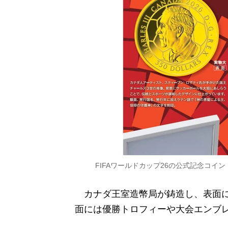
FIFAワールドカップ26の公式記念コイ
カナダ王室造幣局が鋳造し、表面に
面には優勝トロフィーや大会エンブ