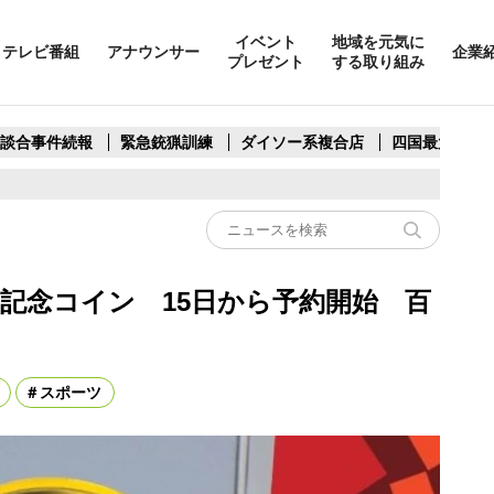
イベント
地域を元気に
テレビ番組
アナウンサー
企業
プレゼント
する取り組み
製談合事件続報
緊急銃猟訓練
ダイソー系複合店
四国最大スリ
公式記念コイン 15日から予約開始 百
スポーツ