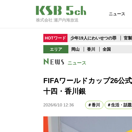
ニュース
株式会社 瀬戸内海放送
HOTワード
少年19人にわいせつの罪
官
エリア
岡山
香川
全国
ニュース
FIFAワールドカップ26
十四・香川銀
2026/6/10 12:36
香川
生活・話題