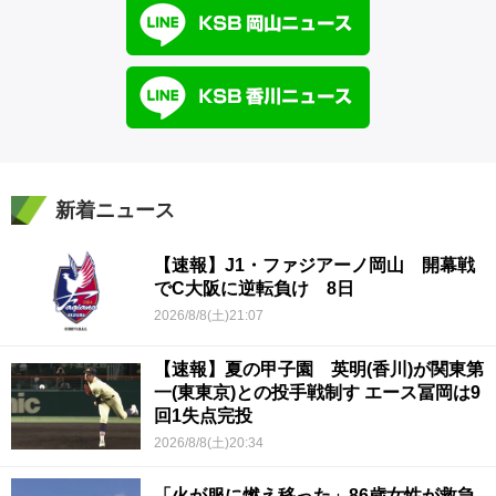
新着ニュース
【速報】J1・ファジアーノ岡山 開幕戦
でC大阪に逆転負け 8日
2026/8/8(土)21:07
【速報】夏の甲子園 英明(香川)が関東第
一(東東京)との投手戦制す エース冨岡は9
回1失点完投
2026/8/8(土)20:34
「火が服に燃え移った」86歳女性が救急