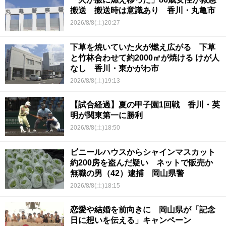
搬送 搬送時は意識あり 香川・丸亀市
2026/8/8(土)20:27
下草を焼いていた火が燃え広がる 下草
と竹林合わせて約2000㎡が焼ける けが人
なし 香川・東かがわ市
2026/8/8(土)19:13
【試合経過】夏の甲子園1回戦 香川・英
明が関東第一に勝利
2026/8/8(土)18:50
ビニールハウスからシャインマスカット
約200房を盗んだ疑い ネットで販売か
無職の男（42）逮捕 岡山県警
2026/8/8(土)18:15
恋愛や結婚を前向きに 岡山県が「記念
日に想いを伝える」キャンペーン