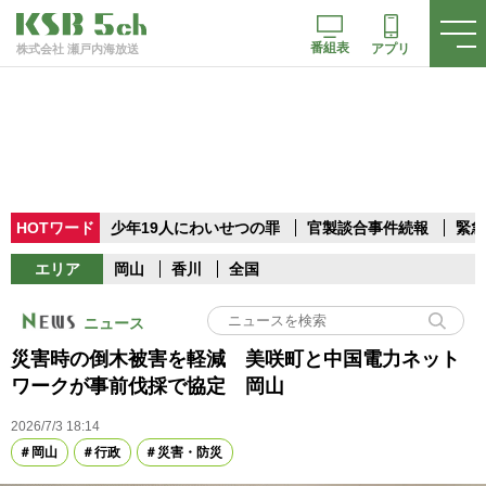
番組表
アプリ
株式会社 瀬戸内海放送
HOTワード
少年19人にわいせつの罪
官製談合事件続報
緊急
エリア
岡山
香川
全国
ニュース
災害時の倒木被害を軽減 美咲町と中国電力ネット
ワークが事前伐採で協定 岡山
2026/7/3 18:14
岡山
行政
災害・防災