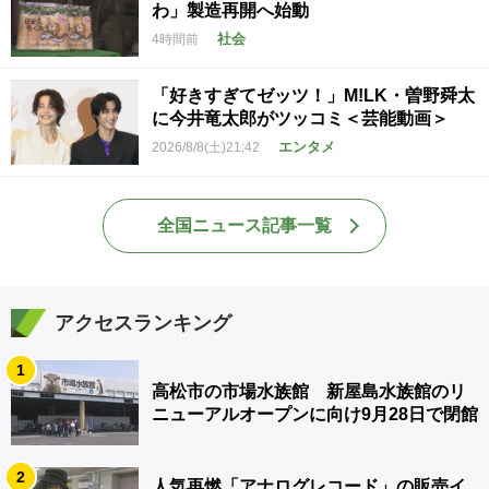
わ」製造再開へ始動
社会
4時間前
「好きすぎてゼッツ！」M!LK・曽野舜太
に今井竜太郎がツッコミ＜芸能動画＞
エンタメ
2026/8/8(土)21:42
全国ニュース記事一覧
アクセスランキング
1
高松市の市場水族館 新屋島水族館のリ
ニューアルオープンに向け9月28日で閉館
2
人気再燃「アナログレコード」の販売イ