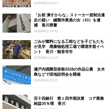
2026/8/8(土)16:57
「お前 潰すからな」ストーカー規制法違
反の疑い 縫製作業員の女（43）を逮
捕 香川県警
2026/8/8(土)16:51
ごみが燃料になる工程などを子どもたち
が見学 廃棄物処理工場で環境学習イベ
ント 香川・観音寺市
2026/8/8(土)16:29
瀬戸内国際芸術祭2028の作品公募 女木
島などで現地説明会を開催
2026/8/8(土)16:15
百十四銀行 第１四半期決算 コア業務
純益35％増 香川