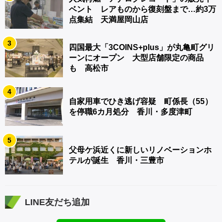
ベント レアものから復刻盤まで…約3万
点集結 天満屋岡山店
3
四国最大「3COINS+plus」が丸亀町グリ
ーンにオープン 大型店舗限定の商品
も 高松市
4
自家用車でひき逃げ容疑 町係長（55）
を停職6カ月処分 香川・多度津町
5
父母ケ浜近くに新しいリノベーションホ
テルが誕生 香川・三豊市
LINE友だち追加