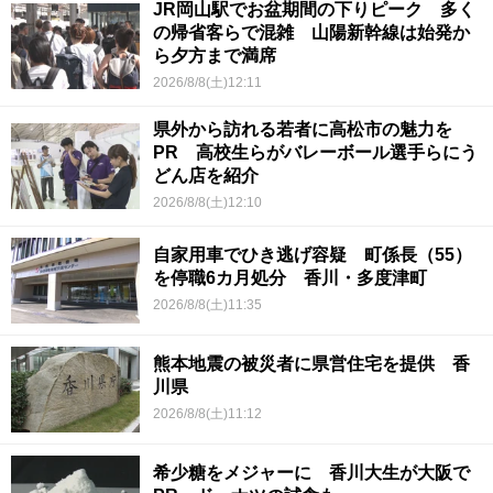
JR岡山駅でお盆期間の下りピーク 多く
の帰省客らで混雑 山陽新幹線は始発か
ら夕方まで満席
2026/8/8(土)12:11
県外から訪れる若者に高松市の魅力を
PR 高校生らがバレーボール選手らにう
どん店を紹介
2026/8/8(土)12:10
自家用車でひき逃げ容疑 町係長（55）
を停職6カ月処分 香川・多度津町
2026/8/8(土)11:35
熊本地震の被災者に県営住宅を提供 香
川県
2026/8/8(土)11:12
希少糖をメジャーに 香川大生が大阪で