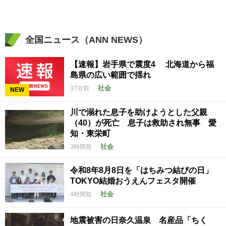
全国ニュース（ANN NEWS）
【速報】岩手県で震度4 北海道から福
島県の広い範囲で揺れ
社会
37分前
NEW
川で溺れた息子を助けようとした父親
（40）が死亡 息子は救助され無事 愛
知・東栄町
社会
3時間前
令和8年8月8日を「はちみつ結びの日」
TOKYO結婚おうえんフェスタ開催
社会
4時間前
地震被害の日奈久温泉 名産品「ちく