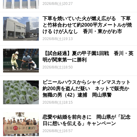
2026/8/8(土)20:27
下草を焼いていた火が燃え広がる 下草
と竹林合わせて約2000平方メートルが焼
ける けが人なし 香川・東かがわ市
2026/8/8(土)19:13
【試合経過】夏の甲子園1回戦 香川・英
明が関東第一に勝利
2026/8/8(土)18:50
ビニールハウスからシャインマスカット
約200房を盗んだ疑い ネットで販売か
無職の男（42）逮捕 岡山県警
2026/8/8(土)18:15
恋愛や結婚を前向きに 岡山県が「記念
日に想いを伝える」キャンペーン
2026/8/8(土)16:57