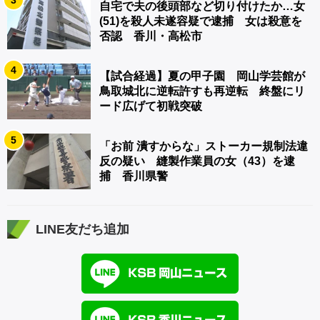
自宅で夫の後頭部など切り付けたか…女
(51)を殺人未遂容疑で逮捕 女は殺意を
否認 香川・高松市
4
【試合経過】夏の甲子園 岡山学芸館が
鳥取城北に逆転許すも再逆転 終盤にリ
ード広げて初戦突破
5
「お前 潰すからな」ストーカー規制法違
反の疑い 縫製作業員の女（43）を逮
捕 香川県警
LINE友だち追加