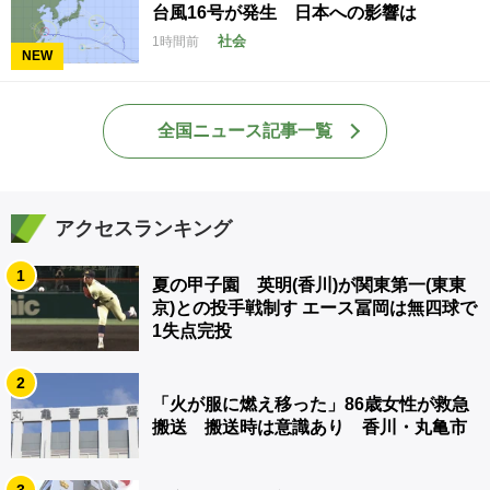
台風16号が発生 日本への影響は
社会
1時間前
NEW
全国ニュース記事一覧
アクセスランキング
1
夏の甲子園 英明(香川)が関東第一(東東
京)との投手戦制す エース冨岡は無四球で
1失点完投
2
「火が服に燃え移った」86歳女性が救急
搬送 搬送時は意識あり 香川・丸亀市
3