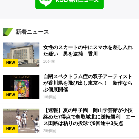
新着ニュース
女性のスカートの中にスマホを差し入れ
た疑い 男を逮捕 香川
10分前
NEW
自閉スペクトラム症の双子アーティスト
が香川県を飛び出し東京へ！ 新作なら
ぶ個展開催
NEW
1時間前
【速報】夏の甲子園 岡山学芸館が小技
絡めた7得点で鳥取城北に逆転勝利 エー
ス田路は粘りの投球で9回途中3失点
NEW
2時間前