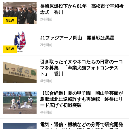
長崎原爆投下から81年 高松市で平和祈
念式 香川
2時間前
NEW
J1ファジアーノ岡山 開幕戦は黒星
2時間前
NEW
引き取ったイヌやネコたちの日常の一コ
マを募集 「卒業犬猫フォトコンテス
ト」 香川
4時間前
【試合経過】夏の甲子園 岡山学芸館が
鳥取城北に逆転許すも再逆転 終盤にリ
ード広げて初戦突破
4時間前
電気・通信・機械などの分野で研究開発