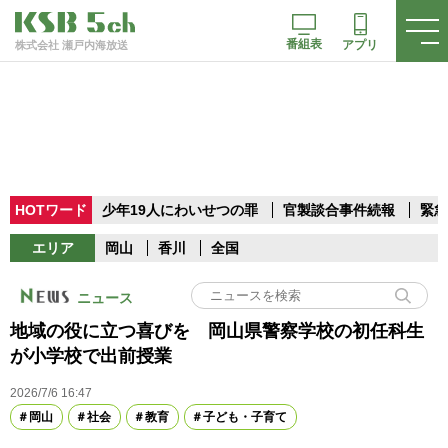
番組表
アプリ
株式会社 瀬戸内海放送
HOTワード
少年19人にわいせつの罪
官製談合事件続報
緊急
エリア
岡山
香川
全国
ニュース
地域の役に立つ喜びを 岡山県警察学校の初任科生
が小学校で出前授業
2026/7/6 16:47
岡山
社会
教育
子ども・子育て