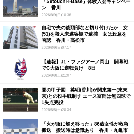
「Setouchi-i-Base」体験入会キャンペー
ン 香川
2026/8/9(日)10:38
自宅で夫の後頭部など切り付けたか…女
(51)を殺人未遂容疑で逮捕 女は殺意を
否認 香川・高松市
2026/8/9(日)07:17
【速報】J1・ファジアーノ岡山 開幕戦
でC大阪に逆転負け 8日
2026/8/8(土)21:07
夏の甲子園 英明(香川)が関東第一(東東
京)との投手戦制す エース冨岡は無四球で
1失点完投
2026/8/8(土)20:34
「火が服に燃え移った」86歳女性が救急
搬送 搬送時は意識あり 香川・丸亀市