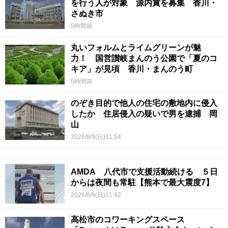
を行う人が対象 源内賞を募集 香川・
さぬき市
5時間前
丸いフォルムとライムグリーンが魅
力！ 国営讃岐まんのう公園で「夏のコ
キア」が見頃 香川・まんのう町
5時間前
のぞき目的で他人の住宅の敷地内に侵入
したか 住居侵入の疑いで男を逮捕 岡
山
2026/8/9(日)11:54
AMDA 八代市で支援活動続ける ５日
からは夜間も常駐【熊本で最大震度7】
2026/8/9(日)11:42
高松市のコワーキングスペース