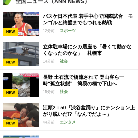
全国ニュース（ANN NEWS）
バスケ日本代表 若手中心で国際試合 モ
ンゴルと終盤までもつれる熱戦
スポーツ
12分前
NEW
立体駐車場にシカ居座る「暑くて動かな
くなったのかな」 札幌市
社会
14分前
NEW
長野 土石流で橋流されて 登山客ら一
時“孤立状態” 簡易の橋で下山へ
社会
15分前
NEW
江頭2：50『渋谷盆踊り』にテンション上
がり脱いだ!?「なんでだよ～」
エンタメ
44分前
NEW