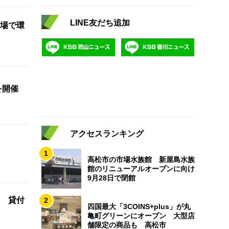
LINE友だち追加
場で環
を開催
アクセスランキング
1
高松市の市場水族館 新屋島水族
館のリニューアルオープンに向け
9月28日で閉館
 貸付
2
四国最大「3COINS+plus」が丸
亀町グリーンにオープン 大型店
舗限定の商品も 高松市