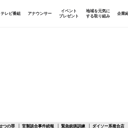
イベント
地域を元気に
テレビ番組
アナウンサー
企業
プレゼント
する取り組み
せつの罪
官製談合事件続報
緊急銃猟訓練
ダイソー系複合店