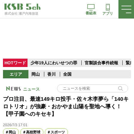
番組表
アプリ
株式会社 瀬戸内海放送
HOTワード
少年19人にわいせつの罪
官製談合事件続報
緊急
エリア
岡山
香川
全国
ニュース
プロ注目、最速149キロ投手・佐々木李夢ら「140キ
ロトリオ」が強豪・おかやま山陽を聖地へ導く！
【甲子園へのキセキ】
2026/7/3 17:01
岡山
高校野球
スポーツ