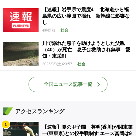
【速報】岩手県で震度4 北海道から福
島県の広い範囲で揺れ 新幹線に影響な
し
社会
4時間前
川で溺れた息子を助けようとした父親
（40）が死亡 息子は救助され無事 愛
知・東栄町
社会
2026/8/8(土)23:57
全国ニュース記事一覧
アクセスランキング
1
【速報】夏の甲子園 英明(香川)が関東第
一(東東京)との投手戦制す エース冨岡は9