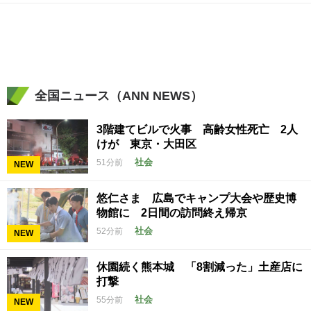
全国ニュース（ANN NEWS）
3階建てビルで火事 高齢女性死亡 2人
けが 東京・大田区
社会
51分前
NEW
悠仁さま 広島でキャンプ大会や歴史博
物館に 2日間の訪問終え帰京
社会
52分前
NEW
休園続く熊本城 「8割減った」土産店に
打撃
社会
55分前
NEW