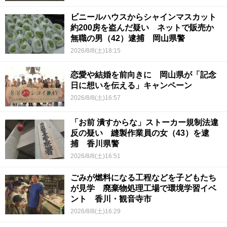
ビニールハウスからシャインマスカット
約200房を盗んだ疑い ネットで販売か
無職の男（42）逮捕 岡山県警
2026/8/8(土)18:15
恋愛や結婚を前向きに 岡山県が「記念
日に想いを伝える」キャンペーン
2026/8/8(土)16:57
「お前 潰すからな」ストーカー規制法違
反の疑い 縫製作業員の女（43）を逮
捕 香川県警
2026/8/8(土)16:51
ごみが燃料になる工程などを子どもたち
が見学 廃棄物処理工場で環境学習イベ
ント 香川・観音寺市
2026/8/8(土)16:29