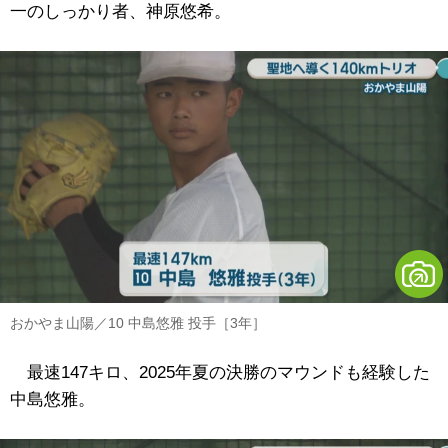
一のしっかり者、神原悠希。
おかやま山陽／10 中島悠雅 投手［3年］
最速147キロ、2025年夏の決勝のマウンドも経験した
中島悠雅。