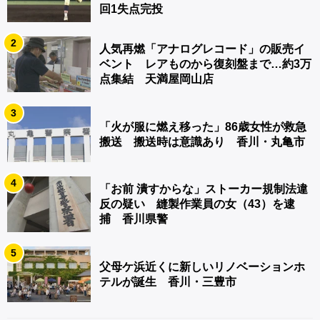
回1失点完投
2
人気再燃「アナログレコード」の販売イ
ベント レアものから復刻盤まで…約3万
点集結 天満屋岡山店
3
「火が服に燃え移った」86歳女性が救急
搬送 搬送時は意識あり 香川・丸亀市
4
「お前 潰すからな」ストーカー規制法違
反の疑い 縫製作業員の女（43）を逮
捕 香川県警
5
父母ケ浜近くに新しいリノベーションホ
テルが誕生 香川・三豊市