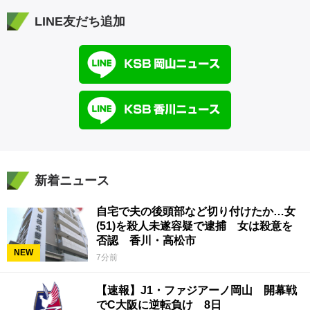
LINE友だち追加
新着ニュース
自宅で夫の後頭部など切り付けたか…女
(51)を殺人未遂容疑で逮捕 女は殺意を
否認 香川・高松市
NEW
7分前
【速報】J1・ファジアーノ岡山 開幕戦
でC大阪に逆転負け 8日