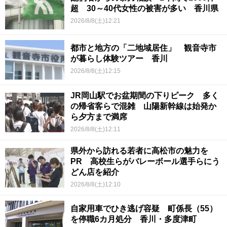
超 30～40代女性の被害が多い 香川県
2026/8/8(土)12:21
都市と地方の「二地域居住」 観音寺市
が暮らし体験ツアー 香川
2026/8/8(土)12:15
JR岡山駅でお盆期間の下りピーク 多く
の帰省客らで混雑 山陽新幹線は始発か
ら夕方まで満席
2026/8/8(土)12:11
県外から訪れる若者に高松市の魅力を
PR 高校生らがバレーボール選手らにう
どん店を紹介
2026/8/8(土)12:10
自家用車でひき逃げ容疑 町係長（55）
を停職6カ月処分 香川・多度津町