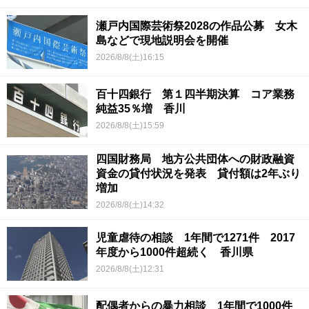
瀬戸内国際芸術祭2028の作品公募 女木
島などで現地説明会を開催
2026/8/8(土)16:15
百十四銀行 第１四半期決算 コア業務
純益35％増 香川
2026/8/8(土)15:59
四国財務局 地方公共団体への財政融資
資金の貸付状況を発表 貸付額は2年ぶり
増加
2026/8/8(土)14:32
児童虐待の相談 1年間で1271件 2017
年度から1000件超続く 香川県
2026/8/8(土)12:31
配偶者からの暴力相談 1年間で1000件