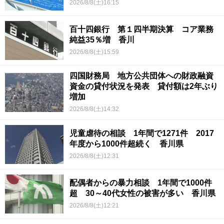
2026/8/8(土)16:15
百十四銀行 第１四半期決算 コア業務
純益35％増 香川
2026/8/8(土)15:59
四国財務局 地方公共団体への財政融資
資金の貸付状況を発表 貸付額は2年ぶり
増加
2026/8/8(土)14:32
児童虐待の相談 1年間で1271件 2017
年度から1000件超続く 香川県
2026/8/8(土)12:31
配偶者からの暴力相談 1年間で1000件
超 30～40代女性の被害が多い 香川県
2026/8/8(土)12:21