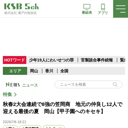
番組表
アプリ
株式会社 瀬戸内海放送
HOTワード
少年19人にわいせつの罪
官製談合事件続報
緊急
エリア
岡山
香川
全国
ニュース
特集
秋春2大会連続で8強の笠岡商 地元の仲良し12人で
迎える最後の夏 岡山【甲子園へのキセキ】
2026/7/6 18:21