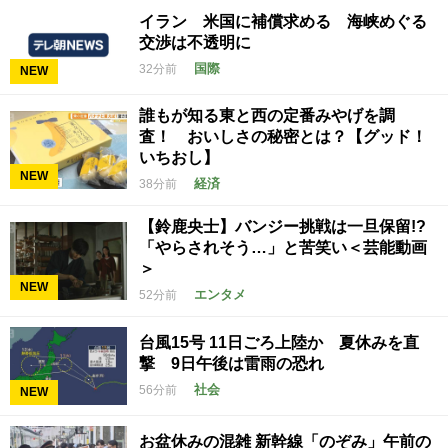
イラン 米国に補償求める 海峡めぐる
交渉は不透明に
国際
32分前
NEW
誰もが知る東と西の定番みやげを調
査！ おいしさの秘密とは？【グッド！
いちおし】
NEW
経済
38分前
【鈴鹿央士】バンジー挑戦は一旦保留!?
「やらされそう…」と苦笑い＜芸能動画
＞
NEW
エンタメ
52分前
台風15号 11日ごろ上陸か 夏休みを直
撃 9日午後は雷雨の恐れ
社会
56分前
NEW
お盆休みの混雑 新幹線「のぞみ」午前の