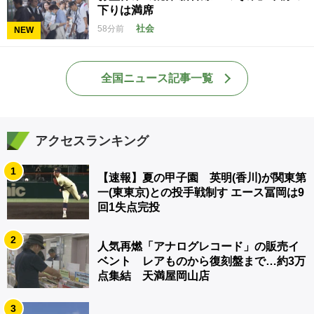
下りは満席
社会
58分前
NEW
全国ニュース記事一覧
アクセスランキング
1
【速報】夏の甲子園 英明(香川)が関東第
一(東東京)との投手戦制す エース冨岡は9
回1失点完投
2
人気再燃「アナログレコード」の販売イ
ベント レアものから復刻盤まで…約3万
点集結 天満屋岡山店
3