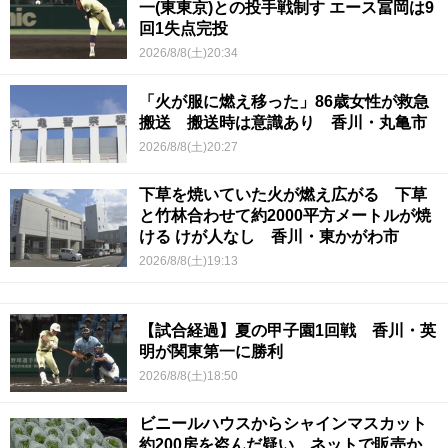
一(東東京)との投手戦制す エース冨岡は9
回1失点完投
2026/8/8(土)20:34
「火が服に燃え移った」86歳女性が救急
搬送 搬送時は意識あり 香川・丸亀市
2026/8/8(土)20:27
下草を焼いていた火が燃え広がる 下草
と竹林合わせて約2000平方メートルが焼
ける けが人なし 香川・東かがわ市
2026/8/8(土)19:13
【試合経過】夏の甲子園1回戦 香川・英
明が関東第一に勝利
2026/8/8(土)18:50
ビニールハウスからシャインマスカット
約200房を盗んだ疑い ネットで販売か