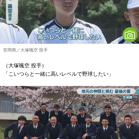
笠岡商／大塚颯空 投手
（大塚颯空 投手）
「こいつらと一緒に高いレベルで野球したい」