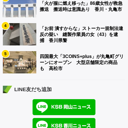
「火が服に燃え移った」86歳女性が救急
搬送 搬送時は意識あり 香川・丸亀市
4
「お前 潰すからな」ストーカー規制法違
反の疑い 縫製作業員の女（43）を逮
捕 香川県警
5
四国最大「3COINS+plus」が丸亀町グリ
ーンにオープン 大型店舗限定の商品
も 高松市
LINE友だち追加