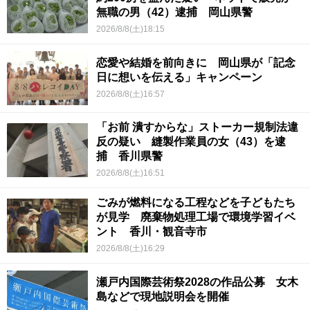
無職の男（42）逮捕 岡山県警
2026/8/8(土)18:15
恋愛や結婚を前向きに 岡山県が「記念
日に想いを伝える」キャンペーン
2026/8/8(土)16:57
「お前 潰すからな」ストーカー規制法違
反の疑い 縫製作業員の女（43）を逮
捕 香川県警
2026/8/8(土)16:51
ごみが燃料になる工程などを子どもたち
が見学 廃棄物処理工場で環境学習イベ
ント 香川・観音寺市
2026/8/8(土)16:29
瀬戸内国際芸術祭2028の作品公募 女木
島などで現地説明会を開催