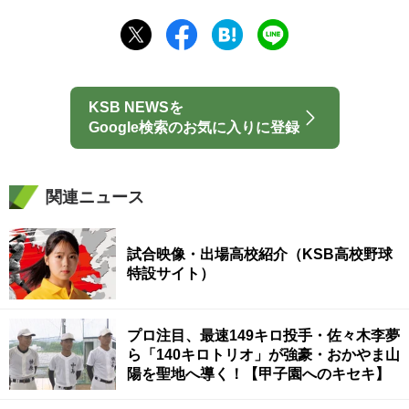
KSB NEWSを
Google検索のお気に入りに登録
関連ニュース
試合映像・出場高校紹介（KSB高校野球
特設サイト）
プロ注目、最速149キロ投手・佐々木李夢
ら「140キロトリオ」が強豪・おかやま山
陽を聖地へ導く！【甲子園へのキセキ】