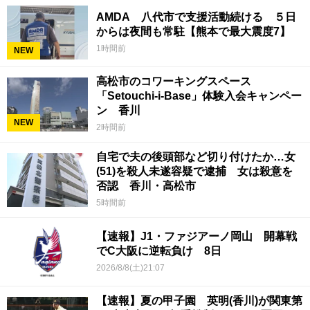
AMDA 八代市で支援活動続ける ５日
からは夜間も常駐【熊本で最大震度7】
1時間前
NEW
高松市のコワーキングスペース
「Setouchi-i-Base」体験入会キャンペー
ン 香川
NEW
2時間前
自宅で夫の後頭部など切り付けたか…女
(51)を殺人未遂容疑で逮捕 女は殺意を
否認 香川・高松市
5時間前
【速報】J1・ファジアーノ岡山 開幕戦
でC大阪に逆転負け 8日
2026/8/8(土)21:07
【速報】夏の甲子園 英明(香川)が関東第