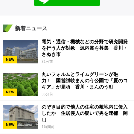
新着ニュース
電気・通信・機械などの分野で研究開発
を行う人が対象 源内賞を募集 香川・
さぬき市
NEW
31分前
丸いフォルムとライムグリーンが魅
力！ 国営讃岐まんのう公園で「夏のコ
キア」が見頃 香川・まんのう町
NEW
36分前
のぞき目的で他人の住宅の敷地内に侵入
したか 住居侵入の疑いで男を逮捕 岡
山
NEW
1時間前