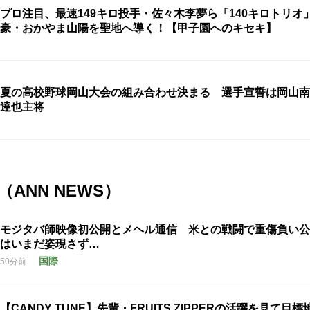
プロ注目、最速149キロ投手・佐々木李夢ら「140キロトリオ
豪・おかやま山陽を聖地へ導く！【甲子園へのキセキ】
夏の高校野球岡山大会の組み合わせ決まる 選手宣誓は岡山南
達也主将
ANN NEWS）
モジタバ師映像初公開とメヘル通信 米との戦闘で重傷負い公
はいまだ姿現さず…
国際
50分前
【CANDY TUNE】先輩・FRUITS ZIPPERの活躍を見て目