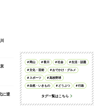
川
岡山
香川
社会
生活・話題
京
文化・芸術
おでかけ・グルメ
スポーツ
高校野球
自然・いきもの
どうぶつ
行政
北に逆
タグ一覧はこちら