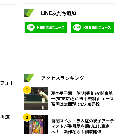
LINE友だち追加
アクセスランキング
フォト
1
夏の甲子園 英明(香川)が関東第
一(東東京)との投手戦制す エース
冨岡は無四球で1失点完投
再逆
2
自閉スペクトラム症の双子アーテ
ィストが香川県を飛び出し東京
へ！ 新作ならぶ個展開催