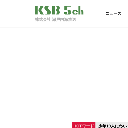
ニュース
株式会社 瀬戸内海放送
HOTワード
少年19人にわい