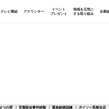
イベント
地域を元気に
テレビ番組
アナウンサー
企業
プレゼント
する取り組み
せつの罪
官製談合事件続報
緊急銃猟訓練
ダイソー系複合店