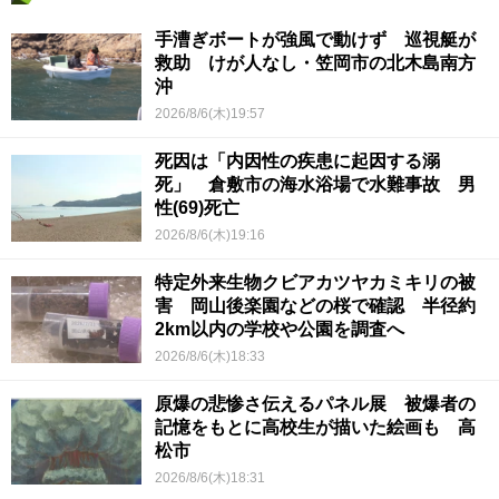
手漕ぎボートが強風で動けず 巡視艇が
救助 けが人なし・笠岡市の北木島南方
沖
2026/8/6(木)19:57
死因は「内因性の疾患に起因する溺
死」 倉敷市の海水浴場で水難事故 男
性(69)死亡
2026/8/6(木)19:16
特定外来生物クビアカツヤカミキリの被
害 岡山後楽園などの桜で確認 半径約
2km以内の学校や公園を調査へ
2026/8/6(木)18:33
原爆の悲惨さ伝えるパネル展 被爆者の
記憶をもとに高校生が描いた絵画も 高
松市
2026/8/6(木)18:31