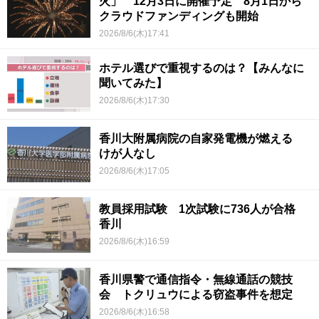
火」 12月3日に開催予定 8月1日から
クラウドファンディングも開始
2026/8/6(木)17:41
ホテル選びで重視するのは？【みんなに
聞いてみた】
2026/8/6(木)17:30
香川大附属病院の自家発電機が燃える
けが人なし
2026/8/6(木)17:05
教員採用試験 1次試験に736人が合格
香川
2026/8/6(木)16:59
香川県警で通信指令・無線通話の競技
会 トクリュウによる窃盗事件を想定
2026/8/6(木)16:58