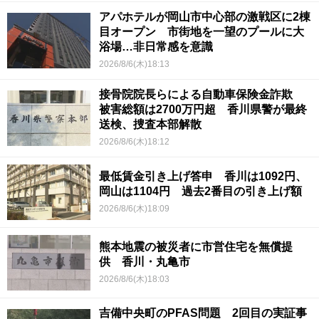
アパホテルが岡山市中心部の激戦区に2棟
目オープン 市街地を一望のプールに大
浴場…非日常感を意識
2026/8/6(木)18:13
接骨院院長らによる自動車保険金詐欺
被害総額は2700万円超 香川県警が最終
送検、捜査本部解散
2026/8/6(木)18:12
最低賃金引き上げ答申 香川は1092円、
岡山は1104円 過去2番目の引き上げ額
2026/8/6(木)18:09
熊本地震の被災者に市営住宅を無償提
供 香川・丸亀市
2026/8/6(木)18:03
吉備中央町のPFAS問題 2回目の実証事