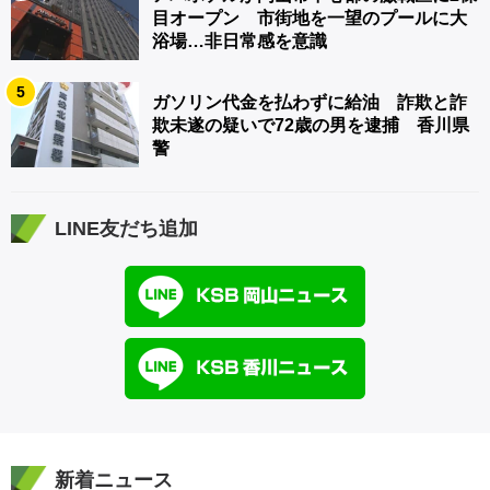
目オープン 市街地を一望のプールに大
浴場…非日常感を意識
5
ガソリン代金を払わずに給油 詐欺と詐
欺未遂の疑いで72歳の男を逮捕 香川県
警
LINE友だち追加
新着ニュース