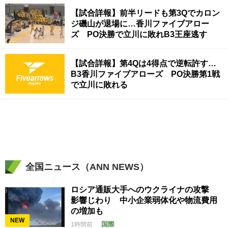
【試合詳報】前半リードも第3Qでカロン
ジ磯山が退場に…香川ファイブアロー
ズ PO決勝で立川に敗れB3王座逃す
【試合詳報】第4Qは4得点で逆転許す…
B3香川ファイブアローズ PO決勝第1戦
で立川に敗れる
全国ニュース（ANN NEWS）
ロシア通販大手へのウクライナの攻撃
影響じわり 中小企業弱体化や物流費用
の増加も
NEW
国際
1時間前