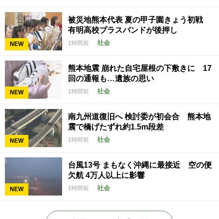
被災地熊本代表 夏の甲子園きょう初戦
有明高校ブラスバンドが後押し
社会
1時間前
NEW
熊本地震 崩れた自宅屋根の下敷きに 17
回の通報も…遺族の思い
社会
1時間前
NEW
南九州道復旧へ 検討委が初会合 熊本地
震で橋げたずれ約1.5m段差
社会
1時間前
NEW
台風13号 まもなく沖縄に最接近 空の便
欠航 4万人以上に影響
社会
1時間前
NEW