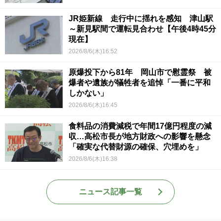
JR姫新線 走行中に揺れを感知 津山駅
～新見駅間で運転見合わせ【午後4時45分
現在】
2026/8/6(木)16:52
原爆投下から81年 岡山市で慰霊祭 被
爆者や遺族が犠牲者を追悼「一番に平和
しかない」
2026/8/6(木)16:45
食料品の消費減税で年間17億円程度の減
収…高松市長が地方財政への影響を懸念
「確実な代替財源の確保、穴埋めを」
2026/8/6(木)16:38
ニュース記事一覧