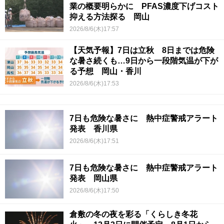
業の概要明らかに PFAS濃度下げコスト
抑える方法探る 岡山
2026/8/6(木)17:57
【天気予報】7日は立秋 8日までは危険
な暑さ続くも…9日から一段階気温が下が
る予想 岡山・香川
2026/8/6(木)17:53
7日も危険な暑さに 熱中症警戒アラート
発表 香川県
2026/8/6(木)17:51
7日も危険な暑さに 熱中症警戒アラート
発表 岡山県
2026/8/6(木)17:50
倉敷の冬の夜を彩る「くらしき冬花