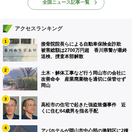
全国ニュース記事一覧
アクセスランキング
1
接骨院院長らによる自動車保険金詐欺
被害総額は2700万円超 香川県警が最終
送検、捜査本部解散
2
土木・解体工事など行う岡山市の会社に
改善命令 産業廃棄物を適切に保管せず
岡山
3
高松市の住宅で起きた強盗致傷事件 近
くに住む64歳男を指名手配
4
アパホテルが岡山市中心部の激戦区に2棟