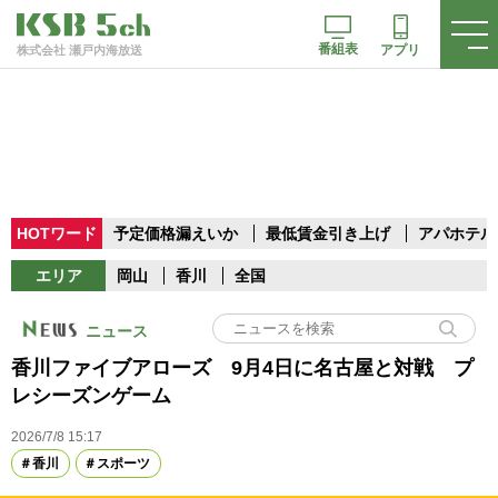
番組表
アプリ
株式会社 瀬戸内海放送
HOTワード
予定価格漏えいか
最低賃金引き上げ
アパホテル
エリア
岡山
香川
全国
ニュース
香川ファイブアローズ 9月4日に名古屋と対戦 プ
レシーズンゲーム
2026/7/8 15:17
香川
スポーツ